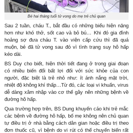
Bé hai tháng tuổi tử vong do mẹ trẻ chủ quan
Sau 2 tuần, cháu T., bắt đầu có những biểu hiện nặng
hơn như khó thở, sốt cao và bỏ bú… Khi đó gia đình
hoảng sợ đưa cháu T. vào viện cấp cứu thì đã quá
muộn, bé đã tử vong sau đó vì tình trạng suy hô hấp
kéo dài.
BS Duy cho biết, hiện thời tiết đang ở trong giai đoạn
có nhiều biến đổi bất lợi đối với sức khỏe của con
người, đặc biệt là trẻ nhỏ như: ít ánh nắng mặt trời,
nhiệt độ không khí thấp…Từ đó, các loại vi khuẩn, virus
dễ dàng xâm nhập vào cơ thể gây nên những bệnh về
đường hô hấp.
Qua trường hợp trên, BS Dung khuyến cáo khi trẻ mắc
các bệnh về đường hô hấp, bố mẹ không nên chủ quan
tự điều trị ở nhà bằng cách dân gian hoặc điều trị theo
đơn thuốc cũ, vì bệnh do vi rút có thể chuyển biến rất