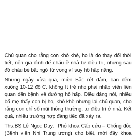
Chủ quan cho rằng con khò khè, ho là do thay đổi thời
tiết, nên gia đình để cháu ở nhà tự điều trị, nhưng sau
đó cháu bé bất ngờ tử vong vì suy hô hấp nặng.
Những ngày vừa qua, miền Bắc rét đậm, ban đêm
xuống 10-12 độ C, không ít trẻ nhỏ phải nhập viện liên
quan đến bệnh về đường hô hấp. Điều đáng nói, nhiều
bố mẹ thấy con bị ho, khò khè nhưng lại chủ quan, cho
rằng con chỉ sổ mũi thông thường, tự điều trị ở nhà. Kết
quả, nhiều trường hợp đáng tiếc đã xảy ra.
Ths.BS Lê Ngọc Duy, Phó khoa Cấp cứu – Chống độc
(Bệnh viện Nhi Trung ương) cho biết, mới đây khoa