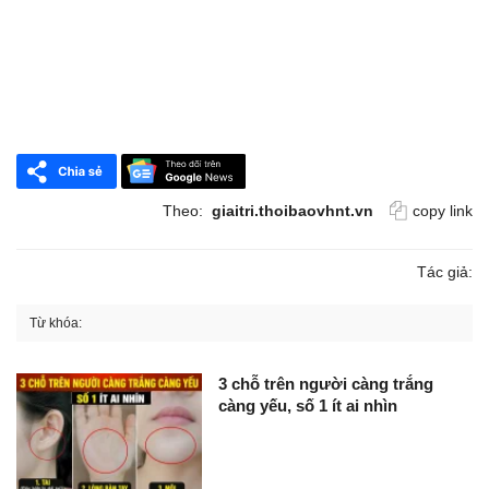
Theo:
giaitri.thoibaovhnt.vn
copy link
Tác giả:
Từ khóa:
3 chỗ trên người càng trắng
càng yếu, số 1 ít ai nhìn