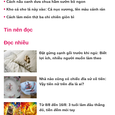
Cách nấu canh dưa chua hầm sườn bò ngon
Kho cá cho lá này vào: Cá nục xương, lên màu cánh rán
Cách làm món thịt ba chỉ chiên giòn bì
Tin nên đọc
Đọc nhiều
Đặt gừng cạnh gối trước khi ngủ: Biết
lợi ích, nhiều người muốn làm theo
Nhà nào cũng có chiếc đĩa sứ cô tiên:
Vậy tiên nữ trên đĩa là ai?
Từ 8/8 đến 16/8: 3 tuổi làm đâu thắng
đó, tiền đếm mỏi tay