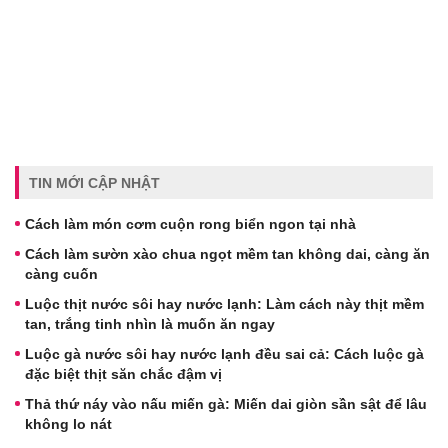
TIN MỚI CẬP NHẬT
Cách làm món cơm cuộn rong biển ngon tại nhà
Cách làm sườn xào chua ngọt mềm tan không dai, càng ăn
càng cuốn
Luộc thịt nước sôi hay nước lạnh: Làm cách này thịt mềm
tan, trắng tinh nhìn là muốn ăn ngay
Luộc gà nước sôi hay nước lạnh đều sai cả: Cách luộc gà
đặc biệt thịt săn chắc đậm vị
Thả thứ náy vào nấu miến gà: Miến dai giòn sần sật để lâu
không lo nát