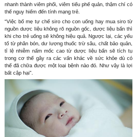
nhanh thành viêm phổi, viêm tiểu phế quản, thậm chí có
thể nguy hiểm đến tính mạng trẻ.
“Việc bố mẹ tự chế siro cho con uống hay mua siro từ
nguồn dược liệu không rõ nguồn gốc, dược liệu bẩn thì
khi cho trẻ uống sẽ không hiệu quả. Ngược lại, các yếu
tố từ phân bón, dư lượng thuốc trừ sâu, chất bảo quản,
tỉ lệ nhiễm nấm mốc cao từ dược liệu bẩn sẽ tích tụ
trong cơ thể gây ra các vấn khác về sức khỏe dù có
thể đã chữa được một loại bệnh nào đó. Như vậy là lợi
bất cập hại”.