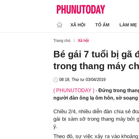
XÃ HỘI
TỔ ẤM
LÀM MẸ
Trang chủ
Xã hội
Bé gái 7 tuổi bị gã
trong thang máy c
08:18, Thứ tư 03/04/2019
( PHUNUTODAY )
-
Đứng trong thang
người đàn ông lạ ôm hôn, sờ soạng
Chiều 2/4, nhiều diễn đàn chia sẻ đo
gái bị sàm sỡ trong thang máy bởi 
ý.
Theo đó, sự việc xảy ra vào khoảng