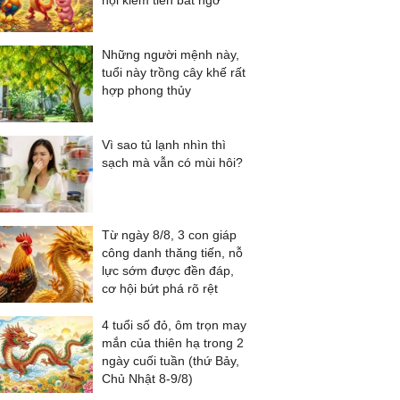
hội kiếm tiền bất ngờ
Những người mệnh này,
tuổi này trồng cây khế rất
hợp phong thủy
Vì sao tủ lạnh nhìn thì
sạch mà vẫn có mùi hôi?
Từ ngày 8/8, 3 con giáp
công danh thăng tiến, nỗ
lực sớm được đền đáp,
cơ hội bứt phá rõ rệt
4 tuổi số đỏ, ôm trọn may
mắn của thiên hạ trong 2
ngày cuối tuần (thứ Bảy,
Chủ Nhật 8-9/8)