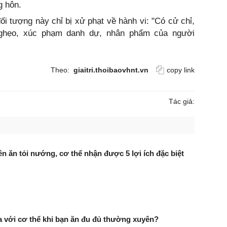
g hôn.
ối tượng này chỉ bị xử phạt về hành vi: "Có cử chỉ,
êu ghẹo, xúc phạm danh dự, nhân phẩm của người
Theo:
giaitri.thoibaovhnt.vn
copy link
Tác giả:
 ăn tỏi nướng, cơ thể nhận được 5 lợi ích đặc biệt
ra với cơ thể khi bạn ăn đu đủ thường xuyên?