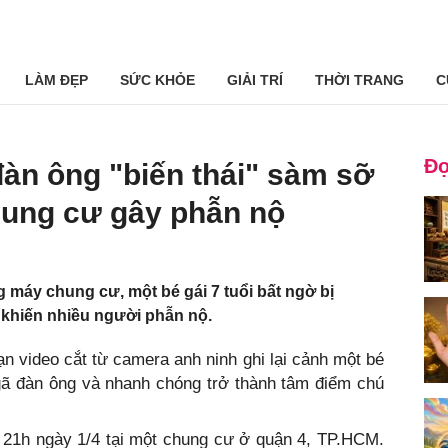
LÀM ĐẸP
SỨC KHỎE
GIẢI TRÍ
THỜI TRANG
C
Đọ
 đàn ông "biến thái" sàm sỡ
hung cư gây phẫn nộ
 máy chung cư, một bé gái 7 tuổi bất ngờ bị
 khiến nhiều người phẫn nộ.
ạn video cắt từ camera anh ninh ghi lại cảnh một bé
gã đàn ông và nhanh chóng trở thành tâm điểm chú
 21h ngày 1/4 tại một chung cư ở quận 4, TP.HCM.