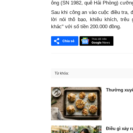
ông (SN 1982, quê Hải Phòng) cưỡn
Sau khi công an vào cuộc điều tra, đ
lời nói thô bạo, khiêu khích, tr
khác" với số tiền 200.000 đồng.
Từ khóa:
FaceBook
Thường xuyên
Điều gì xảy 