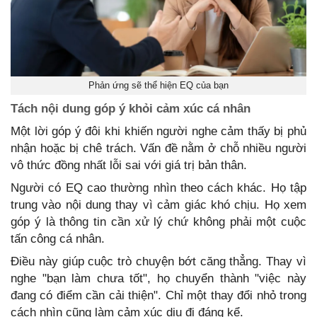
Phản ứng sẽ thể hiện EQ của bạn
Tách nội dung góp ý khỏi cảm xúc cá nhân
Một lời góp ý đôi khi khiến người nghe cảm thấy bị phủ
nhận hoặc bị chê trách. Vấn đề nằm ở chỗ nhiều người
vô thức đồng nhất lỗi sai với giá trị bản thân.
Người có EQ cao thường nhìn theo cách khác. Họ tập
trung vào nội dung thay vì cảm giác khó chịu. Họ xem
góp ý là thông tin cần xử lý chứ không phải một cuộc
tấn công cá nhân.
Điều này giúp cuộc trò chuyện bớt căng thẳng. Thay vì
nghe "bạn làm chưa tốt", họ chuyển thành "việc này
đang có điểm cần cải thiện". Chỉ một thay đổi nhỏ trong
cách nhìn cũng làm cảm xúc dịu đi đáng kể.