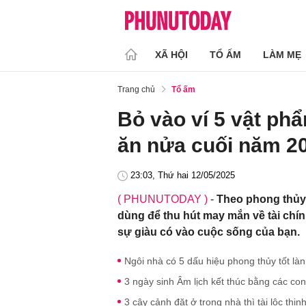
XÃ HỘI
TỔ ẤM
LÀM MẸ
Trang chủ
Tổ ấm
Bỏ vào ví 5 vật ph
ăn nửa cuối năm 20
23:03, Thứ hai 12/05/2025
( PHUNUTODAY )
-
Theo phong thủy
dùng để thu hút may mắn về tài chí
sự giàu có vào cuộc sống của bạn.
Ngôi nhà có 5 dấu hiệu phong thủy tốt là
3 ngày sinh Âm lịch kết thúc bằng các con
3 cây cảnh đặt ở trong nhà thì tài lộc thị