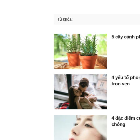
Từ khóa:
FaceBook
5 cây cảnh p
4 yếu tố pho
trọn vẹn
4 đặc điểm c
chóng