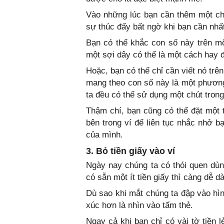
Vào những lúc bạn cần thêm một ch
sự thúc đẩy bất ngờ khi bạn cần nhấ
Bạn có thể khắc con số này trên mộ
một sợi dây có thể là một cách hay 
Hoặc, bạn có thể chỉ cần viết nó trê
mang theo con số này là một phương
ta đều có thể sử dụng một chút tron
Thậm chí, bạn cũng có thể đặt một t
bên trong ví để liên tục nhắc nhở b
của mình.
3. Bỏ tiền giấy vào ví
Ngày nay chúng ta có thói quen dùng
có sẵn một ít tiền giấy thì càng dễ 
Dù sao khi mắt chúng ta đập vào hìn
xúc hơn là nhìn vào tấm thẻ.
Ngay cả khi bạn chỉ có vài tờ tiền 