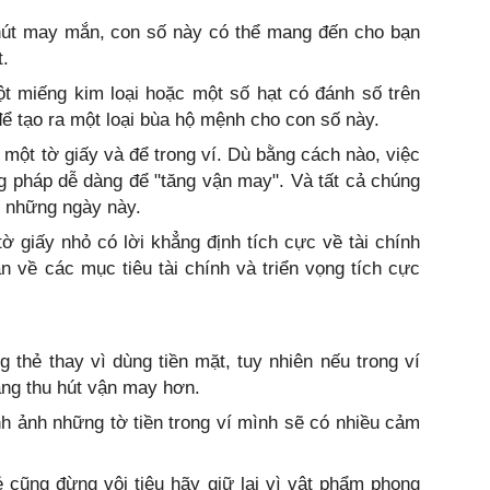
út may mắn, con số này có thể mang đến cho bạn
t.
t miếng kim loại hoặc một số hạt có đánh số trên
để tạo ra một loại bùa hộ mệnh cho con số này.
n một tờ giấy và để trong ví. Dù bằng cách nào, việc
 pháp dễ dàng để "tăng vận may". Và tất cả chúng
g những ngày này.
ờ giấy nhỏ có lời khẳng định tích cực về tài chính
ạn về các mục tiêu tài chính và triển vọng tích cực
 thẻ thay vì dùng tiền mặt, tuy nhiên nếu trong ví
dàng thu hút vận may hơn.
h ảnh những tờ tiền trong ví mình sẽ có nhiều cảm
lẻ cũng đừng vội tiêu hãy giữ lại vì vật phẩm phong