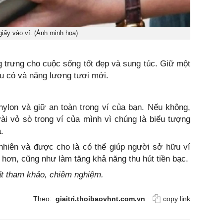
giấy vào ví. (Ảnh minh họa)
 trưng cho cuộc sống tốt đẹp và sung túc. Giữ một
iàu có và năng lượng tươi mới.
nylon và giữ an toàn trong ví của bạn. Nếu không,
ài vỏ sò trong ví của mình vì chúng là biểu tượng
.
 nhiên và được cho là có thể giúp người sở hữu ví
c hơn, cũng như làm tăng khả năng thu hút tiền bạc.
hất tham khảo, chiêm nghiệm.
Theo:
giaitri.thoibaovhnt.com.vn
copy link