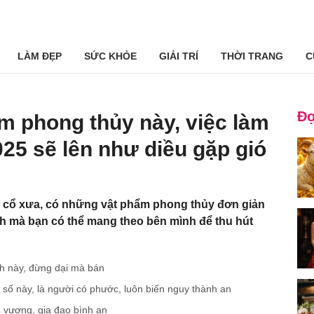
LÀM ĐẸP
SỨC KHỎE
GIẢI TRÍ
THỜI TRANG
C
Đọ
ẩm phong thủy này, việc làm
25 sẽ lên như diều gặp gió
 cổ xưa, có những vật phẩm phong thủy đơn giản
nh mà bạn có thể mang theo bên mình để thu hút
nh này, đừng dại mà bán
 số này, là người có phước, luôn biến nguy thành an
nh vượng, gia đạo bình an