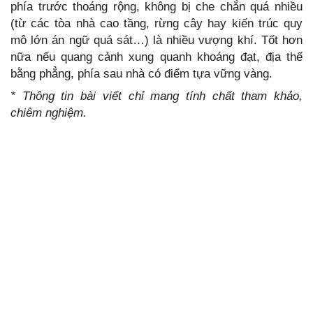
phía trước thoáng rộng, không bị che chắn quá nhiều
(từ các tòa nhà cao tầng, rừng cây hay kiến trúc quy
mô lớn án ngữ quá sát…) là nhiều vượng khí. Tốt hơn
nữa nếu quang cảnh xung quanh khoáng đạt, địa thế
bằng phẳng, phía sau nhà có điểm tựa vững vàng.
* Thông tin bài viết chỉ mang tính chất tham khảo,
chiêm nghiệm.