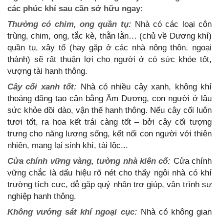
các phúc khí sau cần sở hữu ngay:
Thường có chim, ong quần tụ:
Nhà có các loại côn
trùng, chim, ong, tắc kè, thằn lằn… (chủ về Dương khí)
quần tụ, xây tổ (hay gặp ở các nhà nông thôn, ngoại
thành) sẽ rất thuận lợi cho người ở có sức khỏe tốt,
vượng tài hanh thông.
Cây cối xanh tốt:
Nhà có nhiều cây xanh, không khí
thoáng đãng tạo cân bằng Âm Dương, con người ở lâu
sức khỏe dồi dào, vận thế hanh thông. Nếu cây cối luôn
tươi tốt, ra hoa kết trái càng tốt – bởi cây cối tượng
trưng cho năng lượng sống, kết nối con người với thiên
nhiên, mang lại sinh khí, tài lộc...
Cửa chính vững vàng, tường nhà kiên cố:
Cửa chính
vững chắc là dấu hiệu rõ nét cho thấy ngôi nhà có khí
trường tích cực, dễ gặp quý nhân trợ giúp, vận trình sự
nghiệp hanh thông.
Không vướng sát khí ngoại cục:
Nhà có không gian