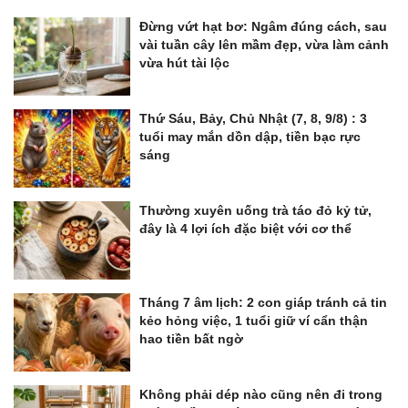
Đừng vứt hạt bơ: Ngâm đúng cách, sau
vài tuần cây lên mầm đẹp, vừa làm cảnh
vừa hút tài lộc
Thứ Sáu, Bảy, Chủ Nhật (7, 8, 9/8) : 3
tuổi may mắn dồn dập, tiền bạc rực
sáng
Thường xuyên uống trà táo đỏ kỷ tử,
đây là 4 lợi ích đặc biệt với cơ thể
Tháng 7 âm lịch: 2 con giáp tránh cả tin
kẻo hỏng việc, 1 tuổi giữ ví cẩn thận
hao tiền bất ngờ
Không phải dép nào cũng nên đi trong