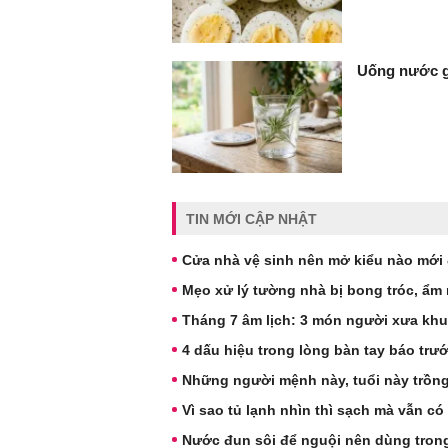
Uống nước gì
TIN MỚI CẬP NHẬT
Cửa nhà vệ sinh nên mở kiểu nào mới đ
Mẹo xử lý tường nhà bị bong tróc, ẩm
Tháng 7 âm lịch: 3 món người xưa kh
4 dấu hiệu trong lòng bàn tay báo tr
Những người mệnh này, tuổi này trồng
Vì sao tủ lạnh nhìn thì sạch mà vẫn có
Nước đun sôi để nguội nên dùng trong