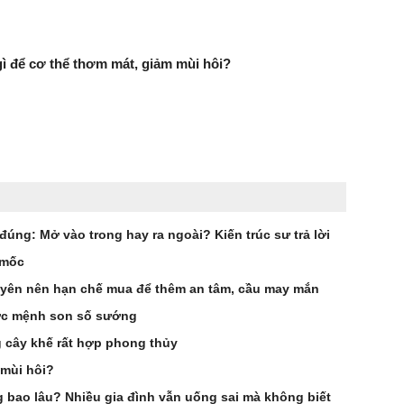
 để cơ thể thơm mát, giảm mùi hôi?
úng: Mở vào trong hay ra ngoài? Kiến trúc sư trả lời
 mốc
uyên nên hạn chế mua để thêm an tâm, cầu may mắn
ước mệnh son số sướng
 cây khế rất hợp phong thủy
 mùi hôi?
 bao lâu? Nhiều gia đình vẫn uống sai mà không biết