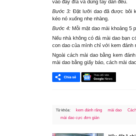
vào đáy đĩa và dùng tay dàn đều.
Bước 3:
Đặt lưỡi dao đã được bôi k
kéo nó xuống nhẹ nhàng.
Bước 4:
Mỗi mặt dao mài khoảng 5 ph
Nếu nhà không có đá mài dao bạn có
con dao của mình chỉ với kem đánh r
Ngoài cách mài dao bằng kem đánh 
mài dao bằng giấy báo, cách mài da
kem đánh răng
mài dao
Cách
Từ khóa:
mài dao cực đơn giản
FaceBook