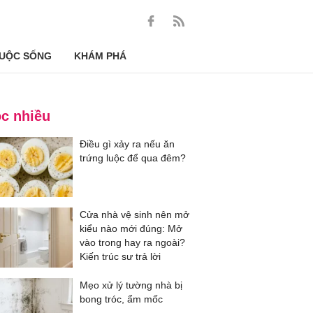
UỘC SỐNG
KHÁM PHÁ
c nhiều
Điều gì xảy ra nếu ăn
trứng luộc để qua đêm?
Cửa nhà vệ sinh nên mở
kiểu nào mới đúng: Mở
vào trong hay ra ngoài?
Kiến trúc sư trả lời
Mẹo xử lý tường nhà bị
bong tróc, ẩm mốc