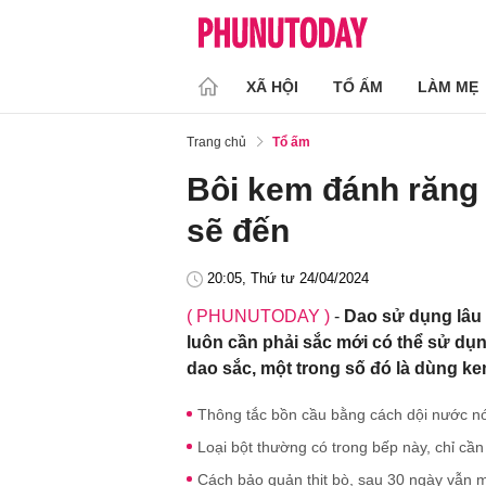
XÃ HỘI
TỔ ẤM
LÀM MẸ
Trang chủ
Tổ ấm
Bôi kem đánh răng 
sẽ đến
20:05, Thứ tư 24/04/2024
( PHUNUTODAY )
-
Dao sử dụng lâu 
luôn cần phải sắc mới có thể sử dụn
dao sắc, một trong số đó là dùng k
Thông tắc bồn cầu bằng cách dội nước n
Loại bột thường có trong bếp này, chỉ cần
Cách bảo quản thịt bò, sau 30 ngày vẫn