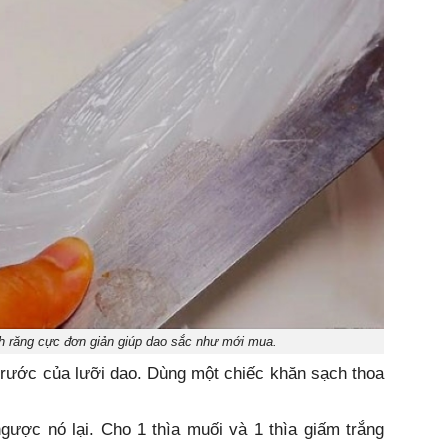
 răng cực đơn giản giúp dao sắc như mới mua.
trước của lưỡi dao. Dùng một chiếc khăn sạch thoa
gược nó lại. Cho 1 thìa muối và 1 thìa giấm trắng