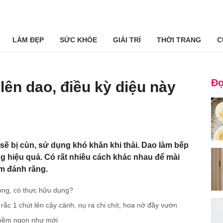
LÀM ĐẸP
SỨC KHỎE
GIẢI TRÍ
THỜI TRANG
C
Đọ
lên dao, điều kỳ diệu này
sẽ bị cùn, sử dụng khó khăn khi thái. Dao làm bếp
g hiệu quả. Có rất nhiều cách khác nhau để mài
em đánh răng.
óng, có thực hữu dụng?
 rắc 1 chút lên cây cảnh, nụ ra chi chít, hoa nở đầy vườn
 mềm ngon như mới