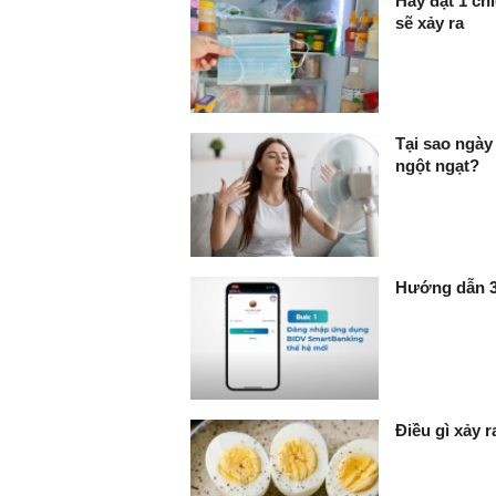
Hãy đặt 1 chi
sẽ xảy ra
Tại sao ngày
ngột ngạt?
Hướng dẫn 3 
Điều gì xảy 