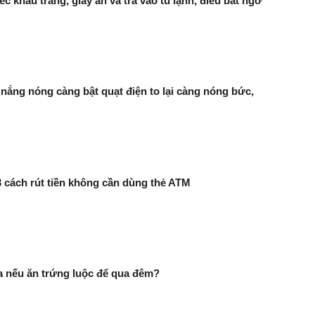
ếc khẩu trang, giấy ăn và trà vào tủ lạnh, điều bất ngờ
 nắng nóng càng bật quạt điện to lại càng nóng bức,
cách rút tiền không cần dùng thẻ ATM
ra nếu ăn trứng luộc để qua đêm?