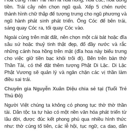
tiền. Trái cây nên chọn ngũ quả. Xếp 5 chén nước
thành hình chữ thập để tượng trưng cho ngũ phương và
ngũ hành phát sinh phát triển. Ông Cóc để bên trái,
sáng quay Cóc ra, tối quay Cóc vào.
Ngoài cùng trên mặt đất, nên chọn một cái bát hoặc đĩa
sâu sứ hoặc thuỷ tinh thật đẹp, đổ đầy nước và rắc
những cánh hoa hồng trên mặt (đĩa hoa này biểu trưng
cho việc giữ tiền bạc khỏi trôi đi). Bên trên bàn thờ
Thần Tài, có thể đặt thêm tượng Phật Di Lặc. Di Lặc
Phật Vương sẽ quản lý và ngăn chặn các vị thần làm
điều sai trái.
Chuyên gia Nguyễn Xuân Diệu chia sẻ tại (Tuổi Trẻ
Thủ Đô)
Người Việt chúng ta không có phong tục thờ thờ thần
tài. Dân tộc ta tự hào có một nền văn hóa phát triển từ
lâu đời, được đúc kết phong phú qua nhiều hình thức
như: thờ cúng tổ tiên, các lễ hội, tục ngữ, ca dao, dân