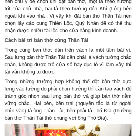
nên chú ý để chọn khi đặt bàn thờ, một là theo hướng
tốt của chủ nhà, hai là theo hướng đón Khí (Lộc) bên
ngoài khi vào nhà . Vì vậy khi đặt bàn thơ Thần Tài nên
chọn lấy các cung Thiên Lộc, Quý Nhân để có thể thu
nhận được nhiều tài lộc cho cửa hàng kinh doanh.
Cách bài trí bàn thờ cúng Thần Tài
Trong cùng bàn thờ, dán trên vách là một tấm bài vị.
Sau lưng bàn thờ Thần Tài cần phải là vách tường chắc
chắn, không được trổ cửa sổ hay đục lỗ vì làm vậy thì
tài vận không tụ được.
Trong những trường hợp không thể đặt bàn thờ dựa
lưng vào tường do phải chọn hướng thì cần tạo vách để
tránh góc nhọn sau lưng bàn thờ và giúp bàn thờ nằm
vững chắc. Hai bên, bên trái (nguyên tắc là từ ngoài
nhìn vào) là ông Thần Tài, bên phải là Thổ Địa (thường
bàn thờ Thần Tài thờ chung với ông Thổ Địa).