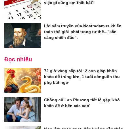
việc gì cũng sợ ‘thất bát’!
Lời sấm truyền của Nostradamus khiến
toàn thế giới phải trong tư thế..."sẵn
sàng chiến đấu".
Đọc nhiều
72 giờ vàng sắp tới: 2 con giáp khôn
khéo dễ trúng lớn, 1 tuổi cónguồn thu
phụ bất ngờ
Chồng cũ Lan Phương tiết lộ gặp 'khó
khăn để ở bên các con'