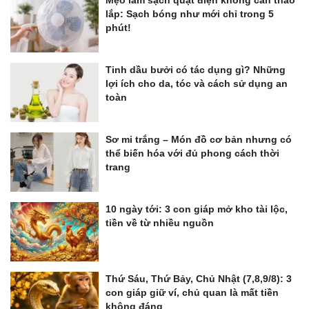
Mẹo làm sạch quạt điện không cần tháo
lắp: Sạch bóng như mới chỉ trong 5
phút!
Tinh dầu bưởi có tác dụng gì? Những
lợi ích cho da, tóc và cách sử dụng an
toàn
Sơ mi trắng – Món đồ cơ bản nhưng có
thể biến hóa với đủ phong cách thời
trang
10 ngày tới: 3 con giáp mở kho tài lộc,
tiền về từ nhiều nguồn
Thứ Sáu, Thứ Bảy, Chủ Nhật (7,8,9/8): 3
con giáp giữ ví, chủ quan là mất tiền
không đáng