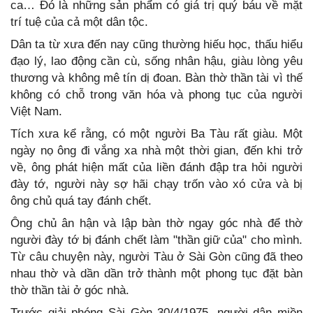
ca… Đó là những sản phẩm có giá trị quý báu về mặt
trí tuệ của cả một dân tộc.
Dân ta từ xưa đến nay cũng thường hiếu học, thấu hiểu
đạo lý, lao động cần cù, sống nhân hậu, giàu lòng yêu
thương và không mê tín dị đoan. Bàn thờ thần tài vì thế
không có chỗ trong văn hóa và phong tục của người
Việt Nam.
Tích xưa kể rằng, có một người Ba Tàu rất giàu. Một
ngày nọ ông đi vắng xa nhà một thời gian, đến khi trở
về, ông phát hiện mất của liền đánh đập tra hỏi người
đày tớ, người này sợ hãi chạy trốn vào xó cửa và bị
ông chủ quá tay đánh chết.
Ông chủ ân hận và lập bàn thờ ngay góc nhà để thờ
người đày tớ bị đánh chết làm "thần giữ của" cho mình.
Từ câu chuyện này, người Tàu ở Sài Gòn cũng đã theo
nhau thờ và dần dần trở thành một phong tục đặt bàn
thờ thần tài ở góc nhà.
Trước giải phóng Sài Gòn 30/4/1975, người dân miền