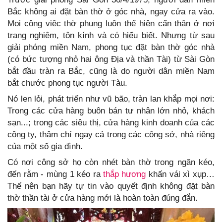
Bắc không ai đặt bàn thờ ở góc nhà, ngay cửa ra vào.
Mọi công việc thờ phụng luôn thể hiện cẩn thận ở nơi
trang nghiêm, tôn kính và có hiểu biết. Nhưng từ sau
giải phóng miền Nam, phong tục đặt bàn thờ góc nhà
(có bức tượng nhỏ hai ông Địa và thần Tài) từ Sài Gòn
bắt đầu tràn ra Bắc, cũng là do người dân miền Nam
bắt chước phong tục người Tàu.
Nó len lỏi, phát triển như vũ bão, tràn lan khắp mọi nơi:
Trong các cửa hàng buôn bán tư nhân lớn nhỏ, khách
sạn...; trong các siêu thị, cửa hàng kinh doanh của các
công ty, thậm chí ngay cả trong các công sở, nhà riêng
của một số gia đình.
Có nơi công sở họ còn nhét bàn thờ trong ngăn kéo,
đến rằm - mùng 1 kéo ra
thắp hương
khấn vái xì xụp…
Thế nên bạn hãy tự tin vào quyết định không đặt bàn
thờ thần tài ở cửa hàng mới là hoàn toàn đúng đắn.