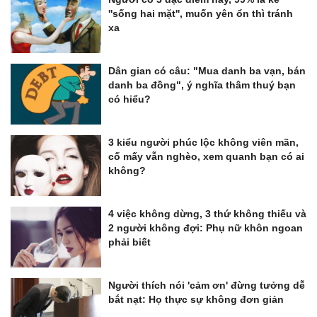
''sống hai mặt'', muốn yên ổn thì tránh
xa
Dân gian có câu: "Mua danh ba vạn, bán
danh ba đồng", ý nghĩa thâm thuý bạn
có hiểu?
3 kiểu người phúc lộc không viên mãn,
cố mấy vẫn nghèo, xem quanh bạn có ai
không?
4 việc không dừng, 3 thứ không thiếu và
2 người không đợi: Phụ nữ khôn ngoan
phải biết
Người thích nói 'cảm ơn' đừng tưởng dễ
bắt nạt: Họ thực sự không đơn giản