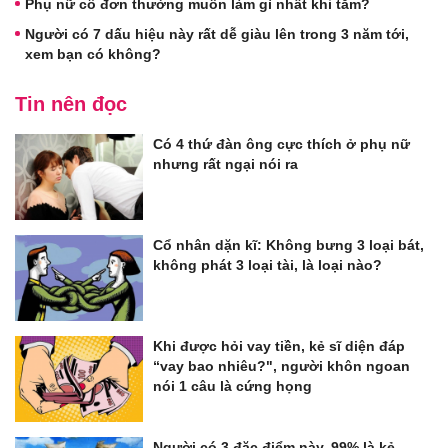
Phụ nữ cô đơn thường muốn làm gì nhất khi tắm?
Người có 7 dấu hiệu này rất dễ giàu lên trong 3 năm tới,
xem bạn có không?
Tin nên đọc
Có 4 thứ đàn ông cực thích ở phụ nữ
nhưng rất ngại nói ra
Cổ nhân dặn kĩ: Không bưng 3 loại bát,
không phát 3 loại tài, là loại nào?
Khi được hỏi vay tiền, kẻ sĩ diện đáp
“vay bao nhiêu?", người khôn ngoan
nói 1 câu là cứng họng
Người có 3 đặc điểm này, 99% là kẻ