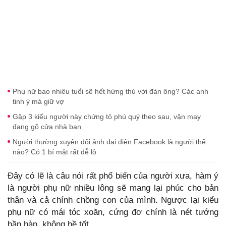
Phụ nữ bao nhiêu tuổi sẽ hết hứng thú với đàn ông? Các anh
tinh ý mà giữ vợ
Gặp 3 kiểu người này chứng tỏ phú quý theo sau, vận may
đang gõ cửa nhà bạn
Người thường xuyên đổi ảnh đại diện Facebook là người thế
nào? Có 1 bí mật rất dễ lộ
Đây có lẽ là câu nói rất phổ biến của người xưa, hàm ý
là người phụ nữ nhiều lông sẽ mang lại phúc cho bản
thân và cả chính chồng con của mình. Ngược lại kiểu
phụ nữ có mái tóc xoăn, cứng đơ chính là nét tướng
bần hàn, không hề tốt.