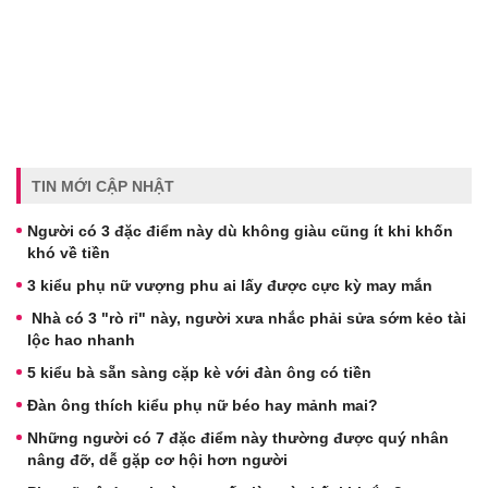
TIN MỚI CẬP NHẬT
Người có 3 đặc điểm này dù không giàu cũng ít khi khốn
khó về tiền
3 kiểu phụ nữ vượng phu ai lấy được cực kỳ may mắn
Nhà có 3 "rò rỉ" này, người xưa nhắc phải sửa sớm kẻo tài
lộc hao nhanh
5 kiểu bà sẵn sàng cặp kè với đàn ông có tiền
Đàn ông thích kiểu phụ nữ béo hay mảnh mai?
Những người có 7 đặc điểm này thường được quý nhân
nâng đỡ, dễ gặp cơ hội hơn người