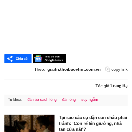
Theo:
giaitri.thoibaovhnt.com.vn
copy link
Tác giả:
Trang Hạ
đàn bà sạch lông
đàn ông
suy ngẫm
Từ khóa:
Tại sao các cụ dặn con cháu phải
tránh: 'Con rể lên giường, nhà
tan cửa nát'?