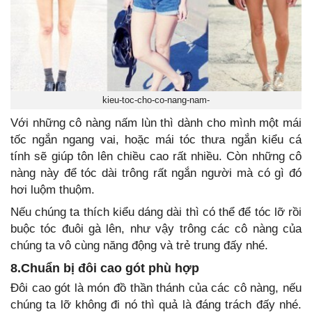
kieu-toc-cho-co-nang-nam-
Với những cô nàng nấm lùn thì dành cho mình một mái
tốc ngắn ngang vai, hoặc mái tóc thưa ngắn kiểu cá
tính sẽ giúp tôn lên chiều cao rất nhiều. Còn những cô
nàng này để tóc dài trông rất ngắn người mà có gì đó
hơi luộm thuộm.
Nếu chúng ta thích kiểu dáng dài thì có thể để tóc lỡ rồi
buộc tóc đuôi gà lên, như vậy trông các cô nàng của
chúng ta vô cùng năng động và trẻ trung đấy nhé.
8.Chuẩn bị đôi cao gót phù hợp
Đôi cao gót là món đồ thần thánh của các cô nàng, nếu
chúng ta lỡ không đi nó thì quả là đáng trách đấy nhé.