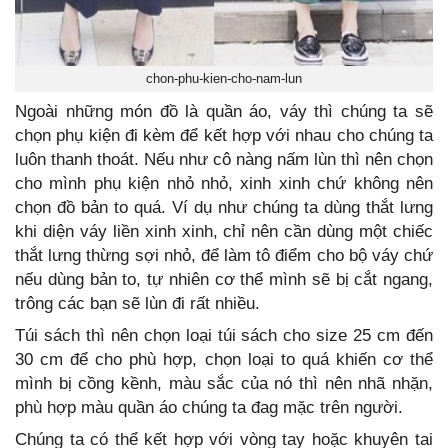
chon-phu-kien-cho-nam-lun
Ngoài những món đồ là quần áo, váy thì chúng ta sẽ
chọn phụ kiện đi kèm để kết hợp với nhau cho chúng ta
luôn thanh thoát. Nếu như cô nàng nấm lùn thì nên chọn
cho mình phụ kiện nhỏ nhỏ, xinh xinh chứ không nên
chọn đồ bản to quá. Ví dụ như chúng ta dùng thắt lưng
khi diện váy liền xinh xinh, chỉ nên cần dùng một chiếc
thắt lưng thừng sợi nhỏ, để làm tô điểm cho bộ váy chứ
nếu dùng bản to, tự nhiên cơ thể mình sẽ bị cắt ngang,
trông các bạn sẽ lùn đi rất nhiều.
Túi sách thì nên chọn loại túi sách cho size 25 cm đến
30 cm để cho phù hợp, chọn loại to quá khiến cơ thể
mình bị cồng kềnh, màu sắc của nó thì nên nhã nhặn,
phù hợp màu quần áo chúng ta đag mặc trên người.
Chúng ta có thể kết hợp với vòng tay hoặc khuyên tai