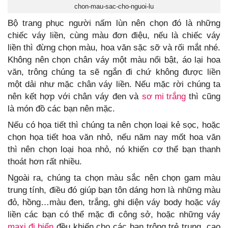
chon-mau-sac-cho-nguoi-lu
Bộ trang phục người nấm lùn nên chọn đó là những
chiếc váy liền, cùng màu đơn điệu, nếu là chiếc váy
liền thì đừng chọn màu, hoa văn sặc sỡ và rối mắt nhé.
Không nên chọn chân váy một màu nổi bật, áo lại hoa
văn, trông chúng ta sẽ ngắn đi chứ không được liền
một dải như mặc chân váy liền. Nếu mặc rời chúng ta
nên kết hợp với chân váy đen và
sơ mi trắng
thì cũng
là món đồ các bạn nên mặc.
Nếu có họa tiết thì chúng ta nên chọn loại kẻ sọc, hoặc
chọn họa tiết hoa văn nhỏ, nếu năm nay mốt hoa văn
thì nên chọn loại hoa nhỏ, nó khiến cơ thể bạn thanh
thoát hơn rất nhiều.
Ngoài ra, chúng ta chọn màu sắc nên chọn gam màu
trung tính, điều đó giúp bạn tôn dáng hơn là những màu
đỏ, hồng…màu đen, trắng, ghi diện váy body hoặc váy
liền các bạn có thể mặc đi công sở, hoặc những váy
maxi đi biển
đều khiến cho các bạn trông trẻ trung, cao