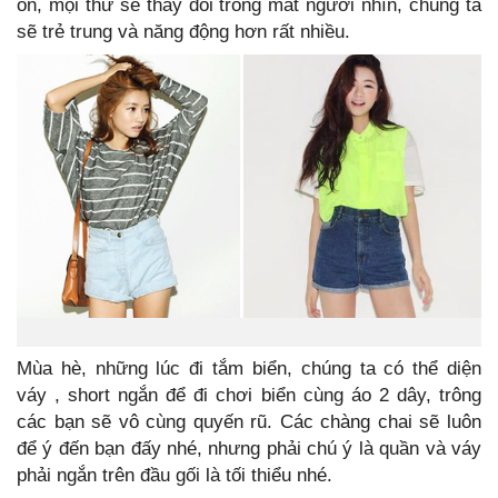
on, mọi thứ sẽ thay đổi trong mắt người nhìn, chúng ta
sẽ trẻ trung và năng động hơn rất nhiều.
Mùa hè, những lúc đi tắm biển, chúng ta có thể diện
váy , short ngắn để đi chơi biển cùng áo 2 dây, trông
các bạn sẽ vô cùng quyến rũ. Các chàng chai sẽ luôn
để ý đến bạn đấy nhé, nhưng phải chú ý là quần và váy
phải ngắn trên đầu gối là tối thiểu nhé.