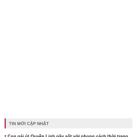
TIN MỚI CẬP NHẬT
Con gái út Quyền Linh gây sốt với phong cách thời trang