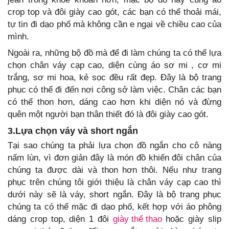
crop top và đôi giày cao gót, các bạn có thể thoải mái,
tự tin đi dạo phố mà không cần e ngại về chiều cao của
mình.
Ngoài ra, những bộ đồ mà để đi làm chúng ta có thể lựa
chọn chân váy cạp cao, diện cùng áo sơ mi , cơ mi
trắng, sơ mi hoa, kẻ sọc đều rất đẹp. Đây là bộ trang
phục có thể đi đến nơi công sở làm việc. Chân các bạn
có thể thon hơn, dáng cao hơn khi diện nó và đừng
quên một người bạn thân thiết đó là đôi giày cao gót.
3.Lựa chọn váy và short ngắn
Tại sao chúng ta phải lựa chọn đồ ngắn cho cô nàng
nấm lùn, vì đơn giản đây là món đồ khiến đôi chân của
chúng ta được dài và thon hơn thôi. Nếu như trang
phục trên chúng tôi giới thiệu là chân váy cạp cao thì
dưới này sẽ là váy, short ngắn. Đây là bộ trang phục
chúng ta có thể mặc đi dạo phố, kết hợp với áo phông
dáng crop top, diện 1 đôi
giày thể thao
hoặc giày slip