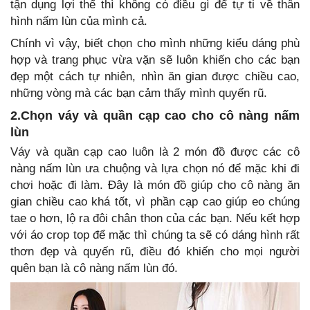
tận dụng lợi thế thì không có điều gì để tự ti về thân
hình nấm lùn của mình cả.
Chính vì vậy, biết chọn cho mình những kiểu dáng phù
hợp và trang phục vừa vặn sẽ luôn khiến cho các bạn
đẹp một cách tự nhiên, nhìn ăn gian được chiều cao,
những vòng mà các bạn cảm thấy mình quyến rũ.
2.Chọn váy và quần cạp cao cho cô nàng nấm
lùn
Váy và quần cạp cao luôn là 2 món đồ được các cô
nàng nấm lùn ưa chuộng và lựa chọn nó để mặc khi đi
chơi hoặc đi làm. Đây là món đồ giúp cho cô nàng ăn
gian chiều cao khá tốt, vì phần cạp cao giúp eo chúng
tae o hơn, lộ ra đôi chân thon của các bạn. Nếu kết hợp
với áo crop top để mặc thì chúng ta sẽ có dáng hình rất
thơn đẹp và quyến rũ, điều đó khiến cho mọi người
quên bạn là cô nàng nấm lùn đó.