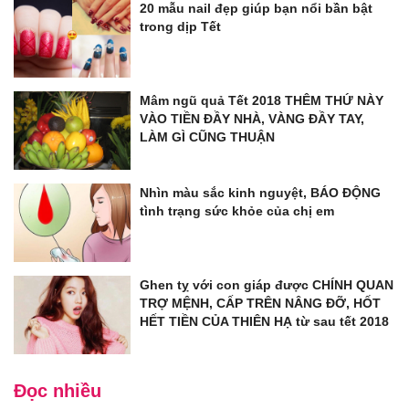
20 mẫu nail đẹp giúp bạn nổi bần bật
trong dịp Tết
Mâm ngũ quả Tết 2018 THÊM THỨ NÀY
VÀO TIỀN ĐẦY NHÀ, VÀNG ĐẦY TAY,
LÀM GÌ CŨNG THUẬN
Nhìn màu sắc kinh nguyệt, BÁO ĐỘNG
tình trạng sức khỏe của chị em
Ghen tỵ với con giáp được CHÍNH QUAN
TRỢ MỆNH, CẤP TRÊN NÂNG ĐỠ, HỐT
HẾT TIỀN CỦA THIÊN HẠ từ sau tết 2018
Đọc nhiều