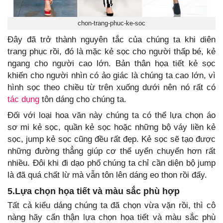
chon-trang-phuc-ke-soc
Đây đã trở thành nguyên tắc của chúng ta khi diên
trang phục rồi, đó là mặc kẻ sọc cho người thấp bé, kẻ
ngang cho người cao lớn. Bản thân họa tiết kẻ sọc
khiến cho người nhìn có ảo giác là chúng ta cao lớn, vì
hình sọc theo chiều từ trên xuống dưới nên nó rất có
tác dụng
tôn dáng cho chúng ta.
Đối với loại hoa văn này chúng ta có thể lựa chọn áo
sơ mi kẻ sọc, quần kẻ sọc hoặc những bộ váy liền kẻ
sọc, jump kẻ sọc cũng đều rất đẹp. Kẻ sọc sẽ tạo được
những đường thẳng giúp cơ thể uyển chuyển hơn rất
nhiều. Đôi khi đi dạo phố chúng ta chỉ cần diện bộ jump
là đã quá chất lừ mà vẫn tôn lên dáng eo thon rồi đấy.
5.Lựa chọn họa tiết và màu sắc phù hợp
Tất cả kiểu dáng chúng ta đã chọn vừa vặn rồi, thì cô
nàng hãy cẩn thận lựa chọn họa tiết và màu sắc phù