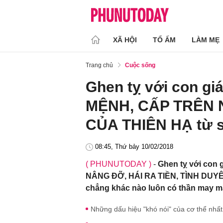
XÃ HỘI
TỔ ẤM
LÀM MẸ
Trang chủ
Cuộc sống
Ghen tỵ với con 
MỆNH, CẤP TRÊN 
CỦA THIÊN HẠ từ s
08:45, Thứ bảy 10/02/2018
( PHUNUTODAY )
-
Ghen tỵ với co
NÂNG ĐỠ, HÁI RA TIỀN, TÌNH DUYÊ
chẳng khác nào luôn có thần may m
Những dấu hiệu "khó nói" của cơ thể nhất