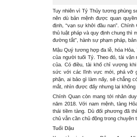
Tuy nhiên vì Tý Thủy tương phùng s
nên dù bản mệnh được quan quyền t
định, “vạn sự khởi đầu nan”. Chính 
thủ luật pháp và quy định chung thì
đường tắt”, hành sự phạm pháp, bản 
Mậu Quý tương hợp đa lễ, hóa Hỏa, T
của người tuổi Tý. Theo đó, tài vận
của. Có điều, tài khố chỉ vượng kh
sức với các lĩnh vực mới, phá vỡ 
phận, ai bảo gì làm nấy, sẽ chẳng c
mắt, nhìn được đấy nhưng lại không
Chính Quan còn mang tới nhân duyê
năm 2018. Với nam mệnh, tàng Hỏa 
thái tiềm tàng. Dù đối phương đã 
chủ vẫn cần chủ động trong chuyện
Tuổi Dậu