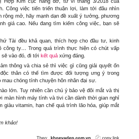
 Hợp Kim cục nâng đỡ, tử vi tháng 3/2018 của
 Công việc tiến triển thuận lợi, làm tới đâu nhìn
iến rộng mở, hãy mạnh dạn đề xuất ý tưởng, phương
nh giá cao. Nếu đang tìm kiếm công việc, bạn sẽ
hứ Tài đều khả quan, thích hợp cho đầu tư, kinh
công ty… Trong quá trình thực hiện có chút vấp
 sẽ vào đó, đi tới
kết quả
xứng đáng.
m thông và chia sẻ thì việc gì cũng giải quyết ổn
i độc thân có thể tìm được đối tượng ưng ý trong
p mau chóng tính chuyện hôn nhân đại sự.
nào lớn. Tuy nhiên cần chú ý bảo vệ đôi mắt và thị
i màn hình máy tính và tivi cần dành thời gian nghỉ
 giàu vitamin, hạn chế quá trình lão hóa, giúp mắt
am khảo!
Theo:
khoevadep.com.vn
copy link