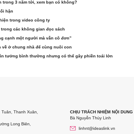
ên trong 3 năm tới, xem bạn có không?
hối hận
hiện trong video công ty
 trong các không gian đọc sách
ống cạnh một người mà vẫn cô đơn”
n về ở chung nhà để cùng nuôi con
ìn tưởng bình thường nhưng có thể gây phiền toái lớn
n Tuân, Thanh Xuân,
CHỊU TRÁCH NHIỆM NỘI DUNG
Bà Nguyễn Thùy Linh
ường Long Biên,
linhnt@ideaslink.vn