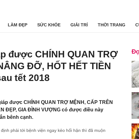
LÀM ĐẸP
SỨC KHỎE
GIẢI TRÍ
THỜI TRANG
C
Đọ
giáp được CHÍNH QUAN TRỢ
NÂNG ĐỠ, HỐT HẾT TIỀN
au tết 2018
n giáp được CHÍNH QUAN TRỢ MỆNH, CẤP TRÊN
N ĐẸP, GIA ĐÌNH VƯỢNG có được điều này
ắn bênh cạnh.
 định phải tới bệnh viện ngay kẻo hối hận thì đã muộn