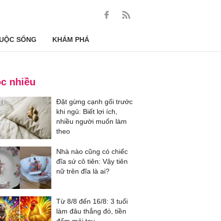
UỘC SỐNG
KHÁM PHÁ
c nhiều
Đặt gừng cạnh gối trước
khi ngủ: Biết lợi ích,
nhiều người muốn làm
theo
Nhà nào cũng có chiếc
đĩa sứ cô tiên: Vậy tiên
nữ trên đĩa là ai?
Từ 8/8 đến 16/8: 3 tuổi
làm đâu thắng đó, tiền