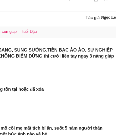
Tác giả:
Ngọc Lê
i con giap
tuổi Dậu
SANG, SUNG SƯỚNG,TIỀN BẠC ÀO ÀO, SỰ NGHIỆP
ÔNG ĐIỂM DỪNG thì cưới liền tay ngay 3 nàng giáp
g tồn tại hoặc đã xóa
i mồ côi mẹ mất tích bí ẩn, suốt 5 năm người thân
một bức ảnh nào về bé