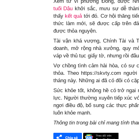
Xem tử vi phương Đông, được Nhị
tuổi Dậu
khởi sắc, mưu sự dễ thành.
thấy
kết quả
tới đó. Cơ hội thăng t
thức làm mới, sẽ được cấp trên đá
được thỏa nguyện.
Tài vận khá vượng, Chính Tài và T
doanh, mở rộng nhà xưởng, quy mô 
váp về thủ tục giấy tờ, nhưng rồi đâu
Vợ chồng tình cảm hài hòa, có sự cả
thỏa. Theo https://skvty.com ngườ
tháng này. Những ai đã có đôi có cặ
Sức khỏe tốt, không hề có trở ngại 
lực. Người thường xuyên tiếp xúc vớ
ngơi điều độ, bổ sung các thực phẩm
luôn khỏe mạnh.
Thông tin trong bài chỉ mang tính th