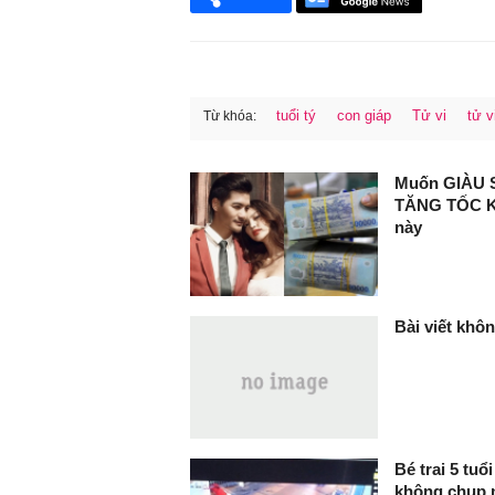
tuổi tý
con giáp
Tử vi
tử v
Từ khóa:
FaceBook
Muốn GIÀU 
TĂNG TỐC KH
này
Bài viết khôn
Bé trai 5 tuổ
không chụp 