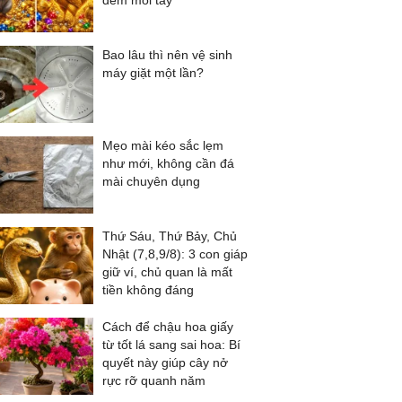
đếm mỏi tay
Bao lâu thì nên vệ sinh
máy giặt một lần?
Mẹo mài kéo sắc lẹm
như mới, không cần đá
mài chuyên dụng
Thứ Sáu, Thứ Bảy, Chủ
Nhật (7,8,9/8): 3 con giáp
giữ ví, chủ quan là mất
tiền không đáng
Cách để chậu hoa giấy
từ tốt lá sang sai hoa: Bí
quyết này giúp cây nở
rực rỡ quanh năm