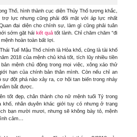
ong Thổ, hình thành cục diện Thủy Thổ tương khắc,
rợ lực nhưng cũng phải đối mặt với áp lực nhất
Quan đại diện cho chính sự, làm gì cũng phải tuân
 mới sớm gặt hái
kết quả
tốt lành. Chỉ chăm chăm “đi
mệnh hoàn toàn bất lợi.
hái Tuế Mậu Thổ chính là Hỏa khố, cũng là tài khố
 năm 2018 của mệnh chủ khá tốt, tích lũy nhiều tiền
i bản mệnh chủ động trong mọi việc, xông xáo thử
giới hạn của chính bản thân mình. Còn nếu chỉ an
ó sự đột phá nào xảy ra, cơ hội tan biến trong nháy
 nắm bắt được.
n tốt đẹp, chân thành cho nữ mệnh tuổi Tý trong
khố, nhân duyên khác giới tuy có nhưng ở trạng
thích bạn mười mươi, nhưng sẽ không bày tỏ, mệnh
 tình cảm…