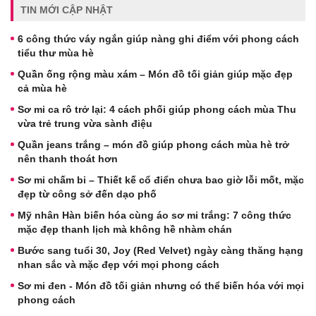
TIN MỚI CẬP NHẬT
6 công thức váy ngắn giúp nàng ghi điểm với phong cách
tiểu thư mùa hè
Quần ống rộng màu xám – Món đồ tối giản giúp mặc đẹp
cả mùa hè
Sơ mi ca rô trở lại: 4 cách phối giúp phong cách mùa Thu
vừa trẻ trung vừa sành điệu
Quần jeans trắng – món đồ giúp phong cách mùa hè trở
nên thanh thoát hơn
Sơ mi chấm bi – Thiết kế cổ điển chưa bao giờ lỗi mốt, mặc
đẹp từ công sở đến dạo phố
Mỹ nhân Hàn biến hóa cùng áo sơ mi trắng: 7 công thức
mặc đẹp thanh lịch mà không hề nhàm chán
Bước sang tuổi 30, Joy (Red Velvet) ngày càng thăng hạng
nhan sắc và mặc đẹp với mọi phong cách
Sơ mi đen - Món đồ tối giản nhưng có thể biến hóa với mọi
phong cách