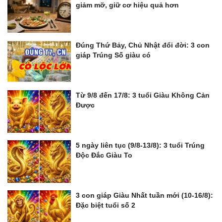
giảm mỡ, giữ cơ hiệu quả hơn
Đúng Thứ Bảy, Chủ Nhật đổi đời: 3 con
giáp Trúng Số giàu có
Từ 9/8 đến 17/8: 3 tuổi Giàu Không Cản
Được
5 ngày liên tục (9/8-13/8): 3 tuổi Trúng
Độc Đắc Giàu To
3 con giáp Giàu Nhất tuần mới (10-16/8):
Đặc biệt tuổi số 2