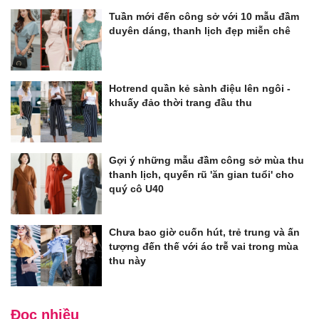
Tuần mới đến công sở với 10 mẫu đầm
duyên dáng, thanh lịch đẹp miễn chê
Hotrend quần kẻ sành điệu lên ngôi -
khuấy đảo thời trang đầu thu
Gợi ý những mẫu đầm công sở mùa thu
thanh lịch, quyến rũ 'ăn gian tuổi' cho
quý cô U40
Chưa bao giờ cuốn hút, trẻ trung và ấn
tượng đến thế với áo trễ vai trong mùa
thu này
Đọc nhiều