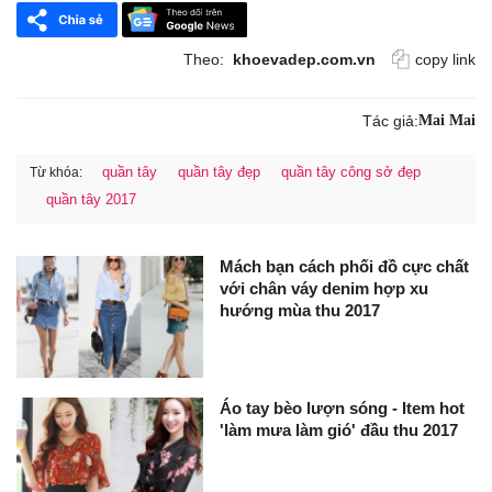
Theo:
khoevadep.com.vn
copy link
Tác giả:
Mai Mai
quần tây
quần tây đẹp
quần tây công sở đẹp
Từ khóa:
quần tây 2017
Mách bạn cách phối đồ cực chất
với chân váy denim hợp xu
hướng mùa thu 2017
Áo tay bèo lượn sóng - Item hot
'làm mưa làm gió' đầu thu 2017