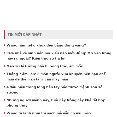
TIN MỚI CẬP NHẬT
Vì sao hầu hết ổ khóa đều bằng đồng vàng?
Cửa nhà vệ sinh nên mở kiểu nào mới đúng: Mở vào trong
hay ra ngoài? Kiến trúc sư trả lời
Mẹo xử lý tường nhà bị bong tróc, ẩm mốc
Tháng 7 âm lịch: 3 món người xưa khuyên nên hạn chế
mua để thêm an tâm, cầu may mắn
4 dấu hiệu trong lòng bàn tay báo trước mệnh son số
sướng
Những người mệnh này, tuổi này trồng cây khế rất hợp
phong thủy
Vì sao tủ lạnh nhìn thì sạch mà vẫn có mùi hôi?