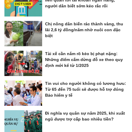
liên quan tới tài khoản ngân hàng,
người dân biết sớm kẻo rắc rối
Chị nông dân biến rác thành vàng, thu
lãi 2,6 tỷ đồng/năm nhờ nuôi con đặc
biệt
Tài xế cần nắm rõ kẻo bị phạt nặng:
Những điểm cấm dừng đỗ xe theo quy
định mới kể từ 1/2025
Tin vui cho người không có lương hưu:
Từ 65 đến 75 tuổi sẽ được hỗ trợ đóng
Bảo hiểm y tế
Đi nghĩa vụ quân sự năm 2025, khi xuất
ngũ được trợ cấp bao nhiêu tiền?