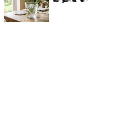
mát, giảm mùi hôi?