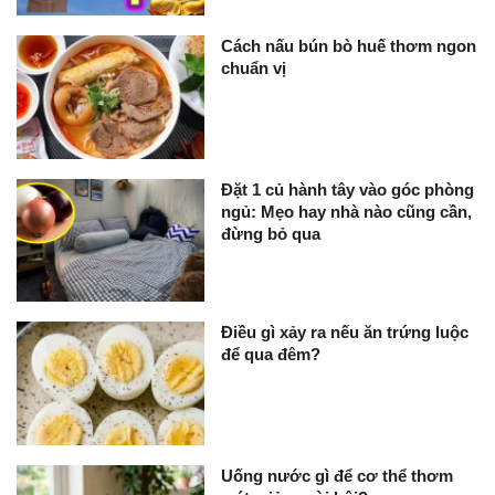
Cách nấu bún bò huế thơm ngon
chuẩn vị
Đặt 1 củ hành tây vào góc phòng
ngủ: Mẹo hay nhà nào cũng cần,
đừng bỏ qua
Điều gì xảy ra nếu ăn trứng luộc
để qua đêm?
Uống nước gì để cơ thể thơm