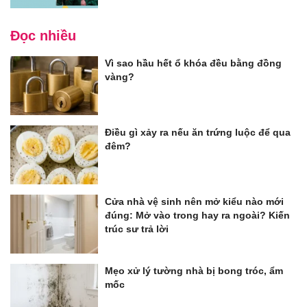
Đọc nhiều
Vì sao hầu hết ổ khóa đều bằng đồng
vàng?
Điều gì xảy ra nếu ăn trứng luộc để qua
đêm?
Cửa nhà vệ sinh nên mở kiểu nào mới
đúng: Mở vào trong hay ra ngoài? Kiến
trúc sư trả lời
Mẹo xử lý tường nhà bị bong tróc, ẩm
mốc