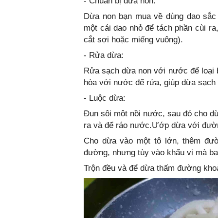
- Chuẩn bị dừa non:
Dừa non bạn mua về dùng dao sắc g
một cái dao nhỏ để tách phần cùi ra
cắt sợi hoặc miếng vuông).
- Rửa dừa:
Rửa sạch dừa non với nước để loại b
hòa với nước để rửa, giúp dừa sạch
- Luộc dừa:
Đun sôi một nồi nước, sau đó cho dừ
ra và để ráo nước.Ướp dừa với đườ
Cho dừa vào một tô lớn, thêm đườ
đường, nhưng tùy vào khẩu vị mà bạn
Trộn đều và để dừa thấm đường khoả