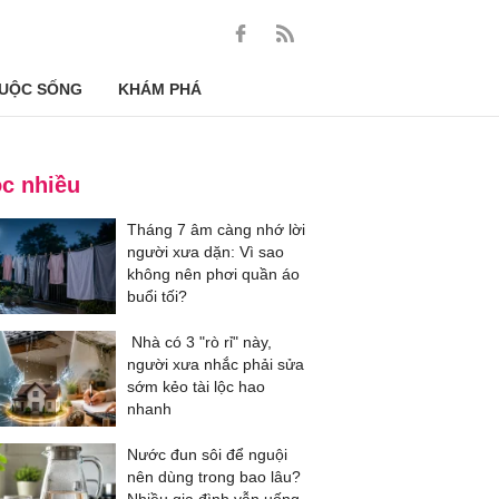
UỘC SỐNG
KHÁM PHÁ
c nhiều
Tháng 7 âm càng nhớ lời
người xưa dặn: Vì sao
không nên phơi quần áo
buổi tối?
Nhà có 3 "rò rỉ" này,
người xưa nhắc phải sửa
sớm kẻo tài lộc hao
nhanh
Nước đun sôi để nguội
nên dùng trong bao lâu?