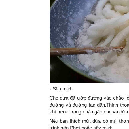
- Sên mứt:
Cho dừa đã ướp đường vào chảo lớn
đường và đường tan dần.Thỉnh thoản
khi nước trong chảo gần cạn và dừa
Nếu bạn thích mứt dừa có mùi thơm 
trình sên.Phơi hoặc sấy mứt: