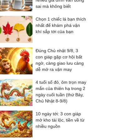
Nhiều gia đình vẫn uống
sai mà không biết
Chọn 1 chiếc lá bạn thích
nhất để khám phá vận
khí sắp tới của bạn
Đúng Chủ nhật 9/8, 3
con giáp gặp cơ hội bất
ngờ, càng giao lưu càng
dễ mở ra vận may
4 tuổi số đỏ, ôm trọn may
mắn của thiên hạ trong 2
ngày cuối tuần (thứ Bảy,
Chủ Nhật 8-9/8)
10 ngày tới: 3 con giáp
mở kho tài lộc, tiền về từ
nhiều nguồn