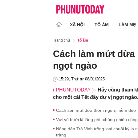
XÃ HỘI
TỔ ẤM
LÀM MẸ
Trang chủ
Tổ ấm
Cách làm mứt dừa 
ngọt ngào
15:29, Thứ tư 08/01/2025
( PHUNUTODAY )
-
Hãy cùng tham k
cho một cái Tết đầy dư vị ngọt ngào
Cách sên mứt dừa thơm ngon, mềm dẻo
Vứt vỏ bưởi là lãng phí, chúng nhiều côn
Nông dân Trà Vinh trồng loại chuối kỳ lạ 
tràng