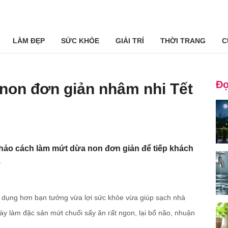
LÀM ĐẸP
SỨC KHỎE
GIẢI TRÍ
THỜI TRANG
C
Đọ
non đơn giản nhâm nhi Tết
hảo cách làm mứt dừa non đơn giản để tiếp khách
.
g dụng hơn bạn tưởng vừa lợi sức khỏe vừa giúp sạch nhà
này làm đặc sản mứt chuối sấy ăn rất ngon, lại bổ não, nhuận