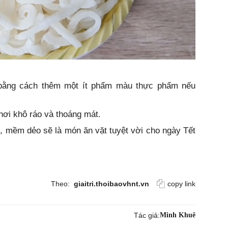
bằng cách thêm một ít phẩm màu thực phẩm nếu
nơi khô ráo và thoáng mát.
, mềm dẻo sẽ là món ăn vặt tuyệt vời cho ngày Tết
Theo:
giaitri.thoibaovhnt.vn
copy link
Tác giả:
Minh Khuê