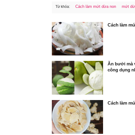
Cách làm mứt dừa non
mứt dừ
Từ khóa:
FaceBook
Cách làm mứ
Ăn bưởi mà v
công dụng nha
Cách làm mứ