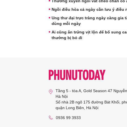
Thường xuyên ngồi vắt chéo chân có
Ngồi điều hòa cả ngày cần lưu ý điều
Ung thư đại trực tràng ngày càng gia 
dùng mỗi ngày
Ai cũng ăn trứng vịt lộn để bổ sung c
thường bị bỏ đi
Tầng 5 - tòa A, Gold Season 47 Nguyễ
Hà Nội
Số nhà 2B ngõ 175 đường Bát Khối, ph
quận Long Biên, Hà Nội
0936 99 3933