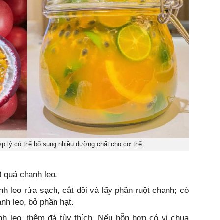
p lý có thể bổ sung nhiều dưỡng chất cho cơ thể.
 quả chanh leo.
 leo rửa sạch, cắt đôi và lấy phần ruột chanh; có
nh leo, bỏ phần hạt.
 leo, thêm đá tùy thích. Nếu hỗn hợp có vị chua