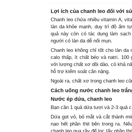
Lợi ích của chanh leo đối với s
Chanh leo chứa nhiều vitamin A, vit
làn da khỏe mạnh, duy trì độ ẩm tự 
quả này còn có tác dụng làm sạch 
người có làn da dễ nổi mụn.
Chanh leo không chỉ tốt cho làn da
calo thấp, ít chất béo và natri. 10
với lượng chất xơ dồi dào, có khả n
hỗ trợ kiểm soát cân nặng.
Ngoài ra, chất xơ trong chanh leo cũn
Cách uống nước chanh leo trắn
Nước ép dứa, chanh leo
Bạn cần 1 quả dứa tươi và 2-3 quả c
Dứa gọt vỏ, bỏ mắt và cắt thành miệ
nạo hết phần thịt bên trong ra. Nế
chanh leo qua rây để lọc lấy phần thịt