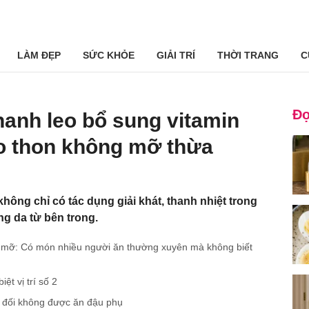
LÀM ĐẸP
SỨC KHỎE
GIẢI TRÍ
THỜI TRANG
C
Đọ
anh leo bổ sung vitamin
eo thon không mỡ thừa
hông chỉ có tác dụng giải khát, thanh nhiệt trong
ng da từ bên trong.
 mỡ: Có món nhiều người ăn thường xuyên mà không biết
ệt vị trí số 2
t đối không được ăn đậu phụ