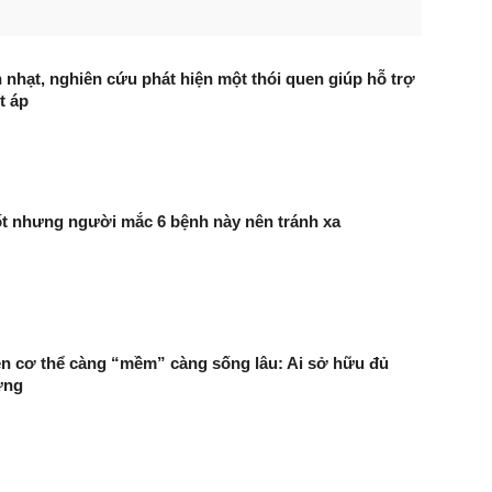
 nhạt, nghiên cứu phát hiện một thói quen giúp hỗ trợ
t áp
ốt nhưng người mắc 6 bệnh này nên tránh xa
ên cơ thể càng “mềm” càng sống lâu: Ai sở hữu đủ
ừng