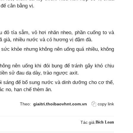
 để cân bằng vị.
u đỏ tía sẫm, vỏ hơi nhăn nheo, phần cuống to và
ã già, nhiều nước và có hương vị đậm đà.
ho sức khỏe nhưng không nên uống quá nhiều, không
hông nên uống khi đói bụng để tránh gây khó chịu
tiền sử đau dạ dày, trào ngược axit.
i sáng để bổ sung nước và dinh dưỡng cho cơ thể,
iác no, hạn chế thèm ăn.
Theo:
giaitri.thoibaovhnt.com.vn
copy link
Tác giả:
Bích Loan