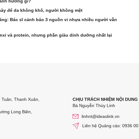
 ảnh hưởng gì?
 này để da không khô, người không mệt
tăng: Bác sĩ cảnh báo 3 nguồn vi nhựa nhiều người vẫn
anxi và protein, nhưng phần giàu dinh dưỡng nhất lại
n Tuân, Thanh Xuân,
CHỊU TRÁCH NHIỆM NỘI DUNG
Bà Nguyễn Thùy Linh
ường Long Biên,
linhnt@ideaslink.vn
Liên hệ Quảng cáo: 0936 00