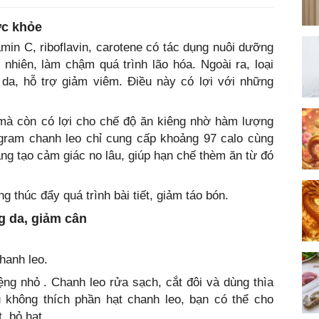
ức khỏe
amin C, riboflavin, carotene có tác dụng nuôi dưỡng
nhiên, làm chậm quá trình lão hóa. Ngoài ra, loại
da, hỗ trợ giảm viêm. Điều này có lợi với những
 mà còn có lợi cho chế độ ăn kiêng nhờ hàm lượng
0 gram chanh leo chỉ cung cấp khoảng 97 calo cùng
ăng tạo cảm giác no lâu, giúp hạn chế thèm ăn từ đó
g thúc đẩy quá trình bài tiết, giảm táo bón.
g da, giảm cân
hanh leo.
ng nhỏ . Chanh leo rửa sạch, cắt đôi và dùng thìa
u không thích phần hạt chanh leo, bạn có thể cho
, bỏ hạt.