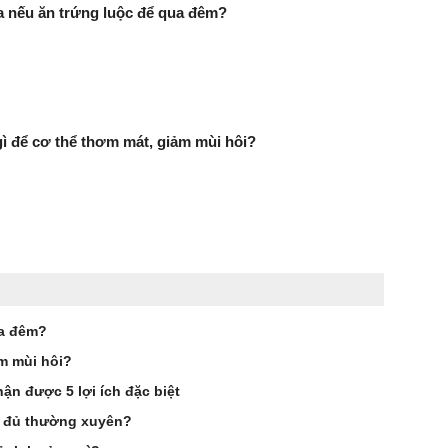
ra nếu ăn trứng luộc để qua đêm?
 để cơ thể thơm mát, giảm mùi hôi?
ua đêm?
m mùi hôi?
ận được 5 lợi ích đặc biệt
đu đủ thường xuyên?