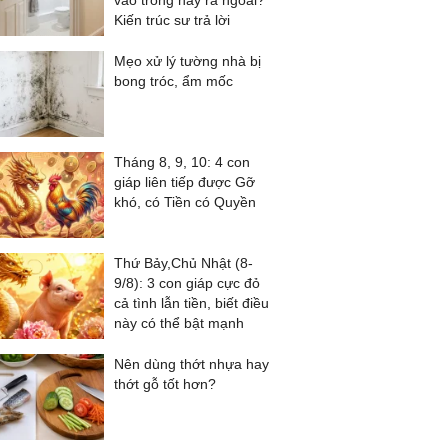
vào trong hay ra ngoài?
Kiến trúc sư trả lời
Mẹo xử lý tường nhà bị
bong tróc, ẩm mốc
Tháng 8, 9, 10: 4 con
giáp liên tiếp được Gỡ
khó, có Tiền có Quyền
Thứ Bảy,Chủ Nhật (8-
9/8): 3 con giáp cực đỏ
cả tình lẫn tiền, biết điều
này có thể bật mạnh
Nên dùng thớt nhựa hay
thớt gỗ tốt hơn?