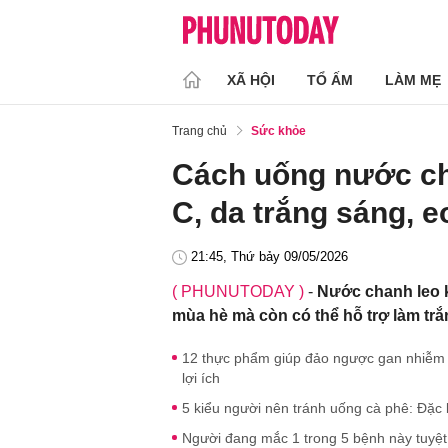
XÃ HỘI
TỔ ẤM
LÀM MẸ
Trang chủ
Sức khỏe
Cách uống nước ch
C, da trắng sáng, 
21:45, Thứ bảy 09/05/2026
( PHUNUTODAY )
-
Nước chanh leo k
mùa hè mà còn có thể hỗ trợ làm trắ
12 thực phẩm giúp đảo ngược gan nhiễm
lợi ích
5 kiểu người nên tránh uống cà phê: Đặc bi
Người đang mắc 1 trong 5 bệnh này tuyệ