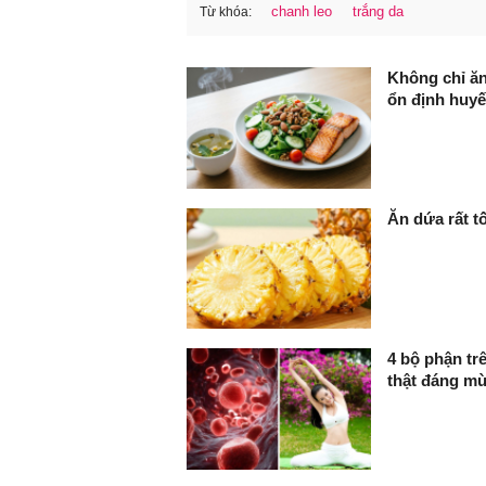
chanh leo
trắng da
Từ khóa:
FaceBook
Không chỉ ăn
ổn định huyế
Ăn dứa rất t
4 bộ phận tr
thật đáng m