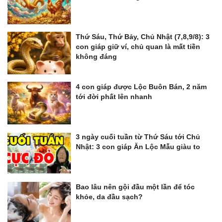
Thứ Sáu, Thứ Bảy, Chủ Nhật (7,8,9/8): 3
con giáp giữ ví, chủ quan là mất tiền
không đáng
4 con giáp được Lộc Buôn Bán, 2 năm
tới đời phất lên nhanh
3 ngày cuối tuần từ Thứ Sáu tới Chủ
Nhật: 3 con giáp Ăn Lộc Mẫu giàu to
Bao lâu nên gội đầu một lần để tóc
khỏe, da đầu sạch?