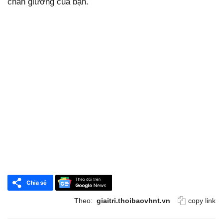
chân giường của bạn.
Theo:
giaitri.thoibaovhnt.vn
copy link