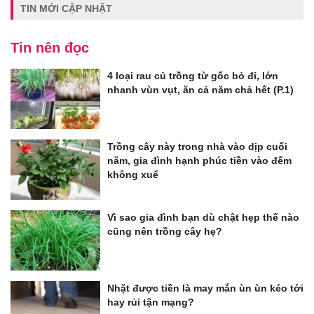
TIN MỚI CẬP NHẬT
Tin nên đọc
4 loại rau củ trồng từ gốc bỏ đi, lớn
nhanh vùn vụt, ăn cả năm chả hết (P.1)
Trồng cây này trong nhà vào dịp cuối
năm, gia đình hạnh phúc tiền vào đếm
không xuể
Vì sao gia đình bạn dù chật hẹp thế nào
cũng nên trồng cây hẹ?
Nhặt được tiền là may mắn ùn ùn kéo tới
hay rủi tận mạng?