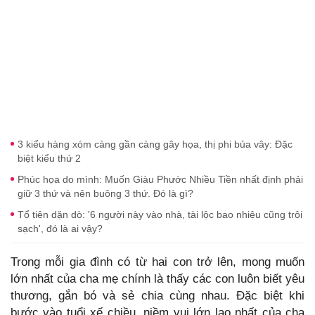
3 kiểu hàng xóm càng gần càng gây họa, thị phi bủa vây: Đặc
biệt kiểu thứ 2
Phúc họa do mình: Muốn Giàu Phước Nhiều Tiền nhất định phải
giữ 3 thứ và nên buông 3 thứ. Đó là gì?
Tổ tiên dặn dò: '6 người này vào nhà, tài lộc bao nhiêu cũng trôi
sạch', đó là ai vậy?
Trong mỗi gia đình có từ hai con trở lên, mong muốn
lớn nhất của cha mẹ chính là thấy các con luôn biết yêu
thương, gắn bó và sẻ chia cùng nhau. Đặc biệt khi
bước vào tuổi xế chiều, niềm vui lớn lao nhất của cha