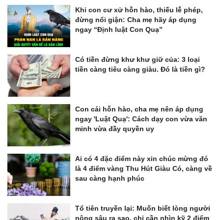
Khi con cư xử hỗn hào, thiếu lễ phép,
đừng nổi giận: Cha mẹ hãy áp dụng
ngay “Định luật Con Quạ”
Có tiền đừng khư khư giữ của: 3 loại
tiền càng tiêu càng giàu. Đó là tiền gì?
Con cái hỗn hào, cha mẹ nên áp dụng
ngay 'Luật Quạ': Cách dạy con vừa văn
minh vừa đầy quyền uy
Ai có 4 đặc điểm này xin chúc mừng đó
là 4 điểm vàng Thu Hút Giàu Có, càng về
sau càng hạnh phúc
Tổ tiên truyền lại: Muốn biết lòng người
nông sâu ra sao, chỉ cần nhìn kỹ 2 điểm