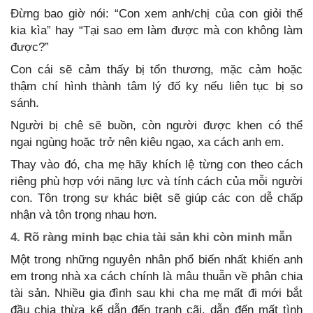
Đừng bao giờ nói: “Con xem anh/chị của con giỏi thế
kia kìa” hay “Tại sao em làm được mà con không làm
được?”
Con cái sẽ cảm thấy bị tổn thương, mặc cảm hoặc
thậm chí hình thành tâm lý đố kỵ nếu liên tục bị so
sánh.
Người bị chê sẽ buồn, còn người được khen có thể
ngại ngùng hoặc trở nên kiêu ngạo, xa cách anh em.
Thay vào đó, cha mẹ hãy khích lệ từng con theo cách
riêng phù hợp với năng lực và tính cách của mỗi người
con. Tôn trọng sự khác biệt sẽ giúp các con dễ chấp
nhận và tôn trọng nhau hơn.
4. Rõ ràng minh bạc chia tài sản khi còn minh mẫn
Một trong những nguyên nhân phổ biến nhất khiến anh
em trong nhà xa cách chính là mâu thuẫn về phân chia
tài sản. Nhiều gia đình sau khi cha mẹ mất đi mới bắt
đầu chia thừa kế dẫn đến tranh cãi, dẫn đến mất tình