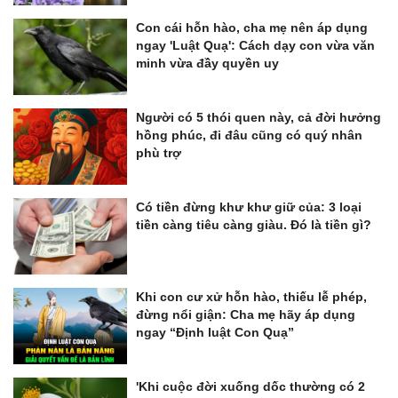
Con cái hỗn hào, cha mẹ nên áp dụng
ngay 'Luật Quạ': Cách dạy con vừa văn
minh vừa đầy quyền uy
Người có 5 thói quen này, cả đời hưởng
hồng phúc, đi đâu cũng có quý nhân
phù trợ
Có tiền đừng khư khư giữ của: 3 loại
tiền càng tiêu càng giàu. Đó là tiền gì?
Khi con cư xử hỗn hào, thiếu lễ phép,
đừng nổi giận: Cha mẹ hãy áp dụng
ngay “Định luật Con Quạ”
'Khi cuộc đời xuống dốc thường có 2