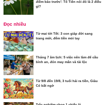
điềm báo trước': Tổ Tiên nói đó là 2 điều
gì?
Đọc nhiều
Từ mai tới Tết: 3 con giáp đời sang
trang mới, đếm tiền mỏi tay
Tháng 7 âm lịch: 5 việc nên làm để cầu
bình an, đón may mắn và tài lộc
Từ 9/8 đến 19/8, 3 tuổi hái ra tiền, Giàu
Có bất ngờ
Trắc nghiệm chọn 1 chiếc lá