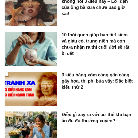
không nói 3 điều này – Lời dặn
của ông bà xưa chưa bao giờ
sai!
10 thói quen giúp bạn tiết kiệm
và giàu có, trung niên mà còn
chưa nhận ra thì cuối đời sẽ rất
bi đát
3 kiểu hàng xóm càng gần càng
gây họa, thị phi bủa vây: Đặc biệt
kiểu thứ 2
Điều gì xảy ra với cơ thể khi bạn
ăn đu đủ thường xuyên?