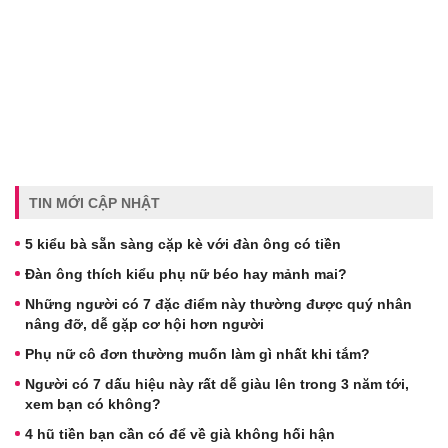
TIN MỚI CẬP NHẬT
5 kiểu bà sẵn sàng cặp kè với đàn ông có tiền
Đàn ông thích kiểu phụ nữ béo hay mảnh mai?
Những người có 7 đặc điểm này thường được quý nhân
nâng đỡ, dễ gặp cơ hội hơn người
Phụ nữ cô đơn thường muốn làm gì nhất khi tắm?
Người có 7 dấu hiệu này rất dễ giàu lên trong 3 năm tới,
xem bạn có không?
4 hũ tiền bạn cần có để về già không hối hận