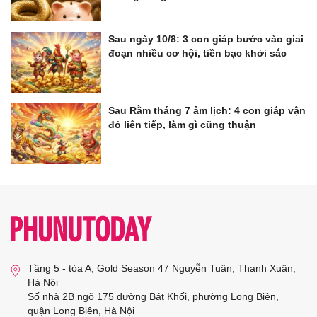
Sau ngày 10/8: 3 con giáp bước vào giai
đoạn nhiều cơ hội, tiền bạc khởi sắc
Sau Rằm tháng 7 âm lịch: 4 con giáp vận
đỏ liên tiếp, làm gì cũng thuận
Tầng 5 - tòa A, Gold Season 47 Nguyễn Tuân, Thanh Xuân,
Hà Nội
Số nhà 2B ngõ 175 đường Bát Khối, phường Long Biên,
quận Long Biên, Hà Nội