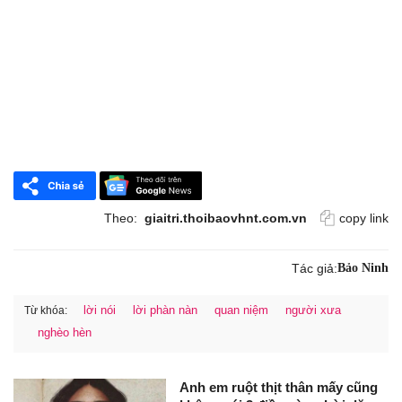
Theo:
giaitri.thoibaovhnt.com.vn
copy link
Tác giả:
Bảo Ninh
lời nói
lời phàn nàn
quan niệm
người xưa
Từ khóa:
nghèo hèn
Anh em ruột thịt thân mấy cũng