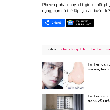
Phương pháp này chỉ giúp khôi phụ
dụng, bạn có thể lặp lại các bước trê
chảo chống dính
phục hồi
mẹ
Từ khóa:
FaceBook
Tổ Tiên căn 
ầm ầm, tiền c
Tổ Tiên căn 
tranh xấu tr