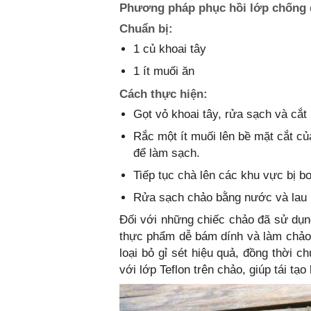
Phương pháp phục hồi lớp chống d
Chuẩn bị:
1 củ khoai tây
1 ít muối ăn
Cách thực hiện:
Gọt vỏ khoai tây, rửa sạch và cắt 
Rắc một ít muối lên bề mặt cắt củ
để làm sạch.
Tiếp tục chà lên các khu vực bị b
Rửa sạch chảo bằng nước và lau 
Đối với những chiếc chảo đã sử dụng
thực phẩm dễ bám dính và làm chảo b
loại bỏ gỉ sét hiệu quả, đồng thời c
với lớp Teflon trên chảo, giúp tái tạ