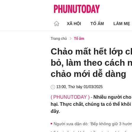
XÃ HỘI
TỔ ẤM
LÀM MẸ
Trang chủ
Tổ ấm
Chảo mất hết lớp 
bỏ, làm theo cách 
chảo mới dễ dàng
13:00, Thứ bảy 01/03/2025
( PHUNUTODAY )
-
Nhiều người cho 
hại. Thực chất, chúng ta có thể kh
đây.
Người xưa dặn dò: 'Bếp không giữ 3 hướn