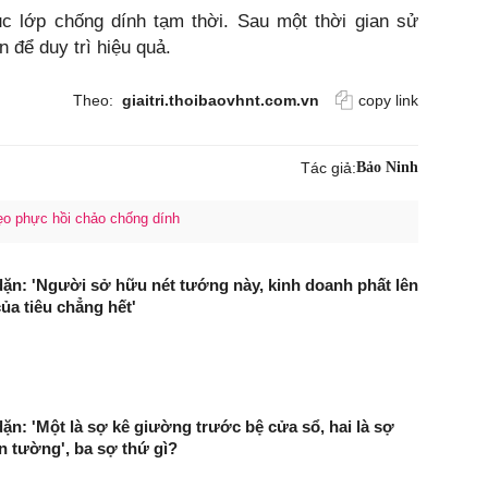
c lớp chống dính tạm thời. Sau một thời gian sử
n để duy trì hiệu quả.
Theo:
giaitri.thoibaovhnt.com.vn
copy link
Tác giả:
Bảo Ninh
o phực hồi chảo chống dính
dặn: 'Người sở hữu nét tướng này, kinh doanh phất lên
ủa tiêu chẳng hết'
dặn: 'Một là sợ kê giường trước bệ cửa sổ, hai là sợ
ên tường', ba sợ thứ gì?