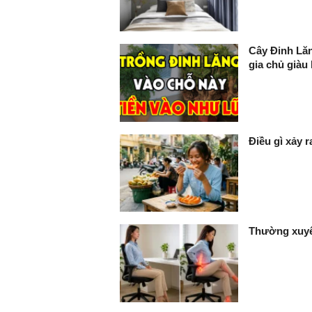
Cây Đinh Lăn
gia chủ giàu 
Điều gì xảy 
Thường xuyê