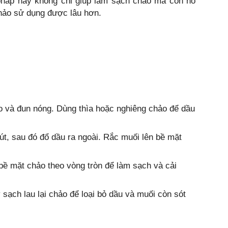
háp này không chỉ giúp làm sạch chảo mà còn hỗ
chảo sử dụng được lâu hơn.
o và đun nóng. Dùng thìa hoặc nghiêng chảo để dầu
út, sau đó đổ dầu ra ngoài. Rắc muối lên bề mặt
bề mặt chảo theo vòng tròn để làm sạch và cải
 sạch lau lại chảo để loại bỏ dầu và muối còn sót