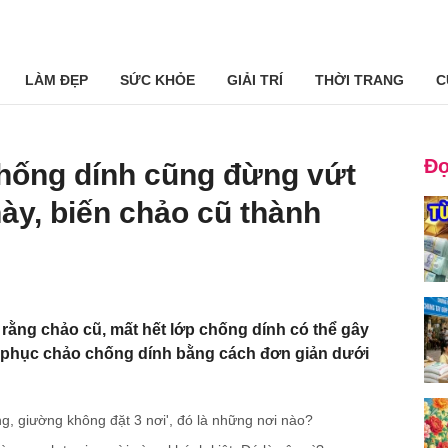
LÀM ĐẸP
SỨC KHỎE
GIẢI TRÍ
THỜI TRANG
C
Đọ
chống dính cũng đừng vứt
này, biến chảo cũ thành
rằng chảo cũ, mất hết lớp chống dính có thể gây
ôi phục chảo chống dính bằng cách đơn giản dưới
g, giường không đặt 3 nơi', đó là những nơi nào?