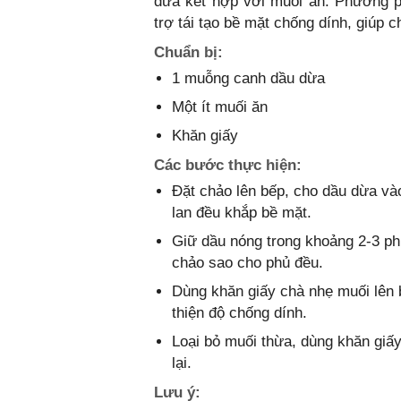
dừa kết hợp với muối ăn. Phương p
trợ tái tạo bề mặt chống dính, giúp 
Chuẩn bị:
1 muỗng canh dầu dừa
Một ít muối ăn
Khăn giấy
Các bước thực hiện:
Đặt chảo lên bếp, cho dầu dừa và
lan đều khắp bề mặt.
Giữ dầu nóng trong khoảng 2-3 ph
chảo sao cho phủ đều.
Dùng khăn giấy chà nhẹ muối lên 
thiện độ chống dính.
Loại bỏ muối thừa, dùng khăn giấy
lại.
Lưu ý: