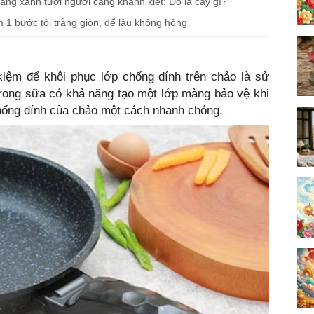
càng xanh tươi người càng khánh kiệt: Đó là cây gì?
1 bước tỏi trắng giòn, để lâu không hỏng
kiệm để khôi phục lớp chống dính trên chảo là sử
rong sữa có khả năng tạo một lớp màng bảo vệ khi
 chống dính của chảo một cách nhanh chóng.