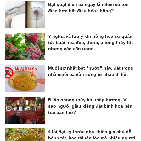
Bật quạt điện cả ngày lẫn đêm có tốn
điện hơn bật điều hòa không?
Ý nghĩa và lưu ý khi trồng hoa sử quân
tử: Loài hoa đẹp, thơm, phong thủy tốt
nhưng cần cẩn trọng
Muỗi sợ nhất bát "nước" này, đặt trong
nhà muỗi cả đàn cũng rủ nhau đi hết
Bí ẩn phong thủy khi thắp hương: Vì
sao người giàu kiêng đặt bình hoa bên
trái bàn thờ?
4 lỗi đại kỵ trước nhà khiến gia chủ dễ
bệnh tật, hao tài tán lộc mà nhiều người