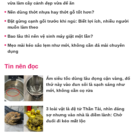
vừa làm cây cảnh đẹp vừa để ăn
Nên dùng thớt nhựa hay thớt gỗ tốt hơn?
Đặt gừng cạnh gối trước khi ngủ: Biết lợi ích, nhiều người
muốn làm theo
Bao lâu thì nên vệ sinh máy giặt một lần?
Mẹo mài kéo sắc lẹm như mới, không cần đá mài chuyên
dụng
Tin nên đọc
Ấm siêu tốc dùng lâu đọng cặn vàng, đổ
thứ này vào đun sôi là sạch sáng như
mới, không cần cọ rửa
3 loài vật là đệ tử Thần Tài, nhìn đáng
sợ nhưng vào nhà là điềm lành: Chớ
đuổi đi kẻo mất lộc