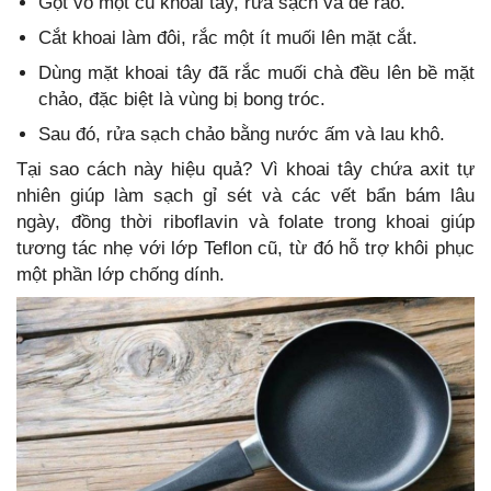
Gọt vỏ một củ khoai tây, rửa sạch và để ráo.
Cắt khoai làm đôi, rắc một ít muối lên mặt cắt.
Dùng mặt khoai tây đã rắc muối chà đều lên bề mặt
chảo, đặc biệt là vùng bị bong tróc.
Sau đó, rửa sạch chảo bằng nước ấm và lau khô.
Tại sao cách này hiệu quả? Vì khoai tây chứa axit tự
nhiên giúp làm sạch gỉ sét và các vết bẩn bám lâu
ngày, đồng thời riboflavin và folate trong khoai giúp
tương tác nhẹ với lớp Teflon cũ, từ đó hỗ trợ khôi phục
một phần lớp chống dính.