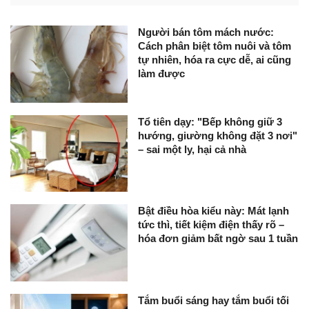
Người bán tôm mách nước:
Cách phân biệt tôm nuôi và tôm
tự nhiên, hóa ra cực dễ, ai cũng
làm được
Tổ tiên dạy: "Bếp không giữ 3
hướng, giường không đặt 3 nơi"
– sai một ly, hại cả nhà
Bật điều hòa kiểu này: Mát lạnh
tức thì, tiết kiệm điện thấy rõ –
hóa đơn giảm bất ngờ sau 1 tuần
Tắm buổi sáng hay tắm buổi tối