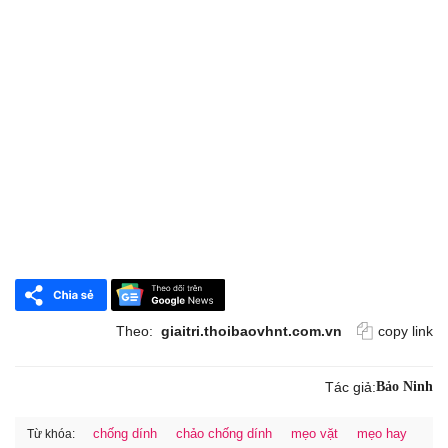
Theo:
giaitri.thoibaovhnt.com.vn
copy link
Tác giả:
Bảo Ninh
chống dính
chảo chống dính
mẹo vặt
mẹo hay
Từ khóa: