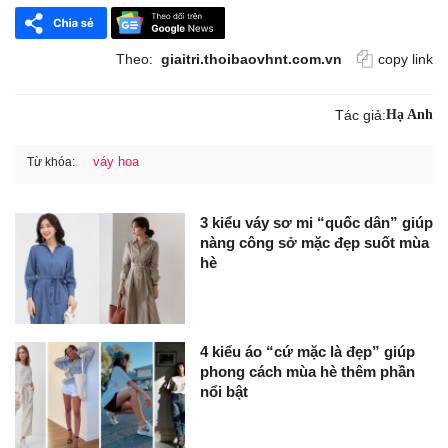
Theo:
giaitri.thoibaovhnt.com.vn
copy link
Tác giả:
Hạ Anh
váy hoa
Từ khóa:
3 kiểu váy sơ mi “quốc dân” giúp
nàng công sở mặc đẹp suốt mùa
hè
4 kiểu áo “cứ mặc là đẹp” giúp
phong cách mùa hè thêm phần
nổi bật