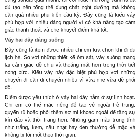
đủ tạo nên tổng thể đúng chất nghỉ dưỡng mà không
cần quá nhiều phụ kiện cầu kỳ. Đây cũng là kiểu váy
phù hợp với nhiều dáng người vì có khả năng tạo cảm
giác thanh thoát và che khuyết điểm khá tốt.
Váy hai dây dáng suông
Đây cũng là item được nhiều chị em lựa chọn khi đi du
lịch hè. So với những thiết kế ôm sát, váy suông mang
lại cảm giác dễ chịu và thoáng mát hơn trong thời tiết
nóng bức. Kiểu váy này đặc biệt phù hợp với những
chuyến đi cần di chuyển nhiều vì vừa nhẹ vừa dễ phối
đồ.
Điểm được yêu thích ở váy hai dây nằm ở sự linh hoạt.
Chị em có thể mặc riêng để tạo vẻ ngoài trẻ trung,
quyến rũ hoặc phối thêm sơ mi khoác ngoài để tăng sự
kín đáo và thời trang hơn. Những gam màu trung tính
như trắng, kem, nâu nhạt hay đen thường dễ mặc và
không bị lỗi mốt theo thời gian.