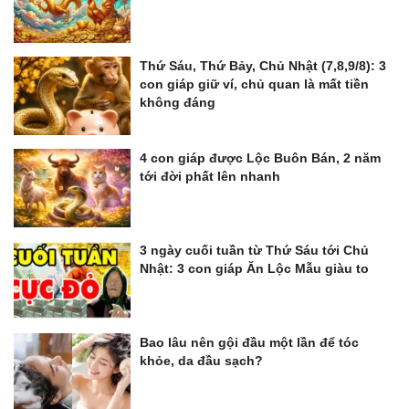
Thứ Sáu, Thứ Bảy, Chủ Nhật (7,8,9/8): 3
con giáp giữ ví, chủ quan là mất tiền
không đáng
4 con giáp được Lộc Buôn Bán, 2 năm
tới đời phất lên nhanh
3 ngày cuối tuần từ Thứ Sáu tới Chủ
Nhật: 3 con giáp Ăn Lộc Mẫu giàu to
Bao lâu nên gội đầu một lần để tóc
khỏe, da đầu sạch?