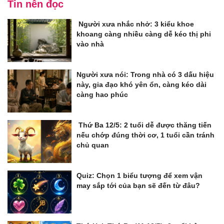
Tin nên đọc
Người xưa nhắc nhở: 3 kiểu khoe
khoang càng nhiều càng dễ kéo thị phi
vào nhà
Người xưa nói: Trong nhà có 3 dấu hiệu
này, gia đạo khó yên ổn, càng kéo dài
càng hao phúc
Thứ Ba 12/5: 2 tuổi dễ được thăng tiến
nếu chớp đúng thời cơ, 1 tuổi cần tránh
chủ quan
Quiz: Chọn 1 biểu tượng để xem vận
may sắp tới của bạn sẽ đến từ đâu?