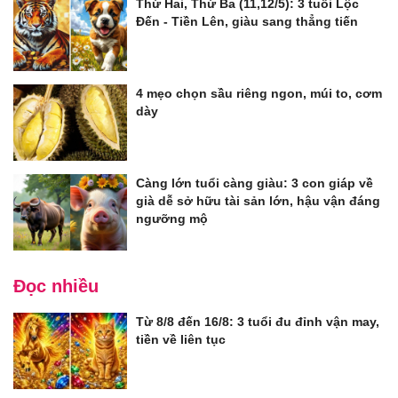
Thứ Hai, Thứ Ba (11,12/5): 3 tuổi Lộc
Đến - Tiền Lên, giàu sang thẳng tiến
4 mẹo chọn sầu riêng ngon, múi to, cơm
dày
Càng lớn tuổi càng giàu: 3 con giáp về
già dễ sở hữu tài sản lớn, hậu vận đáng
ngưỡng mộ
Đọc nhiều
Từ 8/8 đến 16/8: 3 tuổi đu đỉnh vận may,
tiền về liên tục