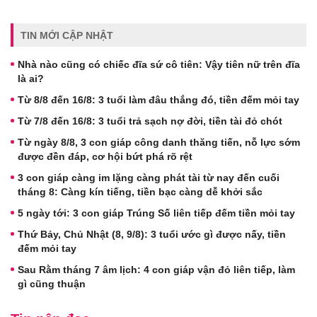
TIN MỚI CẬP NHẬT
Nhà nào cũng có chiếc đĩa sứ cô tiên: Vậy tiên nữ trên đĩa
là ai?
Từ 8/8 đến 16/8: 3 tuổi làm đâu thắng đó, tiền đếm mỏi tay
Từ 7/8 đến 16/8: 3 tuổi trả sạch nợ đời, tiền tài đỏ chót
Từ ngày 8/8, 3 con giáp công danh thăng tiến, nỗ lực sớm
được đền đáp, cơ hội bứt phá rõ rệt
3 con giáp càng im lặng càng phát tài từ nay đến cuối
tháng 8: Càng kín tiếng, tiền bạc càng dễ khởi sắc
5 ngày tới: 3 con giáp Trúng Số liên tiếp đếm tiền mỏi tay
Thứ Bảy, Chủ Nhật (8, 9/8): 3 tuổi ước gì được nấy, tiền
đếm mỏi tay
Sau Rằm tháng 7 âm lịch: 4 con giáp vận đỏ liên tiếp, làm
gì cũng thuận