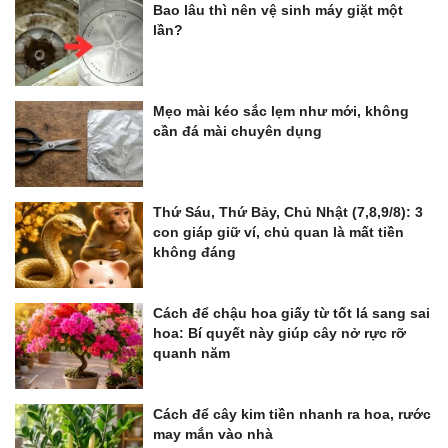
Bao lâu thì nên vệ sinh máy giặt một
lần?
Mẹo mài kéo sắc lẹm như mới, không
cần đá mài chuyên dụng
Thứ Sáu, Thứ Bảy, Chủ Nhật (7,8,9/8): 3
con giáp giữ ví, chủ quan là mất tiền
không đáng
Cách để chậu hoa giấy từ tốt lá sang sai
hoa: Bí quyết này giúp cây nở rực rỡ
quanh năm
Cách để cây kim tiền nhanh ra hoa, rước
may mắn vào nhà