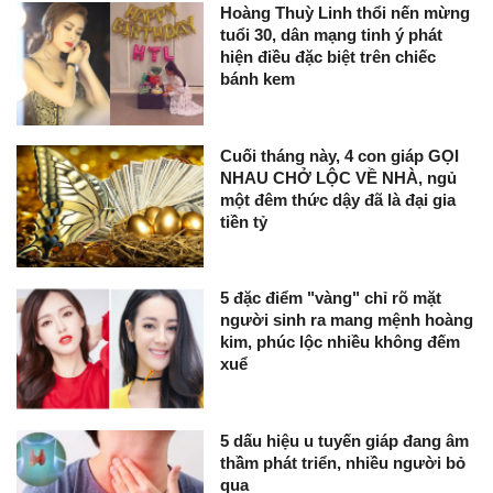
Hoàng Thuỳ Linh thổi nến mừng
tuổi 30, dân mạng tinh ý phát
hiện điều đặc biệt trên chiếc
bánh kem
Cuối tháng này, 4 con giáp GỌI
NHAU CHỞ LỘC VỀ NHÀ, ngủ
một đêm thức dậy đã là đại gia
tiền tỷ
5 đặc điểm "vàng" chỉ rõ mặt
người sinh ra mang mệnh hoàng
kim, phúc lộc nhiều không đếm
xuể
5 dấu hiệu u tuyến giáp đang âm
thầm phát triển, nhiều người bỏ
qua