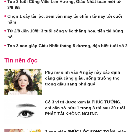
Top 3 tuổi Công Việc Lên Hương, Giàu Nhất tuần mới từ
3/8-9/8
Chọn 1 cây tài lộc, xem vận may tài chính từ nay tới cuối
năm
Từ 2/8 đến 10/8: 3 tuổi công việc thăng hoa, tiền tài bùng
nổ
Top 3 con giáp Giàu Nhất tháng 8 dương, đặc biệt tuổi số 2
Tin nên đọc
Phụ nữ sinh vào 4 ngày này xác định
càng già càng giàu, sống trường thọ
trong giàu sang phú quý
Có 3 vị trí được xem là PHÚC TƯỚNG,
chỉ cần sở hữu 1 trong 3 thì sau 30 tuổi
PHÁT TÀI KHÔNG NGƯNG
3 con giáp PHÚC LỘC SONG TOÀN, giàu