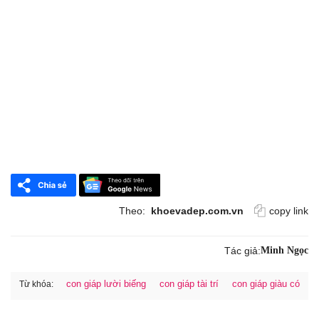
Theo:
khoevadep.com.vn
copy link
Tác giả:
Minh Ngọc
con giáp lười biếng
con giáp tài trí
con giáp giàu có
Từ khóa: