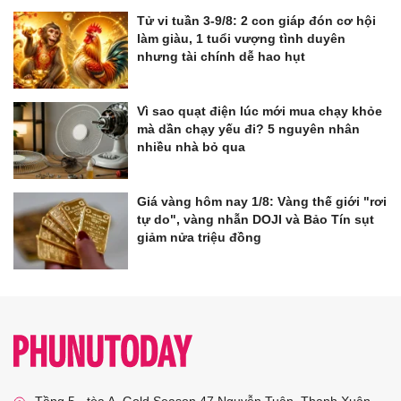
Tử vi tuần 3-9/8: 2 con giáp đón cơ hội
làm giàu, 1 tuổi vượng tình duyên
nhưng tài chính dễ hao hụt
Vì sao quạt điện lúc mới mua chạy khỏe
mà dần chạy yếu đi? 5 nguyên nhân
nhiều nhà bỏ qua
Giá vàng hôm nay 1/8: Vàng thế giới "rơi
tự do", vàng nhẫn DOJI và Bảo Tín sụt
giảm nửa triệu đồng