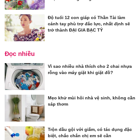
Độ tuổi 12 con giáp có Thần Tài làm
cánh tay phù trợ đắc lực, nhất định sẽ
trở thành ĐẠI GIA BẠC TỶ
Đọc nhiều
Vì sao nhiều nhà thích cho 2 chai nhựa
rỗng vào máy giặt khi giặt đồ?
Mẹo khử mùi hôi nhà vệ sinh, không cần
sáp thơm
Trộn dầu gội với giấm, có tác dụng đặc
biệt, chắc chắn chị em sẽ cần