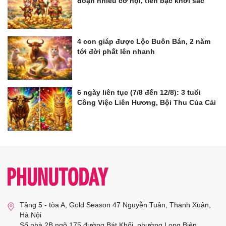
đoạn nhiều cơ hội, tiền bạc khởi sắc
4 con giáp được Lộc Buôn Bán, 2 năm
tới đời phất lên nhanh
6 ngày liên tục (7/8 đến 12/8): 3 tuổi
Công Việc Liên Hương, Bội Thu Của Cải
Tầng 5 - tòa A, Gold Season 47 Nguyễn Tuân, Thanh Xuân,
Hà Nội
Số nhà 2B ngõ 175 đường Bát Khối, phường Long Biên,