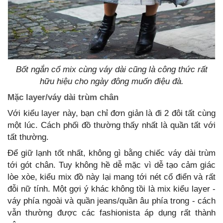
Bốt ngắn cổ mix cùng váy dài cũng là công thức rất
hữu hiệu cho ngày đông muốn điệu đà.
Mặc layer/váy dài trùm chân
Với kiểu layer này, bạn chỉ đơn giản là đi 2 đôi tất cùng
một lúc. Cách phối đồ thường thấy nhất là quần tất với
tất thường.
Để giữ lạnh tốt nhất, không gì bằng chiếc váy dài trùm
tới gót chân. Tuy không hề dễ mặc vì dễ tạo cảm giác
lòe xòe, kiểu mix đồ này lại mang tới nét cổ điển và rất
đỗi nữ tính. Một gợi ý khác không tồi là mix kiểu layer -
váy phía ngoài và quần jeans/quần âu phía trong - cách
vẫn thường được các fashionista áp dụng rất thành