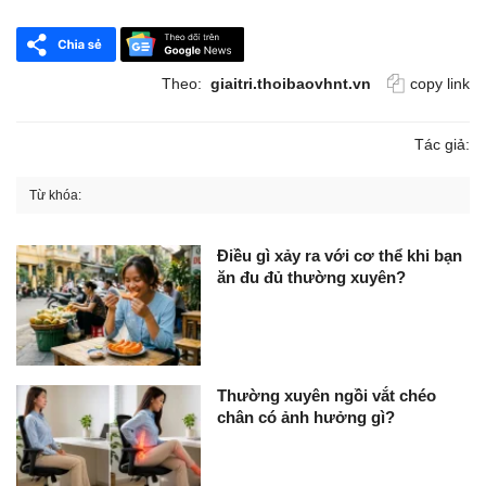
Theo:
giaitri.thoibaovhnt.vn
copy link
Tác giả:
Từ khóa:
Điều gì xảy ra với cơ thể khi bạn
ăn đu đủ thường xuyên?
Thường xuyên ngồi vắt chéo
chân có ảnh hưởng gì?