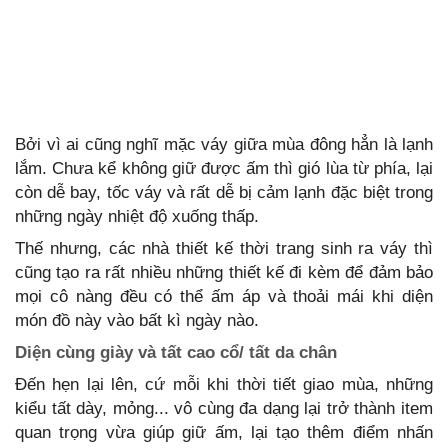
Bởi vì ai cũng nghĩ mặc váy giữa mùa đông hẳn là lạnh
lắm. Chưa kể không giữ được ấm thì gió lùa từ phía, lại
còn dễ bay, tốc váy và rất dễ bị cảm lạnh đặc biệt trong
những ngày nhiệt độ xuống thấp.
Thế nhưng, các nhà thiết kế thời trang sinh ra váy thì
cũng tạo ra rất nhiều những thiết kế đi kèm để đảm bảo
mọi cô nàng đều có thể ấm áp và thoải mái khi diện
món đồ này vào bất kì ngày nào.
Diện cùng giày và tất cao cổ/ tất da chân
Đến hẹn lại lên, cứ mỗi khi thời tiết giao mùa, những
kiểu tất dày, mỏng... vô cùng đa dạng lại trở thành item
quan trọng vừa giúp giữ ấm, lại tạo thêm điểm nhấn