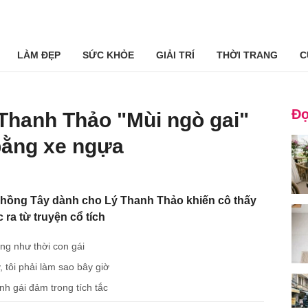
LÀM ĐẸP
SỨC KHỎE
GIẢI TRÍ
THỜI TRANG
C
Đọ
Thanh Thảo "Mùi ngò gai"
 bằng xe ngựa
chồng Tây dành cho Lý Thanh Thảo khiến cô thấy
a từ truyện cổ tích
ng như thời con gái
, tôi phải làm sao bây giờ
nh gái đảm trong tích tắc