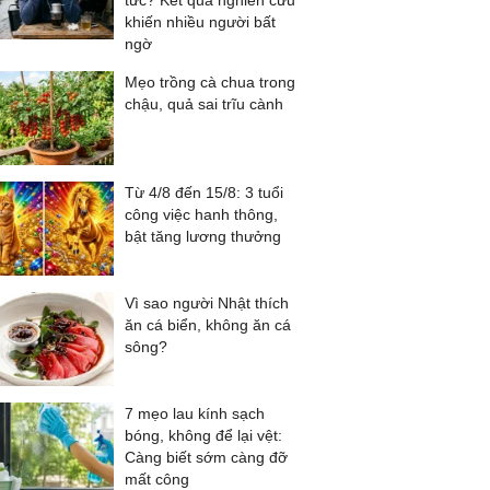
tức? Kết quả nghiên cứu
khiến nhiều người bất
ngờ
Mẹo trồng cà chua trong
chậu, quả sai trĩu cành
Từ 4/8 đến 15/8: 3 tuổi
công việc hanh thông,
bật tăng lương thưởng
Vì sao người Nhật thích
ăn cá biển, không ăn cá
sông?
7 mẹo lau kính sạch
bóng, không để lại vệt:
Càng biết sớm càng đỡ
mất công