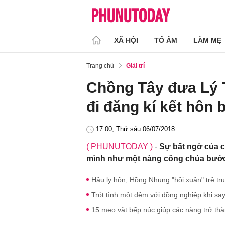
XÃ HỘI
TỔ ẤM
LÀM MẸ
Trang chủ
Giải trí
Chồng Tây đưa Lý 
đi đăng kí kết hôn
17:00, Thứ sáu 06/07/2018
( PHUNUTODAY )
-
Sự bất ngờ của 
mình như một nàng công chúa bước r
Hậu ly hôn, Hồng Nhung "hồi xuân" trẻ tru
Trót tình một đêm với đồng nghiệp khi say
15 mẹo vặt bếp núc giúp các nàng trở thà