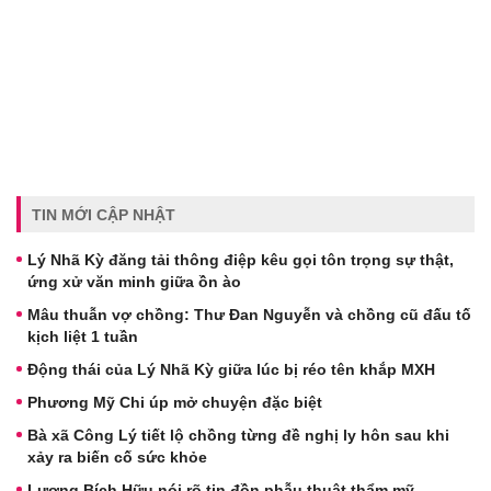
TIN MỚI CẬP NHẬT
Lý Nhã Kỳ đăng tải thông điệp kêu gọi tôn trọng sự thật,
ứng xử văn minh giữa ồn ào
Mâu thuẫn vợ chồng: Thư Đan Nguyễn và chồng cũ đấu tố
kịch liệt 1 tuần
Động thái của Lý Nhã Kỳ giữa lúc bị réo tên khắp MXH
Phương Mỹ Chi úp mở chuyện đặc biệt
Bà xã Công Lý tiết lộ chồng từng đề nghị ly hôn sau khi
xảy ra biến cố sức khỏe
Lương Bích Hữu nói rõ tin đồn phẫu thuật thẩm mỹ