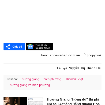
Theo:
khoevadep.com.vn
copy link
Tác giả:
Nguyễn Thị Thanh Hải
hương giang
bích phương
showbiz Việt
Từ khóa:
hương giang và bích phương
Hương Giang "hứng đủ" thị phi
chỉ sau 4 tháng đăng quang Hoa