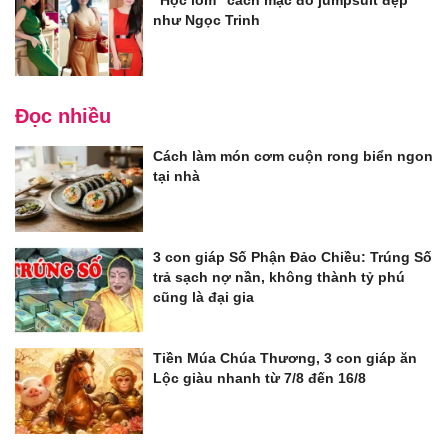
"Học lỏm" cách mặc đồ jumpsuit đẹp
như Ngọc Trinh
Đọc nhiều
Cách làm món cơm cuộn rong biển ngon
tại nhà
3 con giáp Số Phận Đảo Chiều: Trúng Số
trả sạch nợ nần, không thành tỷ phú
cũng là đại gia
Tiền Múa Chúa Thương, 3 con giáp ăn
Lộc giàu nhanh từ 7/8 đến 16/8