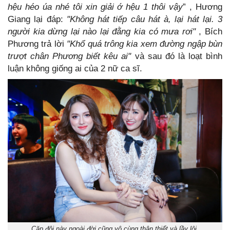
hệu héo úa nhé tôi xin giải ớ hệu 1 thôi vậy
” , Hương
Giang lại đáp:
"Không hát tiếp câu hát à, lại hát lại. 3
người kia dừng lại nào lại đằng kia có mưa rơi"
, Bích
Phương trả lời
"Khổ quá trông kia xem đường ngập bùn
trượt chân Phương biết kêu ai"
và sau đó là loạt bình
luận không giống ai của 2 nữ ca sĩ.
Cặp đôi này ngoài đời cũng vô cùng thân thiết và lầy lội.