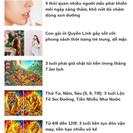
4 thói quen nhiều người mắc phải khiến
môi ngày càng thâm, khô nứt dù chăm
dùng son dưỡng
Con gái út Quyền Linh gây sốt với
phong cách thời trang trẻ trung, dễ mặc
3 tuổi phải giữ chặt túi tiền trong tháng
7 âm lịch
Thứ Tư, Năm, Sáu (5, 6, 7/8): 3 tuổi Lộc
Tổ Soi Đường, Tiền Nhiều Như Nước
Từ 6/8 đến 12/8: 3 tuổi liên tục đón vận
may, tiền bạc nhiều vô kể