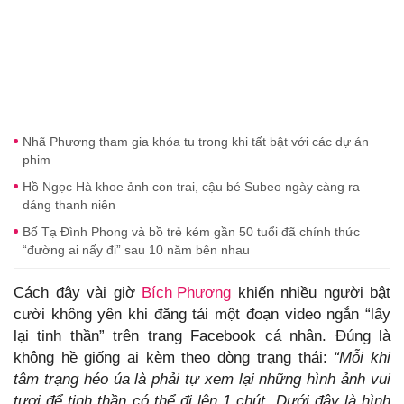
Nhã Phương tham gia khóa tu trong khi tất bật với các dự án
phim
Hồ Ngọc Hà khoe ảnh con trai, cậu bé Subeo ngày càng ra
dáng thanh niên
Bố Tạ Đình Phong và bồ trẻ kém gần 50 tuổi đã chính thức
“đường ai nấy đi” sau 10 năm bên nhau
Cách đây vài giờ
Bích Phương
khiến nhiều người bật
cười không yên khi đăng tải một đoạn video ngắn “lấy
lại tinh thần” trên trang Facebook cá nhân. Đúng là
không hề giống ai kèm theo dòng trạng thái:
“Mỗi khi
tâm trạng héo úa là phải tự xem lại những hình ảnh vui
tươi để tinh thần có thể đi lên 1 chút. Dưới đây là hình