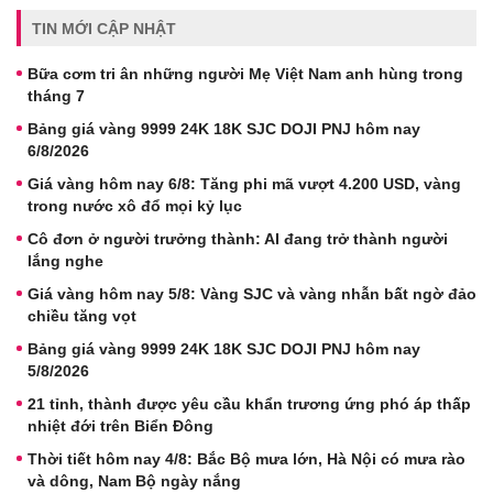
TIN MỚI CẬP NHẬT
Bữa cơm tri ân những người Mẹ Việt Nam anh hùng trong
tháng 7
Bảng giá vàng 9999 24K 18K SJC DOJI PNJ hôm nay
6/8/2026
Giá vàng hôm nay 6/8: Tăng phi mã vượt 4.200 USD, vàng
trong nước xô đổ mọi kỷ lục
Cô đơn ở người trưởng thành: AI đang trở thành người
lắng nghe
Giá vàng hôm nay 5/8: Vàng SJC và vàng nhẫn bất ngờ đảo
chiều tăng vọt
Bảng giá vàng 9999 24K 18K SJC DOJI PNJ hôm nay
5/8/2026
21 tỉnh, thành được yêu cầu khẩn trương ứng phó áp thấp
nhiệt đới trên Biển Đông
Thời tiết hôm nay 4/8: Bắc Bộ mưa lớn, Hà Nội có mưa rào
và dông, Nam Bộ ngày nắng