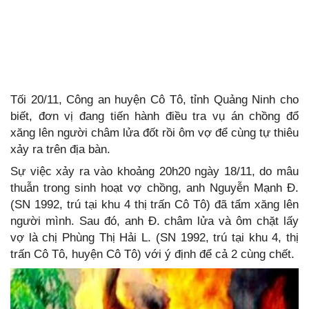
Tối 20/11, Công an huyện Cô Tô, tỉnh Quảng Ninh cho
biết, đơn vị đang tiến hành điều tra vụ án chồng đổ
xăng lên người châm lửa đốt rồi ôm vợ để cùng tự thiêu
xảy ra trên địa bàn.
Sự việc xảy ra vào khoảng 20h20 ngày 18/11, do mâu
thuẫn trong sinh hoạt vợ chồng, anh Nguyễn Mạnh Đ.
(SN 1992, trú tại khu 4 thị trấn Cô Tô) đã tẩm xăng lên
người mình. Sau đó, anh Đ. châm lửa và ôm chặt lấy
vợ là chị Phùng Thị Hải L. (SN 1992, trú tại khu 4, thị
trấn Cô Tô, huyện Cô Tô) với ý định để cả 2 cùng chết.