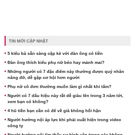
TIN MỚI CẬP NHẬT
5 kiểu bà sẵn sàng cặp kè với đàn ông có tiền
Đàn ông thích kiểu phụ nữ béo hay mảnh mai?
Những người có 7 đặc điểm này thường được quý nhân
nâng đỡ, dễ gặp cơ hội hơn người
Phụ nữ cô đơn thường muốn làm gì nhất khi tắm?
Người có 7 dấu hiệu này rất dễ giàu lên trong 3 năm tới,
xem bạn có không?
4 hũ tiền bạn cần có để về già không hối hận
Người hướng nội áp lực khi phải xuất hiện trong video
công ty
Người hướng nội tìm thấy sự bình yên trong các không