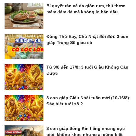
Bí quyết rán cá da giòn rụm, thịt thơm
mềm đậm đà mà không lo bắn dầu
Đúng Thứ Bảy, Chủ Nhật đổi đời: 3 con
giáp Trúng Số giàu có
Từ 9/8 đến 17/8: 3 tuổi Giàu Không Cản
Được
3 con giáp Giàu Nhất tuần mới (10-16/8):
Đặc biệt tuổi số 2
3 con giáp Sống Kín tiếng nhưng cực
giỏi, không khoe nhưng ai cũng biết