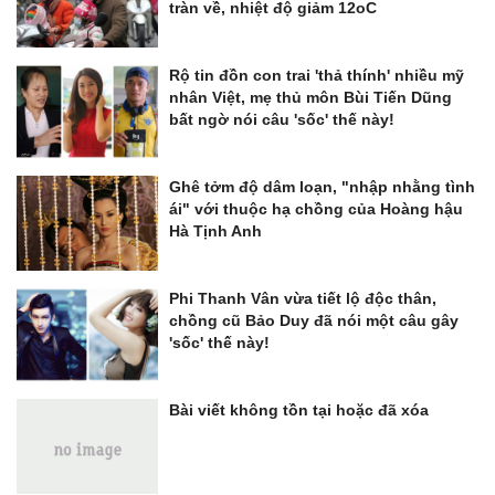
tràn về, nhiệt độ giảm 12oC
Rộ tin đồn con trai 'thả thính' nhiều mỹ
nhân Việt, mẹ thủ môn Bùi Tiến Dũng
bất ngờ nói câu 'sốc' thế này!
Ghê tởm độ dâm loạn, "nhập nhằng tình
ái" với thuộc hạ chồng của Hoàng hậu
Hà Tịnh Anh
Phi Thanh Vân vừa tiết lộ độc thân,
chồng cũ Bảo Duy đã nói một câu gây
'sốc' thế này!
Bài viết không tồn tại hoặc đã xóa