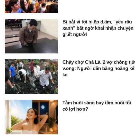
Bị bắt vì tội hi.ếp d.âm, "yêu râu
xanh" bất ngờ khai nhận chuyện
gi.ết người
Cháy chợ Chà Là, 2 vợ chồng t.ử
v.ong: Người dân bàng hoàng kể
lại
Tắm buổi sáng hay tắm buổi tối
có lợi hơn?