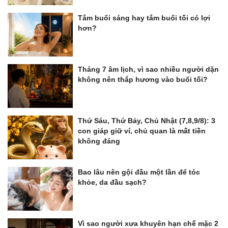
Tắm buổi sáng hay tắm buổi tối có lợi
hơn?
Tháng 7 âm lịch, vì sao nhiều người dặn
không nên thắp hương vào buổi tối?
Thứ Sáu, Thứ Bảy, Chủ Nhật (7,8,9/8): 3
con giáp giữ ví, chủ quan là mất tiền
không đáng
Bao lâu nên gội đầu một lần để tóc
khỏe, da đầu sạch?
Vì sao người xưa khuyên hạn chế mặc 2