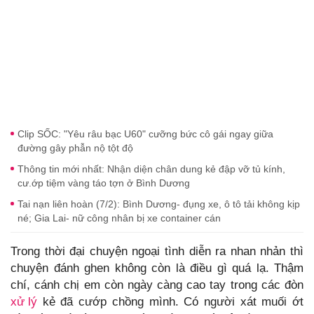
Clip SỐC: "Yêu râu bạc U60" cưỡng bức cô gái ngay giữa
đường gây phẫn nộ tột độ
Thông tin mới nhất: Nhận diện chân dung kẻ đập vỡ tủ kính,
cư.ớp tiệm vàng táo tợn ở Bình Dương
Tai nạn liên hoàn (7/2): Bình Dương- đụng xe, ô tô tải không kịp
né; Gia Lai- nữ công nhân bị xe container cán
Trong thời đại chuyện ngoại tình diễn ra nhan nhản thì
chuyện đánh ghen không còn là điều gì quá lạ. Thậm
chí, cánh chị em còn ngày càng cao tay trong các đòn
xử lý
kẻ đã cướp chồng mình. Có người xát muối ớt