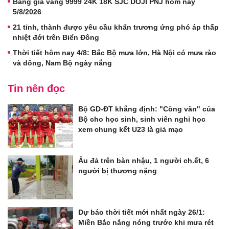
Bảng giá vàng 9999 24K 18K SJC DOJI PNJ hôm nay
5/8/2026
21 tỉnh, thành được yêu cầu khẩn trương ứng phó áp thấp
nhiệt đới trên Biển Đông
Thời tiết hôm nay 4/8: Bắc Bộ mưa lớn, Hà Nội có mưa rào
và dông, Nam Bộ ngày nắng
Tin nên đọc
Bộ GD-ĐT khẳng định: "Công văn" của
Bộ cho học sinh, sinh viên nghỉ học
xem chung kết U23 là giả mạo
Ẩu đả trên bàn nhậu, 1 người ch.ết, 6
người bị thương nặng
Dự báo thời tiết mới nhất ngày 26/1:
Miền Bắc nắng nóng trước khi mưa rét