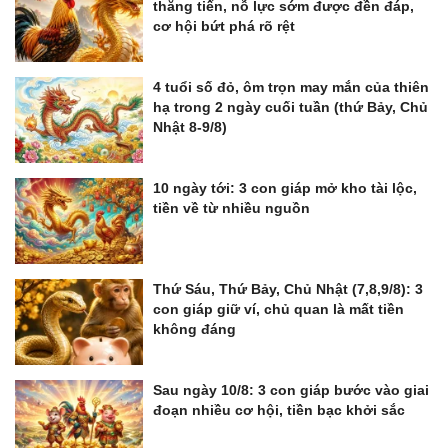
thăng tiến, nỗ lực sớm được đền đáp,
cơ hội bứt phá rõ rệt
4 tuổi số đỏ, ôm trọn may mắn của thiên
hạ trong 2 ngày cuối tuần (thứ Bảy, Chủ
Nhật 8-9/8)
10 ngày tới: 3 con giáp mở kho tài lộc,
tiền về từ nhiều nguồn
Thứ Sáu, Thứ Bảy, Chủ Nhật (7,8,9/8): 3
con giáp giữ ví, chủ quan là mất tiền
không đáng
Sau ngày 10/8: 3 con giáp bước vào giai
đoạn nhiều cơ hội, tiền bạc khởi sắc