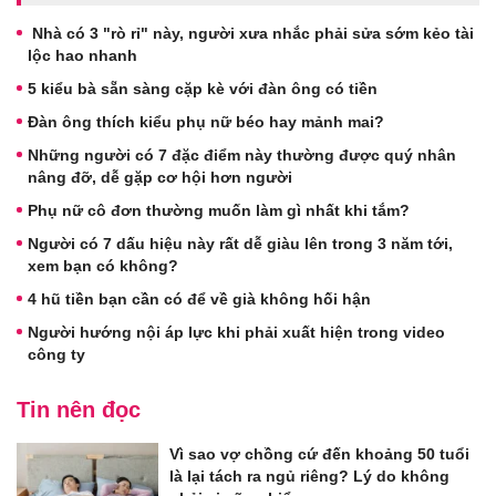
Nhà có 3 "rò rỉ" này, người xưa nhắc phải sửa sớm kẻo tài
lộc hao nhanh
5 kiểu bà sẵn sàng cặp kè với đàn ông có tiền
Đàn ông thích kiểu phụ nữ béo hay mảnh mai?
Những người có 7 đặc điểm này thường được quý nhân
nâng đỡ, dễ gặp cơ hội hơn người
Phụ nữ cô đơn thường muốn làm gì nhất khi tắm?
Người có 7 dấu hiệu này rất dễ giàu lên trong 3 năm tới,
xem bạn có không?
4 hũ tiền bạn cần có để về già không hối hận
Người hướng nội áp lực khi phải xuất hiện trong video
công ty
Tin nên đọc
Vì sao vợ chồng cứ đến khoảng 50 tuổi
là lại tách ra ngủ riêng? Lý do không