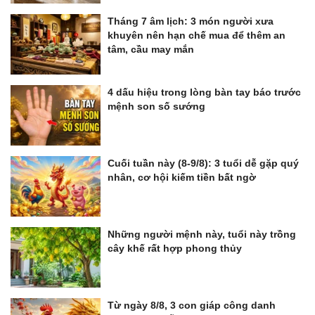
Tháng 7 âm lịch: 3 món người xưa
khuyên nên hạn chế mua để thêm an
tâm, cầu may mắn
4 dấu hiệu trong lòng bàn tay báo trước
mệnh son số sướng
Cuối tuần này (8-9/8): 3 tuổi dễ gặp quý
nhân, cơ hội kiếm tiền bất ngờ
Những người mệnh này, tuổi này trồng
cây khế rất hợp phong thủy
Từ ngày 8/8, 3 con giáp công danh