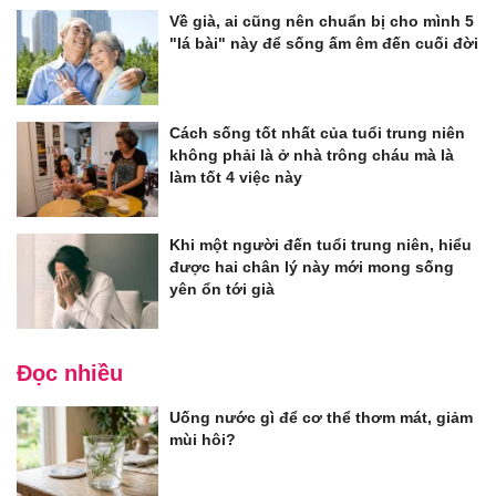
Về già, ai cũng nên chuẩn bị cho mình 5
"lá bài" này để sống ấm êm đến cuối đời
Cách sống tốt nhất của tuổi trung niên
không phải là ở nhà trông cháu mà là
làm tốt 4 việc này
Khi một người đến tuổi trung niên, hiểu
được hai chân lý này mới mong sống
yên ổn tới già
Đọc nhiều
Uống nước gì để cơ thể thơm mát, giảm
mùi hôi?