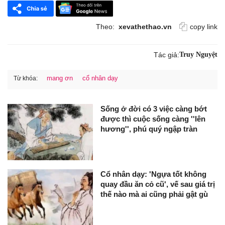
Theo:
xevathethao.vn
copy link
Tác giả:
Truy Nguyệt
mang ơn
cổ nhân dạy
Từ khóa:
Sống ở đời có 3 việc càng bớt
được thì cuộc sống càng ''lên
hương'', phú quý ngập tràn
Cổ nhân dạy: 'Ngựa tốt không
quay đầu ăn cỏ cũ', vế sau giá trị
thế nào mà ai cũng phải gật gù