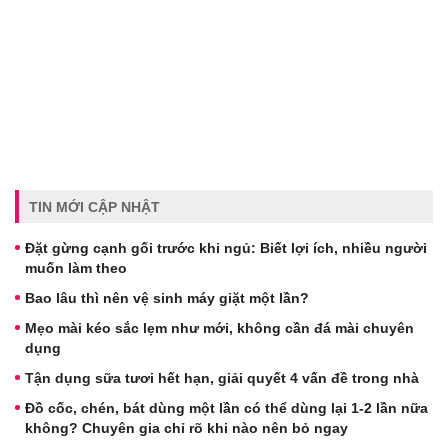
TIN MỚI CẬP NHẬT
Đặt gừng cạnh gối trước khi ngủ: Biết lợi ích, nhiều người
muốn làm theo
Bao lâu thì nên vệ sinh máy giặt một lần?
Mẹo mài kéo sắc lẹm như mới, không cần đá mài chuyên
dụng
Tận dụng sữa tươi hết hạn, giải quyết 4 vấn đề trong nhà
Đồ cốc, chén, bát dùng một lần có thể dùng lại 1-2 lần nữa
không? Chuyên gia chỉ rõ khi nào nên bỏ ngay