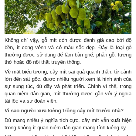
Không chỉ vậy, gỗ mít còn được đánh giá cao bởi độ
bền, ít cong vênh và có màu sắc đẹp. Đây là loại gỗ
thường được sử dụng để làm bàn ghế, phản gỗ, tượng
thờ hoặc đồ nội thất truyền thống.
Về mặt biểu tượng, cây mít sai quả quanh thân, từ cành
lớn đến sát gốc, được nhiều người xem là hình ảnh của
sự sung túc, đủ đầy và phát triển. Chính vì thế, trong
quan niệm dân gian, mít thường được gắn với ý nghĩa
tài lộc và sự đoàn viên.
Vì sao người xưa kiêng trồng cây mít trước nhà?
Dù mang nhiều ý nghĩa tích cực, cây mít vẫn xuất hiện
trong không ít quan niệm dân gian mang tính kiêng kỵ.