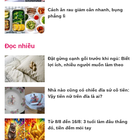
Cách ăn rau giảm cân nhanh, bụng
phẳng lì
Đọc nhiều
Đặt gừng cạnh gối trước khi ngủ: Biết
lợi ích, nhiều người muốn làm theo
Nhà nào cũng có chiếc đĩa sứ cô tiên:
Vậy tiên nữ trên đĩa là ai?
Từ 8/8 đến 16/8: 3 tuổi làm đâu thắng
đó, tiền đếm mỏi tay