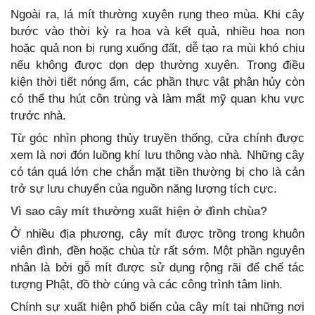
Ngoài ra, lá mít thường xuyên rụng theo mùa. Khi cây
bước vào thời kỳ ra hoa và kết quả, nhiều hoa non
hoặc quả non bị rụng xuống đất, dễ tạo ra mùi khó chịu
nếu không được dọn dẹp thường xuyên. Trong điều
kiện thời tiết nóng ẩm, các phần thực vật phân hủy còn
có thể thu hút côn trùng và làm mất mỹ quan khu vực
trước nhà.
Từ góc nhìn phong thủy truyền thống, cửa chính được
xem là nơi đón luồng khí lưu thông vào nhà. Những cây
có tán quá lớn che chắn mặt tiền thường bị cho là cản
trở sự lưu chuyển của nguồn năng lượng tích cực.
Vì sao cây mít thường xuất hiện ở đình chùa?
Ở nhiều địa phương, cây mít được trồng trong khuôn
viên đình, đền hoặc chùa từ rất sớm. Một phần nguyên
nhân là bởi gỗ mít được sử dụng rộng rãi để chế tác
tượng Phật, đồ thờ cúng và các công trình tâm linh.
Chính sự xuất hiện phổ biến của cây mít tại những nơi