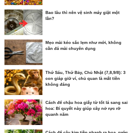
Bao lâu thì nên vệ sinh máy giặt một
lần?
Mẹo mài kéo sắc lẹm như mới, không
cần đá mài chuyên dụng
Thứ Sáu, Thứ Bảy, Chủ Nhật (7,8,9/8): 3
con giáp giữ ví, chủ quan là mất tiền
không đáng
Cách để chậu hoa giấy từ tốt lá sang sai
hoa: Bí quyết này giúp cây nở rực rỡ
quanh năm
Cách để cây kim tiền nhanh ra hoa, rước