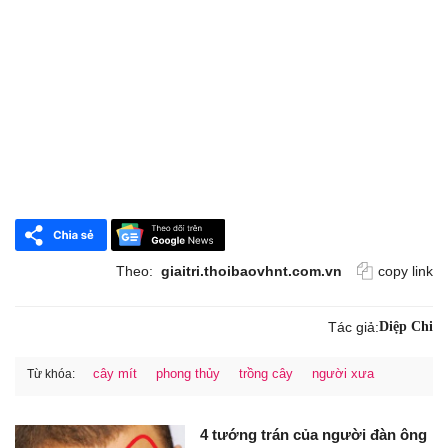
Theo:
giaitri.thoibaovhnt.com.vn
copy link
Tác giả:
Diệp Chi
cây mít
phong thủy
trồng cây
người xưa
Từ khóa:
4 tướng trán của người đàn ông