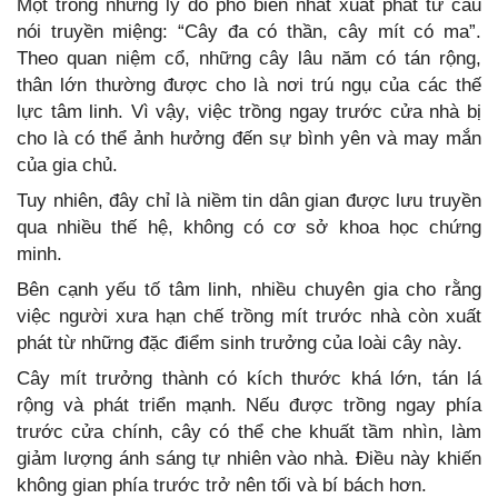
Một trong những lý do phổ biến nhất xuất phát từ câu
nói truyền miệng: “Cây đa có thần, cây mít có ma”.
Theo quan niệm cổ, những cây lâu năm có tán rộng,
thân lớn thường được cho là nơi trú ngụ của các thế
lực tâm linh. Vì vậy, việc trồng ngay trước cửa nhà bị
cho là có thể ảnh hưởng đến sự bình yên và may mắn
của gia chủ.
Tuy nhiên, đây chỉ là niềm tin dân gian được lưu truyền
qua nhiều thế hệ, không có cơ sở khoa học chứng
minh.
Bên cạnh yếu tố tâm linh, nhiều chuyên gia cho rằng
việc người xưa hạn chế trồng mít trước nhà còn xuất
phát từ những đặc điểm sinh trưởng của loài cây này.
Cây mít trưởng thành có kích thước khá lớn, tán lá
rộng và phát triển mạnh. Nếu được trồng ngay phía
trước cửa chính, cây có thể che khuất tầm nhìn, làm
giảm lượng ánh sáng tự nhiên vào nhà. Điều này khiến
không gian phía trước trở nên tối và bí bách hơn.