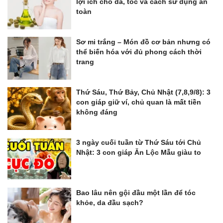
lợi ích cho da, tóc và cách sử dụng an
toàn
Sơ mi trắng – Món đồ cơ bản nhưng có
thể biến hóa với đủ phong cách thời
trang
Thứ Sáu, Thứ Bảy, Chủ Nhật (7,8,9/8): 3
con giáp giữ ví, chủ quan là mất tiền
không đáng
3 ngày cuối tuần từ Thứ Sáu tới Chủ
Nhật: 3 con giáp Ăn Lộc Mẫu giàu to
Bao lâu nên gội đầu một lần để tóc
khỏe, da đầu sạch?