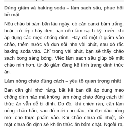
Dùng giấm và baking soda – làm sạch sâu, phục hồi
bề mặt
Nếu chảo bị bám bẩn lâu ngày, có cặn canxi bám trắng,
hoặc có lớp cháy đen, bạn nên làm sạch kỹ trước khi
áp dụng các mẹo chống dính. Hãy đổ một ít giấm vào
chảo, thêm nước và đun sôi nhẹ vài phút, sau đó rắc
baking soda vào. Chỉ trong vài phút, bạn sẽ thấy chảo
sạch bong sáng bóng. Việc làm sạch sâu giúp bề mặt
chảo mịn hơn, từ đó giảm đáng kể tình trạng dính thức
ăn.
Làm nóng chảo đúng cách – yếu tố quan trọng nhất
Bạn cần ghi nhớ rằng, bất kể bạn đã áp dụng mẹo
chống dính nào mà không làm nóng chảo đúng cách thì
thức ăn vẫn dễ bị dính. Do đó, khi chiên rán, cần làm
nóng chảo hẳn, sau đó mới cho dầu, rồi đợi dầu nóng
mới cho thực phẩm vào. Khi chảo chưa đủ nhiệt, bề
mặt chưa ổn định sẽ khiến thức ăn bám chặt. Ngoài ra,