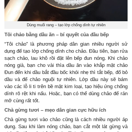
Dùng muối rang – tạo lớp chống dính tự nhiên
Tôi chảo bằng dầu ăn – bí quyết của đầu bếp
“Tôi chảo” là phương pháp dân gian nhiều người sử
dụng để tạo lớp chống dính cho chảo. Đầu tiên, bạn rửa
sạch chảo, lau khô rồi đặt lên bếp đun nóng. Khi chảo
nóng già, bạn cho vài thìa dầu ăn vào khắp mặt chảo
Đun đến khi dầu bắt đầu bốc khói nhẹ thì tắt bếp, đổ bỏ
dầu và để chảo nguội tự nhiên. Lớp dầu này sẽ bám
vào các lỗ li ti trên bề mặt kim loại, tạo hiệu ứng chống
dính rõ rệt khi nấu. Hoặc, bạn có thể dùng chảo để rán
mỡ cùng rất tốt.
Chà gừng tươi – mẹo dân gian cực hữu ích
Chà gừng tươi vào chảo cũng là cách nhiều người áp
dụng. Sau khi làm nóng chảo, bạn cắt một lát gừng và