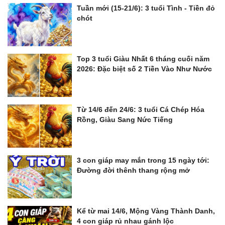
Tuần mới (15-21/6): 3 tuổi Tình - Tiền đỏ
chót
Top 3 tuổi Giàu Nhất 6 tháng cuối năm
2026: Đặc biệt số 2 Tiền Vào Như Nước
Từ 14/6 đến 24/6: 3 tuổi Cá Chép Hóa
Rồng, Giàu Sang Nức Tiếng
3 con giáp may mắn trong 15 ngày tới:
Đường đời thênh thang rộng mở
Kể từ mai 14/6, Mộng Vàng Thành Danh,
4 con giáp rủ nhau gánh lộc