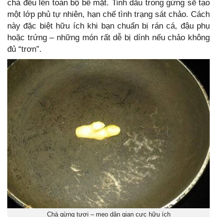
chà đều lên toàn bộ bề mặt. Tinh dầu trong gừng sẽ tạo
một lớp phủ tự nhiên, hạn chế tình trạng sát chảo. Cách
này đặc biệt hữu ích khi bạn chuẩn bị rán cá, đậu phụ
hoặc trứng – những món rất dễ bị dính nếu chảo không
đủ “trơn”.
Chà gừng tươi – mẹo dân gian cực hữu ích