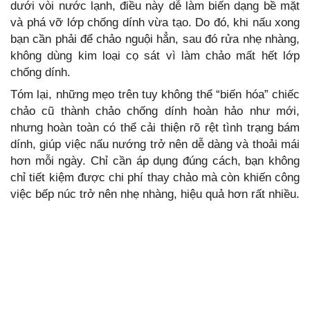
dưới vòi nước lạnh, điều này dễ làm biến dạng bề mặt
và phá vỡ lớp chống dính vừa tạo. Do đó, khi nấu xong
bạn cần phải để chảo nguội hẳn, sau đó rửa nhẹ nhàng,
không dùng kim loại cọ sát vì làm chảo mất hết lớp
chống dính.
Tóm lại, những mẹo trên tuy không thể “biến hóa” chiếc
chảo cũ thành chảo chống dính hoàn hảo như mới,
nhưng hoàn toàn có thể cải thiện rõ rệt tình trạng bám
dính, giúp việc nấu nướng trở nên dễ dàng và thoải mái
hơn mỗi ngày. Chỉ cần áp dụng đúng cách, bạn không
chỉ tiết kiệm được chi phí thay chảo mà còn khiến công
việc bếp núc trở nên nhẹ nhàng, hiệu quả hơn rất nhiều.