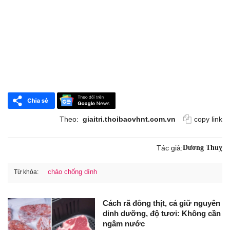
Theo:
giaitri.thoibaovhnt.com.vn
copy link
Tác giả:
Dương Thuỵ
chảo chống dính
Từ khóa:
Cách rã đông thịt, cá giữ nguyên
dinh dưỡng, độ tươi: Không cần
ngâm nước