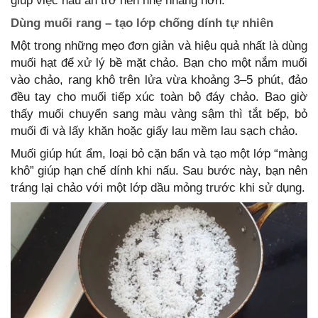
giúp việc nấu ăn trở nên nhẹ nhàng hơn.
Dùng muối rang – tạo lớp chống dính tự nhiên
Một trong những mẹo đơn giản và hiệu quả nhất là dùng
muối hạt để xử lý bề mặt chảo. Bạn cho một nắm muối
vào chảo, rang khô trên lửa vừa khoảng 3–5 phút, đảo
đều tay cho muối tiếp xúc toàn bộ đáy chảo. Bao giờ
thấy muối chuyển sang màu vàng sậm thì tắt bếp, bỏ
muối đi và lấy khăn hoặc giấy lau mềm lau sạch chảo.
Muối giúp hút ẩm, loại bỏ cặn bẩn và tạo một lớp “màng
khô” giúp hạn chế dính khi nấu. Sau bước này, bạn nên
tráng lại chảo với một lớp dầu mỏng trước khi sử dụng.