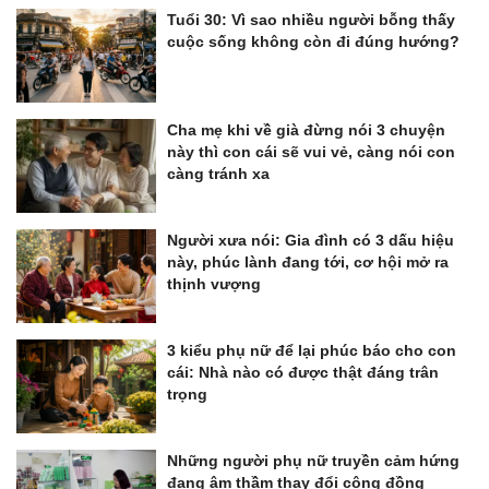
Tuổi 30: Vì sao nhiều người bỗng thấy
cuộc sống không còn đi đúng hướng?
Cha mẹ khi về già đừng nói 3 chuyện
này thì con cái sẽ vui vẻ, càng nói con
càng tránh xa
Người xưa nói: Gia đình có 3 dấu hiệu
này, phúc lành đang tới, cơ hội mở ra
thịnh vượng
3 kiểu phụ nữ để lại phúc báo cho con
cái: Nhà nào có được thật đáng trân
trọng
Những người phụ nữ truyền cảm hứng
đang âm thầm thay đổi cộng đồng