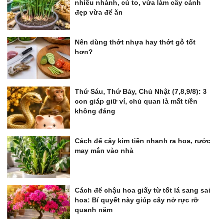
nhiều nhánh, củ to, vừa làm cây cảnh
đẹp vừa để ăn
Nên dùng thớt nhựa hay thớt gỗ tốt
hơn?
Thứ Sáu, Thứ Bảy, Chủ Nhật (7,8,9/8): 3
con giáp giữ ví, chủ quan là mất tiền
không đáng
Cách để cây kim tiền nhanh ra hoa, rước
may mắn vào nhà
Cách để chậu hoa giấy từ tốt lá sang sai
hoa: Bí quyết này giúp cây nở rực rỡ
quanh năm