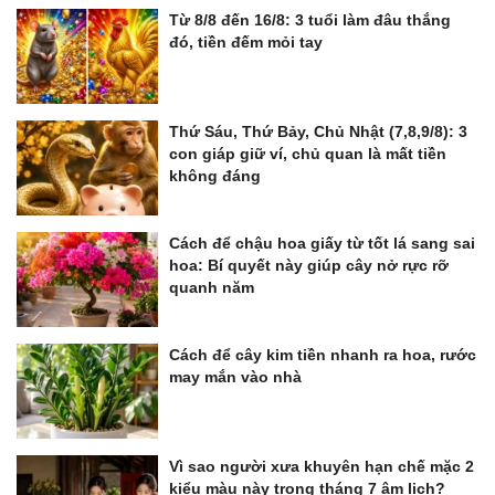
Từ 8/8 đến 16/8: 3 tuổi làm đâu thắng
đó, tiền đếm mỏi tay
Thứ Sáu, Thứ Bảy, Chủ Nhật (7,8,9/8): 3
con giáp giữ ví, chủ quan là mất tiền
không đáng
Cách để chậu hoa giấy từ tốt lá sang sai
hoa: Bí quyết này giúp cây nở rực rỡ
quanh năm
Cách để cây kim tiền nhanh ra hoa, rước
may mắn vào nhà
Vì sao người xưa khuyên hạn chế mặc 2
kiểu màu này trong tháng 7 âm lịch?