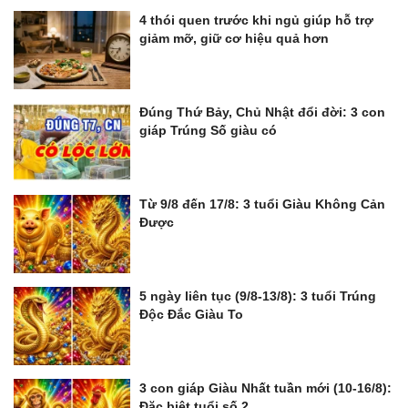
4 thói quen trước khi ngủ giúp hỗ trợ
giảm mỡ, giữ cơ hiệu quả hơn
Đúng Thứ Bảy, Chủ Nhật đổi đời: 3 con
giáp Trúng Số giàu có
Từ 9/8 đến 17/8: 3 tuổi Giàu Không Cản
Được
5 ngày liên tục (9/8-13/8): 3 tuổi Trúng
Độc Đắc Giàu To
3 con giáp Giàu Nhất tuần mới (10-16/8):
Đặc biệt tuổi số 2