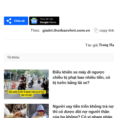
Theo:
giaitri.thoibaovhnt.com.vn
copy link
Tác giả:
Trang Hạ
Từ khóa:
Điều khiển xe máy đi ngược
chiều bị phạt bao nhiêu tiền, có
bị tước bằng lái xe?
Người vay tiền trốn không trả nợ
thì có được đòi nợ người thân
của họ không? Có vi phạm pháp