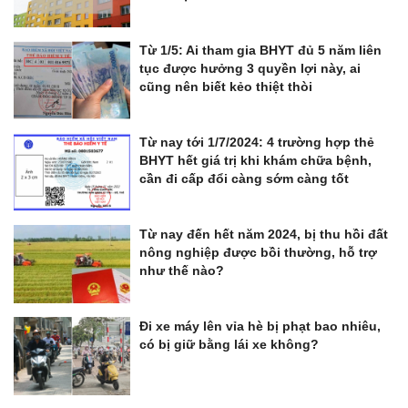
Từ 1/5: Ai tham gia BHYT đủ 5 năm liên
tục được hưởng 3 quyền lợi này, ai
cũng nên biết kẻo thiệt thòi
Từ nay tới 1/7/2024: 4 trường hợp thẻ
BHYT hết giá trị khi khám chữa bệnh,
cần đi cấp đổi càng sớm càng tốt
Từ nay đến hết năm 2024, bị thu hồi đất
nông nghiệp được bồi thường, hỗ trợ
như thế nào?
Đi xe máy lên vỉa hè bị phạt bao nhiêu,
có bị giữ bằng lái xe không?