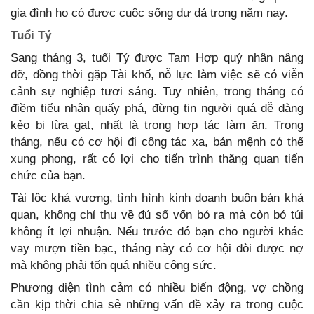
gia đình họ có được cuộc sống dư dả trong năm nay.
Tuổi Tý
Sang tháng 3, tuổi Tý được Tam Hợp quý nhân nâng
đỡ, đồng thời gặp Tài khố, nỗ lực làm việc sẽ có viễn
cảnh sự nghiệp tươi sáng. Tuy nhiên, trong tháng có
điềm tiểu nhân quấy phá, đừng tin người quá dễ dàng
kẻo bị lừa gạt, nhất là trong hợp tác làm ăn. Trong
tháng, nếu có cơ hội đi công tác xa, bản mệnh có thể
xung phong, rất có lợi cho tiến trình thăng quan tiến
chức của bạn.
Tài lộc khá vượng, tình hình kinh doanh buôn bán khả
quan, không chỉ thu về đủ số vốn bỏ ra mà còn bỏ túi
không ít lợi nhuận. Nếu trước đó bạn cho người khác
vay mượn tiền bạc, tháng này có cơ hội đòi được nợ
mà không phải tốn quá nhiều công sức.
Phương diện tình cảm có nhiều biến động, vợ chồng
cần kịp thời chia sẻ những vấn đề xảy ra trong cuộc