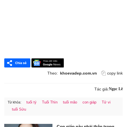
Theo:
khoevadep.com.vn
copy link
Tác giả:
Ngọc Lê
tuổi tý
Tuổi Thìn
tuổi mão
con giáp
Tử vi
Từ khóa:
tuổi Sửu
Con giáp này phải thận trọng