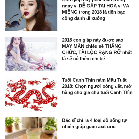
ngay vì DỄ GẶP TAI HỌA vì VẠ
MIỆNG trong 2018 là tiền bạc
công danh đi xuống
2018 con giáp này được sao
MAY MẮN chiếu sẽ THĂNG
CHỨC, TÀI LỘC RẠNG RỠ nhất
là sẽ có thêm em bé
Tuổi Canh Thìn năm Mậu Tuất
2018: Chọn người xông đất, mở
hàng cho gia chủ tuổi Canh Thìn
Bác sĩ chỉ ra 4 loại đồ uống tự
nhiên giúp giảm axit uric