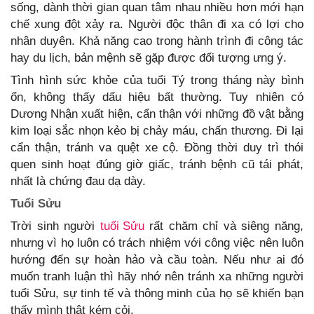
sống, dành thời gian quan tâm nhau nhiều hơn mới hạn
chế xung đột xảy ra. Người độc thân đi xa có lợi cho
nhân duyên. Khả năng cao trong hành trình đi công tác
hay du lịch, bản mệnh sẽ gặp được đối tượng ưng ý.
Tình hình sức khỏe của tuổi Tý trong tháng này bình
ổn, không thấy dấu hiệu bất thường. Tuy nhiên có
Dương Nhận xuất hiện, cẩn thận với những đồ vật bằng
kim loại sắc nhọn kẻo bị chảy máu, chấn thương. Đi lại
cẩn thận, tránh va quệt xe cộ. Đồng thời duy trì thói
quen sinh hoạt đúng giờ giấc, tránh bệnh cũ tái phát,
nhất là chứng đau dạ dày.
Tuổi Sửu
Trời sinh người
tuổi Sửu
rất chăm chỉ và siêng năng,
nhưng vì họ luôn có trách nhiệm với công việc nên luôn
hướng đến sự hoàn hảo và cầu toàn. Nếu như ai đó
muốn tranh luận thì hãy nhớ nên tránh xa những người
tuổi Sửu, sự tinh tế và thông minh của họ sẽ khiến bạn
thấy mình thật kém cỏi.