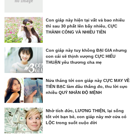
Con giáp này hiện tại vất vả bao nhiêu
thì sau 30 phất lên bấy nhiêu, CỰC
THÀNH CÔNG VÀ NHIỀU TIỀN
Con giáp này tuy không ĐẠI GIA nhưng
con cái sẽ thịnh vượng CỰC HIẾU
THUẬN yêu thương cha mẹ
Nửa tháng tới con giáp này CỰC MAY VỀ
TIỀN BẠC làm đâu thắng đo, thu lời cực
nhiều QUÝ NHÂN ĐỘ MỆNH
Nhờ tích đức, LƯƠNG THIỆN, lại sống
tốt với bạn bè, con giáp này mở cửa có
LỘC trong suốt cuộc đời