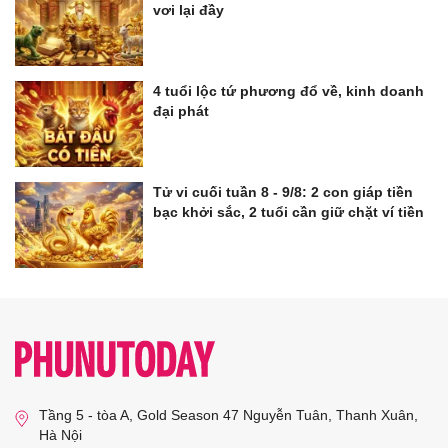
vơi lại đầy
4 tuổi lộc tứ phương đổ về, kinh doanh
đại phát
Tử vi cuối tuần 8 - 9/8: 2 con giáp tiền
bạc khởi sắc, 2 tuổi cần giữ chặt ví tiền
Tầng 5 - tòa A, Gold Season 47 Nguyễn Tuân, Thanh Xuân,
Hà Nội