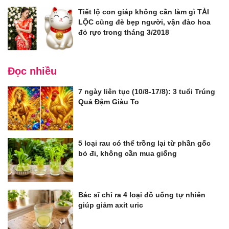
Tiết lộ con giáp không cần làm gì TÀI
LỘC cũng đè bẹp người, vận đào hoa
đỏ rực trong tháng 3/2018
Đọc nhiều
7 ngày liên tục (10/8-17/8): 3 tuổi Trúng
Quả Đậm Giàu To
5 loại rau có thể trồng lại từ phần gốc
bỏ đi, không cần mua giống
Bác sĩ chỉ ra 4 loại đồ uống tự nhiên
giúp giảm axit uric