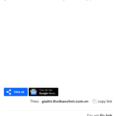
Theo:
giaitri.thoibaovhnt.com.vn
copy link
Tác giả:
Hạ Anh