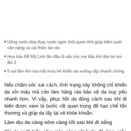
Uống nước dừa thay nước ngọt: thói quen nhỏ giúp kiểm soát
cân nặng và cải thiện làn da
Hoa hậu Đỗ Mỹ Linh lần đầu lộ sắc vóc mẹ bầu khi đón tin vui
lần 2
5 sai lầm khi rửa mặt mùa hè khiến da xuống cấp nhanh chóng
Nếu chăm sóc sai cách, tình trạng này không chỉ khiến
da xỉn màu mà còn làm hàng rào bảo vệ da suy yếu
nhanh hơn. Vì vậy, phục hồi da đúng cách sau khi đi
biển được xem là bước rất quan trọng để hạn chế tổn
thương và giúp da lấy lại vẻ khỏe khoắn.
Làm dịu da càng sớm càng tốt sau khi đi nắng