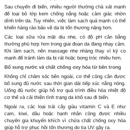
Sau chuyến đi biển, nhiều người thường chà xát mạnh
để loại bỏ lớp kem chống nắng hoặc cảm giác nhờn
dính trên da. Tuy nhiên, việc làm sạch quá mạnh có thể
khiến hàng rào bảo vệ da bị tổn thương nặng hơn.
Các loại sữa rửa mặt dịu nhẹ, có độ pH cân bằng
thường phù hợp hơn trong giai đoạn da đang nhạy cảm.
Khi làm sạch, nên massage nhẹ nhàng thay vì kỳ cọ
mạnh để tránh làm da bị rát hoặc bong tróc nhiều hơn.
Bổ sung nước và chất chống oxy hóa từ bên trong
Không chỉ chăm sóc bên ngoài, cơ thể cũng cần được
bổ sung đủ nước sau thời gian dài tiếp xúc nắng nóng.
Uống đủ nước giúp hỗ trợ quá trình điều hòa nhiệt độ
cơ thể và cải thiện tình trạng da khô sau đi biển.
Ngoài ra, các loại trái cây giàu vitamin C và E như
cam, kiwi, dâu hoặc hạnh nhân cũng được nhiều
chuyên gia khuyến khích vì chứa chất chống oxy hóa
giúp hỗ trợ phục hồi tổn thương do tia UV gây ra.