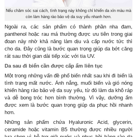
Nếu chăm sóc sai cách, tình trạng này không chỉ khiến da xỉn màu mà
còn làm hàng rào bảo vệ da suy yếu nhanh hơn.
Ngoài ra, các sản phẩm có thành phần nha đam,
panthenol hoặc rau má thường được ưu tiên trong giai
đoạn này nhờ khả năng làm dịu và cấp nước tức thì
cho da. Đây cũng là bước quan trọng giúp da bớt căng
rát sau thời gian dài tiếp xúc với tia UV.
Da sau đi biển cần được cấp ẩm liên tục
Một trong những vấn đề phổ biến nhất sau khi đi biển là
tình trạng mất nước. Ánh nắng, muối biển và gió nóng
khiến hàng rào bảo vệ da suy yếu, từ đó làm da khô ráp
và dễ bong tróc hơn bình thường. Vì vậy, dưỡng ẩm
được xem là bước quan trọng giúp da phục hồi nhanh
hơn.
Những sản phẩm chứa Hyaluronic Acid, glycerin,
ceramide hoặc vitamin B5 thường được nhiều người
lựa chọn vì hỗ trợ giữ nước và phục hồi hàng rào da