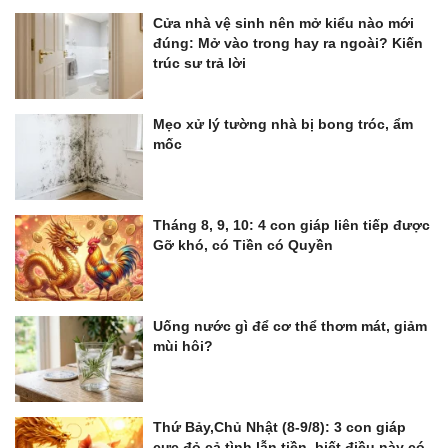
Cửa nhà vệ sinh nên mở kiểu nào mới
đúng: Mở vào trong hay ra ngoài? Kiến
trúc sư trả lời
Mẹo xử lý tường nhà bị bong tróc, ẩm
mốc
Tháng 8, 9, 10: 4 con giáp liên tiếp được
Gỡ khó, có Tiền có Quyền
Uống nước gì để cơ thể thơm mát, giảm
mùi hôi?
Thứ Bảy,Chủ Nhật (8-9/8): 3 con giáp
cực đỏ cả tình lẫn tiền, biết điều này có