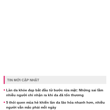
TIN MỚI CẬP NHẬT
Làn da khỏe đẹp bắt đầu từ bước rửa mặt: Những sai lầm
nhiều người chỉ nhận ra khi da đã tổn thương
5 thói quen mùa hè khiến làn da lão hóa nhanh hơn, nhiều
người vẫn mắc phải mỗi ngày