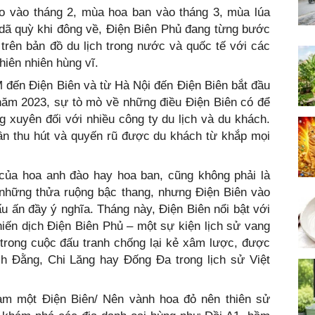
ào vào tháng 2, mùa hoa ban vào tháng 3, mùa lúa
dã quỳ khi đông về, Điện Biên Phủ đang từng bước
trên bản đồ du lịch trong nước và quốc tế với các
hiên nhiên hùng vĩ.
 đến Điện Biên và từ Hà Nội đến Điện Biên bắt đầu
năm 2023, sự tò mò về những điều Điện Biên có để
 xuyên đối với nhiều công ty du lịch và du khách.
ần thu hút và quyến rũ được du khách từ khắp mọi
của hoa anh đào hay hoa ban, cũng không phải là
 những thửa ruộng bậc thang, nhưng Điện Biên vào
 ấn đầy ý nghĩa. Tháng này, Điện Biên nổi bật với
chiến dịch Điện Biên Phủ – một sự kiện lịch sử vang
 trong cuộc đấu tranh chống lại kẻ xâm lược, được
 Đằng, Chi Lăng hay Đống Đa trong lịch sử Việt
m một Điện Biên/ Nên vành hoa đỏ nên thiên sử