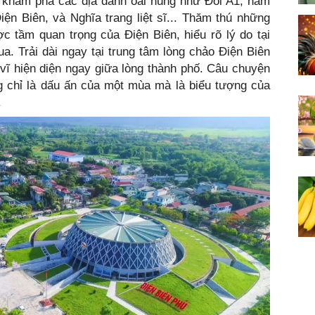
khám phá các địa danh oai hùng như Đồi A1, hầm
ện Biên, và Nghĩa trang liệt sĩ... Thăm thú những
 tầm quan trọng của Điện Biên, hiểu rõ lý do tại
a. Trải dài ngay tại trung tâm lòng chảo Điện Biên
ĩ hiện diện ngay giữa lòng thành phố. Câu chuyện
 chỉ là dấu ấn của một mùa mà là biểu tượng của
.