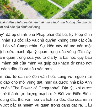
Biên/ Nên vành hoa đỏ nên thiên sử vàng" như hướng dẫn cho du
m phá các địa danh oai hùng
y” đã ép chính phủ Pháp phải đặt bút ký Hiệp định
 nhận sự độc lập và chủ quyền không chia cắt của
, Lào và Campuchia. Sự kiện này đã tạo nên một
ịnh sức mạnh địa lý quan trọng của vùng đất này.
ầm quan trọng của yếu tố địa lý là bài học quý báu
 mảnh đất của mình và giúp du khách từ khắp nơi
t cách đầy đủ và sâu sắc hơn.
í hậu, từ dân số đến văn hoá, cùng với nguồn tài
ộc đáo cho mỗi vùng đất, như đã được nhà báo Anh
 cuốn “The Power of Geography”. Địa lý, khi được
ể trở thành lực lượng mạnh mẽ. Đối với Điện Biên,
ận dụng đặc thù văn hóa và lịch sử độc đáo của mình
n vượt bậc là nhiệm vụ quan trọng đang đặt ra. Câu