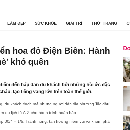
LÀM ĐẸP
SỨC KHỎE
GIẢI TRÍ
THỜI TRANG
C
Đọ
iển hoa đỏ Điện Biên: Hành
 hè’ khó quên
 điểm đến hấp dẫn du khách bởi những hồi ức đặc
hâu, tạo tiếng vang lớn trên toàn thế giới.
ng, du khách thích mê nhưng người dân địa phương ‘lắc đầu’
ệm du lịch từ A-Z cho hành trình hoàn hảo
dịp 30/4 – 1/5: Tránh nóng, tận hưởng niềm vui và khám phá