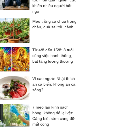
tức? Kết quả nghiên cứu
khiến nhiều người bất
ngờ
Mẹo trồng cà chua trong
chậu, quả sai trĩu cành
Từ 4/8 đến 15/8: 3 tuổi
công việc hanh thông,
bật tăng lương thưởng
Vì sao người Nhật thích
ăn cá biển, không ăn cá
sông?
7 mẹo lau kính sạch
bóng, không để lại vệt:
Càng biết sớm càng đỡ
mất công