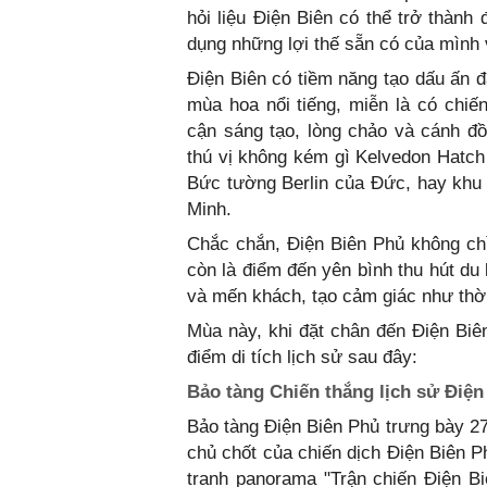
hỏi liệu Điện Biên có thể trở thành
dụng những lợi thế sẵn có của mình v
Điện Biên có tiềm năng tạo dấu ấn đ
mùa hoa nổi tiếng, miễn là có chiến
cận sáng tạo, lòng chảo và cánh đ
thú vị không kém gì Kelvedon Hatch
Bức tường Berlin của Đức, hay khu 
Minh.
Chắc chắn, Điện Biên Phủ không chỉ 
còn là điểm đến yên bình thu hút du
và mến khách, tạo cảm giác như thời
Mùa này, khi đặt chân đến Điện Biê
điểm di tích lịch sử sau đây:
Bảo tàng Chiến thắng lịch sử Điện
Bảo tàng Điện Biên Phủ trưng bày 2
chủ chốt của chiến dịch Điện Biên 
tranh panorama "Trận chiến Điện B