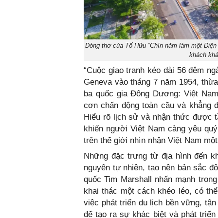
Dòng thơ của Tố Hữu “Chín năm làm một Điện 
khách khá
“Cuộc giao tranh kéo dài 56 đêm ngà
Geneva vào tháng 7 năm 1954, thừa
ba quốc gia Đông Dương: Việt Nam
cơn chấn động toàn cầu và khẳng đ
Hiểu rõ lịch sử và nhận thức được t
khiến người Việt Nam càng yêu quý
trên thế giới nhìn nhận Việt Nam mộ
Những đặc trưng từ địa hình đến kh
nguyên tự nhiên, tạo nên bản sắc đ
quốc Tim Marshall nhấn mạnh trong
khai thác một cách khéo léo, có th
việc phát triển du lịch bền vững, t
để tạo ra sự khác biệt và phát triể