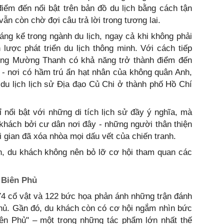
 điểm đến nổi bật trên bản đồ du lịch bằng cách tận
ẫn còn chờ đợi câu trả lời trong tương lai.
áng kể trong ngành du lịch, ngay cả khi không phải
 lược phát triển du lịch thông minh. Với cách tiếp
ồng Mường Thanh có khả năng trở thành điểm đến
 - nơi có hầm trú ẩn hạt nhân của không quân Anh,
du lịch lịch sử Địa đạo Củ Chi ở thành phố Hồ Chí
nổi bật với những di tích lịch sử đầy ý nghĩa, mà
 khách bởi cư dân nơi đây - những người thân thiện
 gian đã xóa nhòa mọi dấu vết của chiến tranh.
n, du khách không nên bỏ lỡ cơ hội tham quan các
 Biên Phủ
74 cổ vật và 122 bức họa phản ánh những trận đánh
Phủ. Gần đó, du khách còn có cơ hội ngắm nhìn bức
iên Phủ" – một trong những tác phẩm lớn nhất thế