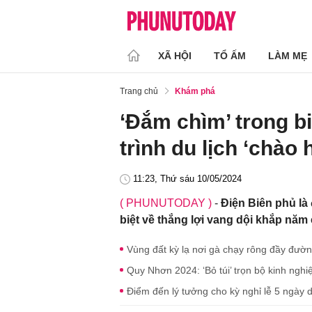
XÃ HỘI
TỔ ẤM
LÀM MẸ
Trang chủ
Khám phá
‘Đắm chìm’ trong b
trình du lịch ‘chào
11:23, Thứ sáu 10/05/2024
( PHUNUTODAY )
-
Điện Biên phủ là
biệt về thắng lợi vang dội khắp năm c
Vùng đất kỳ lạ nơi gà chạy rông đầy đườ
Quy Nhơn 2024: ‘Bỏ túi’ trọn bộ kinh nghi
Điểm đến lý tưởng cho kỳ nghỉ lễ 5 ngày 