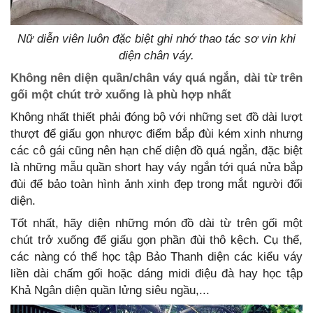
Nữ diễn viên luôn đặc biệt ghi nhớ thao tác sơ vin khi
diện chân váy.
Không nên diện quần/chân váy quá ngắn, dài từ trên
gối một chút trở xuống là phù hợp nhất
Không nhất thiết phải đóng bộ với những set đồ dài lượt
thượt để giấu gọn nhược điểm bắp đùi kém xinh nhưng
các cô gái cũng nên hạn chế diện đồ quá ngắn, đặc biệt
là những mẫu quần short hay váy ngắn tới quá nửa bắp
đùi để bảo toàn hình ảnh xinh đẹp trong mắt người đối
diện.
Tốt nhất, hãy diện những món đồ dài từ trên gối một
chút trở xuống để giấu gọn phần đùi thô kệch. Cụ thể,
các nàng có thể học tập Bảo Thanh diện các kiểu váy
liền dài chấm gối hoặc dáng midi điệu đà hay học tập
Khả Ngân diện quần lửng siêu ngầu,...