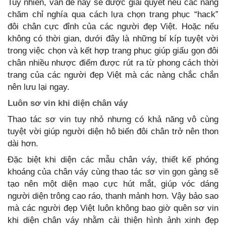
Tuy nhiên, vấn đề này sẽ được giải quyết nếu các nàng
chăm chỉ nghía qua cách lựa chọn trang phục “hack”
đôi chân cực đỉnh của các người đẹp Việt. Hoặc nếu
không có thời gian, dưới đây là những bí kíp tuyệt vời
trong việc chọn và kết hợp trang phục giúp giấu gọn đôi
chân nhiều nhược điểm được rút ra từ phong cách thời
trang của các người đẹp Việt mà các nàng chắc chắn
nên lưu lại ngay.
Luôn sơ vin khi diện chân váy
Thao tác sơ vin tuy nhỏ nhưng có khả năng vô cùng
tuyệt vời giúp người diện hô biến đôi chân trở nên thon
dài hơn.
Đặc biệt khi diện các mẫu chân váy, thiết kế phóng
khoáng của chân váy cùng thao tác sơ vin gọn gàng sẽ
tạo nên một diện mạo cực hút mắt, giúp vóc dáng
người diện trông cao ráo, thanh mảnh hơn. Vậy bảo sao
mà các người đẹp Việt luôn không bao giờ quên sơ vin
khi diện chân váy nhằm cải thiện hình ảnh xinh đẹp