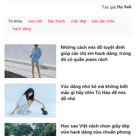
Tác giả:
Hạ Anh
sao việt
bảo thanh
mặc đẹp
kéo dài chân
Từ khóa:
hack dáng
Những cách mix đồ tuyệt đỉnh
giúp các chị em hack dáng, trong
đó có quần jeans rách
Vóc dáng nhỏ bé mà không biết
mặc gì hãy nhìn Tú Hảo để mix
đồ nhé
Học sao Việt cách chọn giày dép
vừa hack dáng vừa chuẩn phong