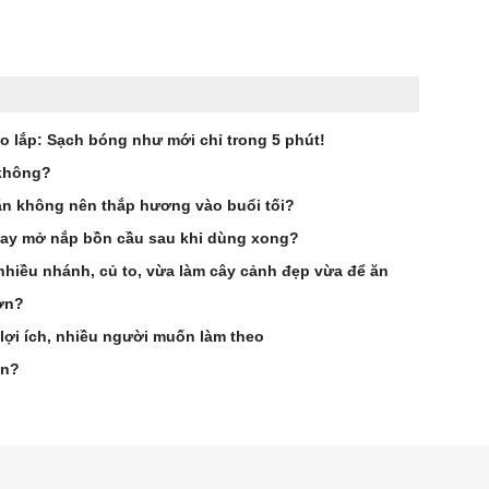
o lắp: Sạch bóng như mới chỉ trong 5 phút!
 không?
dặn không nên thắp hương vào buổi tối?
hay mở nắp bồn cầu sau khi dùng xong?
nhiều nhánh, củ to, vừa làm cây cảnh đẹp vừa để ăn
ơn?
 lợi ích, nhiều người muốn làm theo
ần?