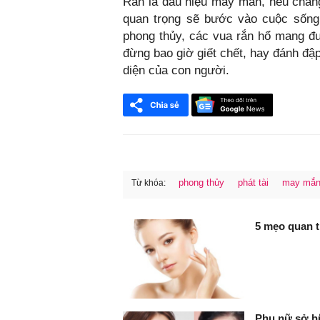
Rắn là dấu hiệu may mắn, nếu chẳng
quan trọng sẽ bước vào cuộc sống
phong thủy, các vua rắn hổ mang đ
đừng bao giờ giết chết, hay đánh đậ
diện của con người.
phong thủy
phát tài
may mắn
Từ khóa:
FaceBook
5 mẹo quan 
Phụ nữ sở hữ