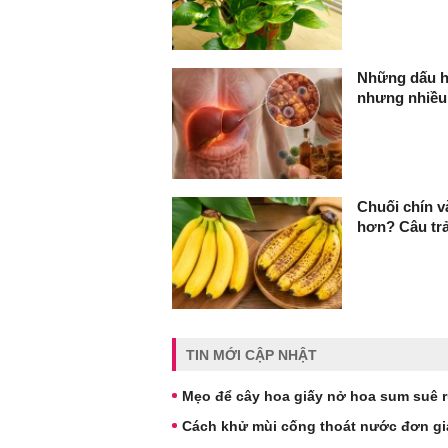
Những dấu h
nhưng nhiều
Chuối chín v
hơn? Câu trả
TIN MỚI CẬP NHẬT
Mẹo để cây hoa giấy nở hoa sum suê rự
Cách khử mùi cống thoát nước đơn gi