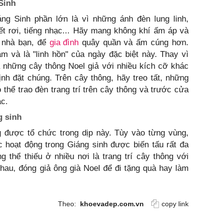
Sinh
g Sinh phần lớn là vì những ánh đèn lung linh,
ết rơi, tiếng nhạc... Hãy mang không khí ấm áp và
i nhà bạn, để
gia đình
quây quần và ấm cúng hơn.
m và là "linh hồn" của ngày đặc biệt này. Thay vì
 những cây thông Noel giả với nhiều kích cỡ khác
nh đặt chúng. Trên cây thông, hãy treo tất, những
ó thể trao đèn trang trí trên cây thông và trước cửa
ác.
g sinh
g được tổ chức trong dịp này. Tùy vào từng vùng,
hoạt động trong Giáng sinh được biến tấu rất đa
 thể thiếu ở nhiều nơi là trang trí cây thông với
hau, đóng giả ông già Noel để đi tặng quà hay làm
Theo:
khoevadep.com.vn
copy link