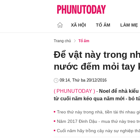
XÃ HỘI
TỔ ẤM
LÀM MẸ
Trang chủ
Tổ ấm
Để vật này trong nh
nước đếm mỏi tay 
09:14, Thứ ba 20/12/2016
( PHUNUTODAY )
-
Noel để nhà kiểu
từ cuối năm kéo qua năm mới - bỏ tú
Treo thứ này trong nhà, tiền tài thi nhau
Năm 2017 Đinh Dậu - mua thứ này treo tr
Cuối năm hãy trồng cây này sự nghiệp thă