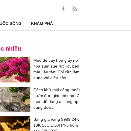
UỘC SỐNG
KHÁM PHÁ
c nhiều
Mẹo để cây hoa giấy nở
hoa sum suê rực rỡ, bền
màu lâu tàn: Chỉ cần làm
đúng vài điều này
Cách khử mùi cống thoát
nước đơn giản tại nhà: 7
mẹo dễ dàng ai cũng áp
dụng được
Bảng giá vàng 9999 24K
18K SJC DOJI PNJ hôm