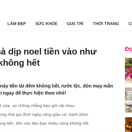
LÀM ĐẸP
SỨC KHỎE
GIẢI TRÍ
THỜI TRANG
C
Đọ
à dịp noel tiền vào như
không hết
 này tiền tài đếm không hết, rước lộc, đón may mắn
i ngay để thực hiện theo nhé!
 gõ cửa, vợ chồng chẳng bao giờ cãi nhau
ong nhà gia đình ngày càng giàu có, hạnh phúc
ng tiến, tiền vào tiêu bao nhiêu cũng không hết