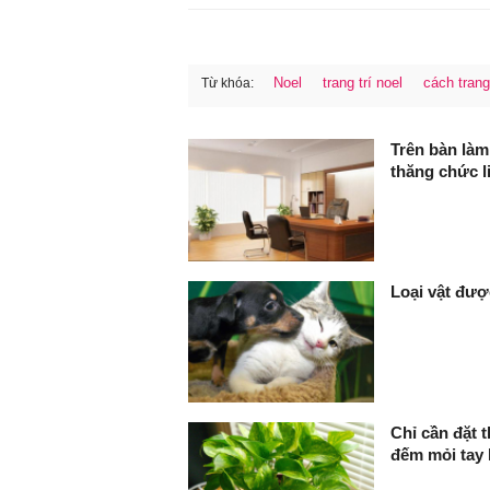
Noel
trang trí noel
cách trang 
Từ khóa:
FaceBook
Trên bàn làm 
thăng chức li
Loại vật đượ
Chỉ cần đặt 
đếm mỏi tay 