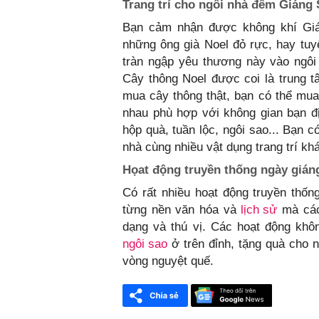
Trang trí cho ngôi nhà đêm Giáng 
Bạn cảm nhận được không khí Gián
những ông già Noel đỏ rực, hay tuy
tràn ngập yêu thương này vào ngô
Cây thông Noel được coi là trung tâ
mua cây thông thật, bạn có thể mua
nhau phù hợp với không gian bạn đị
hộp quà, tuần lộc, ngôi sao... Bạn c
nhà cùng nhiều vật dụng trang trí kh
Họat động truyền thống ngày gián
Có rất nhiều hoạt động truyền thốn
từng nền văn hóa và
lịch sử
mà các 
dạng và thú vị. Các hoạt động không
ngôi sao
ở trên đỉnh, tặng quà cho n
vòng nguyệt quế.