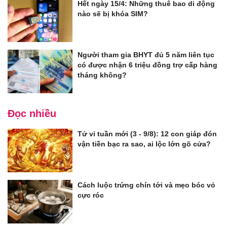
Hết ngày 15/4: Những thuê bao di động
nào sẽ bị khóa SIM?
Người tham gia BHYT đủ 5 năm liên tục
có được nhận 6 triệu đồng trợ cấp hàng
tháng không?
Đọc nhiều
Tử vi tuần mới (3 - 9/8): 12 con giáp đón
vận tiền bạc ra sao, ai lộc lớn gõ cửa?
Cách luộc trứng chín tới và mẹo bóc vỏ
cực róc