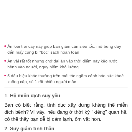
Ăn loại trái cây này giúp bạn giảm cân siêu tốc, mỡ bụng dày
đến mấy cũng bị "bóc" sạch hoàn toàn
Ăn vải rất tốt nhưng chớ dại ăn vào thời điểm này kẻo rước
bệnh vào người, nguy hiểm khó lường
5 dấu hiệu khác thường trên mái tóc ngầm cảnh báo sức khoẻ
xuống cấp, số 1 rất nhiều người mắc
1. Hệ miễn dịch suy yếu
Bạn có biết rằng, tình dục xây dựng kháng thể miễn
dịch bệnh? Vì vậy, nếu đang ở thời kỳ “kiêng” quan hệ,
có thể thấy bạn dễ bị cảm lạnh, ốm vặt hơn.
2. Suy giảm tinh thần