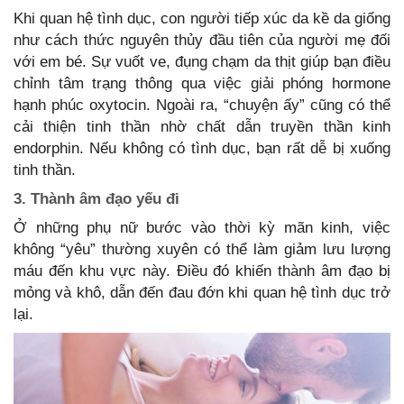
Khi quan hệ tình dục, con người tiếp xúc da kề da giống
như cách thức nguyên thủy đầu tiên của người mẹ đối
với em bé. Sự vuốt ve, đụng chạm da thịt giúp bạn điều
chỉnh tâm trạng thông qua việc giải phóng hormone
hạnh phúc oxytocin. Ngoài ra, “chuyện ấy” cũng có thể
cải thiện tinh thần nhờ chất dẫn truyền thần kinh
endorphin. Nếu không có tình dục, bạn rất dễ bị xuống
tinh thần.
3. Thành âm đạo yếu đi
Ở những phụ nữ bước vào thời kỳ mãn kinh, việc
không “yêu” thường xuyên có thể làm giảm lưu lượng
máu đến khu vực này. Điều đó khiến thành âm đạo bị
mỏng và khô, dẫn đến đau đớn khi quan hệ tình dục trở
lại.