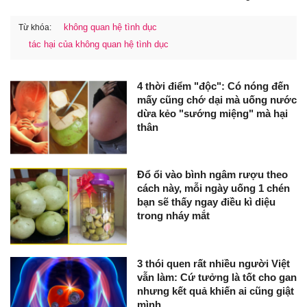
không quan hệ tình dục
Từ khóa:
tác hại của không quan hệ tình dục
4 thời điểm "độc": Có nóng đến
mấy cũng chớ dại mà uống nước
dừa kẻo "sướng miệng" mà hại
thân
Đổ ổi vào bình ngâm rượu theo
cách này, mỗi ngày uống 1 chén
bạn sẽ thấy ngay điều kì diệu
trong nháy mắt
3 thói quen rất nhiều người Việt
vẫn làm: Cứ tưởng là tốt cho gan
nhưng kết quả khiến ai cũng giật
mình