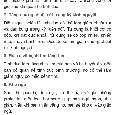
tiết niệu ở phụ nữ tiền mãn kinh xảy ra trong vòng 24
giờ sau khi quan hệ tình dục.
7. Tăng chứng chuột rút trong kỳ kinh nguyệt
Điều ngạc nhiên là tình dục có thể làm giảm chuột rút
và đau bụng trong kỳ “đèn đỏ”. Tử cung là khối cơ co
bóp, khi đạt cực khoái, tử cung sẽ co bóp nhiều, khiến
máu chảy nhanh hơn. Điều đó sẽ làm giảm chứng chuột
rút kinh nguyệt.
8. Rủi ro về bệnh tim tăng lên
Tình dục làm tăng nhịp tim của bạn và hạ huyết áp, nếu
bạn có quan hệ tình dục bình thường, nó có thể làm
giảm nguy cơ mắc bệnh tim.
9. Khó ngủ
Sau khi quan hệ tình dục, cơ thể bạn sẽ giải phóng
prolactin, một loại hormone giúp bạn ngủ ngon, thư
giãn. Nếu khi bạn thiếu vắng nó, bạn sẽ khó đi vào giấc
ngủ.