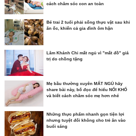
cách chăm sóc con an toàn
Bé trai 2 tuổi phải sống thực vật sau khi
ăn ốc, khiến cả gia đình ôm hận
Lâm Khánh Chi mất ngủ vì "mất đồ" giá
trị do chồng tặng
Mẹ bầu thường xuyên MẤT NGỦ hãy
share bài này, bố đọc để hiểu NỔI KHỔ
và biết cách chăm sóc mẹ hơn nhé
Những thực phẩm nhanh gọn tiện lợi
nhưng tuyệt đối không cho trẻ ăn vào
buổi sáng