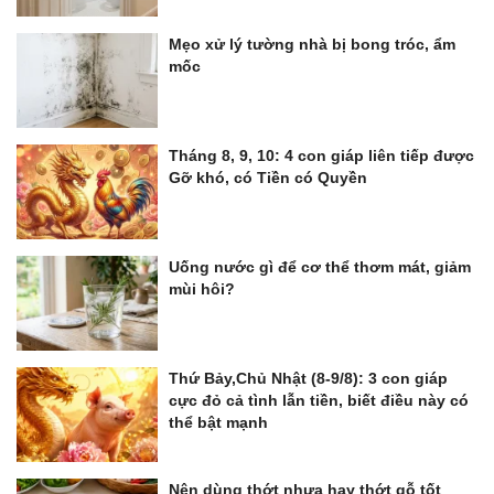
Mẹo xử lý tường nhà bị bong tróc, ẩm
mốc
Tháng 8, 9, 10: 4 con giáp liên tiếp được
Gỡ khó, có Tiền có Quyền
Uống nước gì để cơ thể thơm mát, giảm
mùi hôi?
Thứ Bảy,Chủ Nhật (8-9/8): 3 con giáp
cực đỏ cả tình lẫn tiền, biết điều này có
thể bật mạnh
Nên dùng thớt nhựa hay thớt gỗ tốt