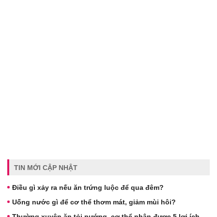
TIN MỚI CẬP NHẬT
Điều gì xảy ra nếu ăn trứng luộc để qua đêm?
Uống nước gì để cơ thể thơm mát, giảm mùi hôi?
Thường xuyên ăn tỏi nướng, cơ thể nhận được 5 lợi ích