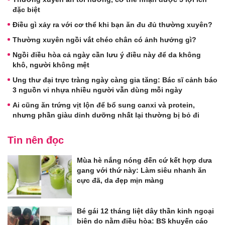
đặc biệt
Điều gì xảy ra với cơ thể khi bạn ăn đu đủ thường xuyên?
Thường xuyên ngồi vắt chéo chân có ảnh hưởng gì?
Ngồi điều hòa cả ngày cần lưu ý điều này để da không
khô, người không mệt
Ung thư đại trực tràng ngày càng gia tăng: Bác sĩ cảnh báo
3 nguồn vi nhựa nhiều người vẫn dùng mỗi ngày
Ai cũng ăn trứng vịt lộn để bổ sung canxi và protein,
nhưng phần giàu dinh dưỡng nhất lại thường bị bỏ đi
Tin nên đọc
Mùa hè nắng nóng đến cứ kết hợp dưa
gang với thứ này: Làm siêu nhanh ăn
cực đã, da đẹp mịn màng
Bé gái 12 tháng liệt dây thần kinh ngoại
biên do nằm điều hòa: BS khuyến cáo