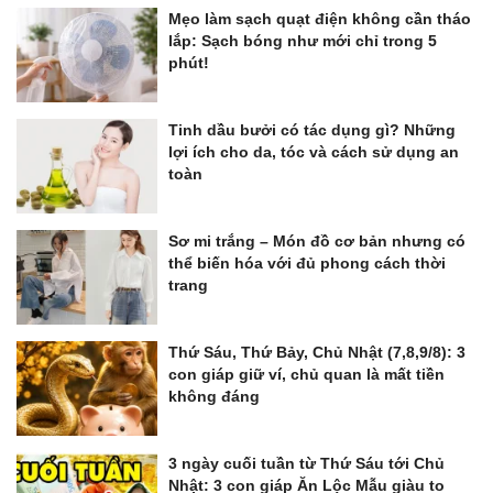
Mẹo làm sạch quạt điện không cần tháo
lắp: Sạch bóng như mới chỉ trong 5
phút!
Tinh dầu bưởi có tác dụng gì? Những
lợi ích cho da, tóc và cách sử dụng an
toàn
Sơ mi trắng – Món đồ cơ bản nhưng có
thể biến hóa với đủ phong cách thời
trang
Thứ Sáu, Thứ Bảy, Chủ Nhật (7,8,9/8): 3
con giáp giữ ví, chủ quan là mất tiền
không đáng
3 ngày cuối tuần từ Thứ Sáu tới Chủ
Nhật: 3 con giáp Ăn Lộc Mẫu giàu to