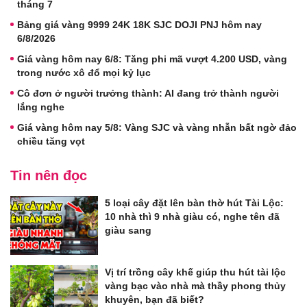
tháng 7
Bảng giá vàng 9999 24K 18K SJC DOJI PNJ hôm nay
6/8/2026
Giá vàng hôm nay 6/8: Tăng phi mã vượt 4.200 USD, vàng
trong nước xô đổ mọi kỷ lục
Cô đơn ở người trưởng thành: AI đang trở thành người
lắng nghe
Giá vàng hôm nay 5/8: Vàng SJC và vàng nhẫn bất ngờ đảo
chiều tăng vọt
Tin nên đọc
5 loại cây đặt lên bàn thờ hút Tài Lộc:
10 nhà thì 9 nhà giàu có, nghe tên đã
giàu sang
Vị trí trồng cây khế giúp thu hút tài lộc
vàng bạc vào nhà mà thầy phong thủy
khuyên, bạn đã biết?