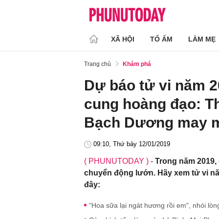
XÃ HỘI
TỔ ẤM
LÀM MẸ
Trang chủ
Khám phá
Dự báo tử vi năm 2
cung hoàng đạo: Th
Bạch Dương may 
09:10, Thứ bảy 12/01/2019
( PHUNUTODAY )
-
Trong năm 2019,
chuyển động lướn. Hãy xem tử vi nă
đây:
"Hoa sữa lại ngát hương rồi em", nhói lò