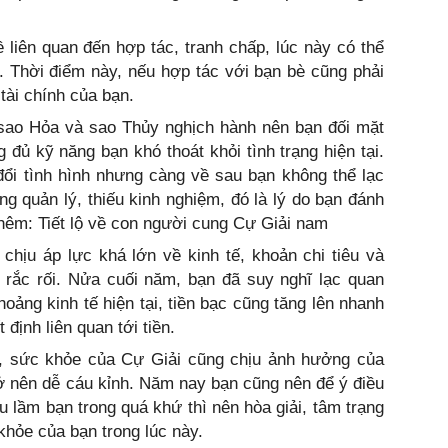
liên quan đến hợp tác, tranh chấp, lúc này có thể
ác. Thời điểm này, nếu hợp tác với bạn bè cũng phải
tài chính của bạn.
 sao Hỏa và sao Thủy nghịch hành nên bạn đối mặt
 đủ kỹ năng bạn khó thoát khỏi tình trạng hiện tại.
đổi tình hình nhưng càng về sau bạn không thể lạc
 quản lý, thiếu kinh nghiệm, đó là lý do bạn đánh
thêm: Tiết lộ về con người cung Cự Giải nam
chịu áp lực khá lớn về kinh tế, khoản chi tiêu và
 rắc rối. Nửa cuối năm, bạn đã suy nghĩ lạc quan
oảng kinh tế hiện tại, tiền bạc cũng tăng lên nhanh
 định liên quan tới tiền.
, sức khỏe của Cự Giải cũng chịu ảnh hưởng của
ở nên dễ cáu kỉnh. Năm nay bạn cũng nên để ý điều
u lầm bạn trong quá khứ thì nên hòa giải, tâm trạng
khỏe của bạn trong lúc này.