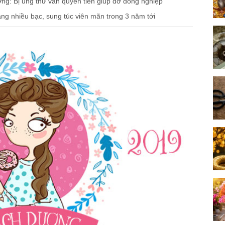
ng: Bị ung thư vẫn quyên tiền giúp đỡ đồng nghiệp
g nhiều bạc, sung túc viên mãn trong 3 năm tới