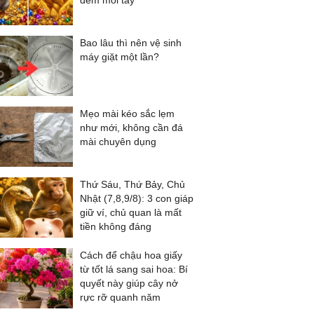
đếm mỏi tay
Bao lâu thì nên vệ sinh
máy giặt một lần?
Mẹo mài kéo sắc lẹm
như mới, không cần đá
mài chuyên dụng
Thứ Sáu, Thứ Bảy, Chủ
Nhật (7,8,9/8): 3 con giáp
giữ ví, chủ quan là mất
tiền không đáng
Cách để chậu hoa giấy
từ tốt lá sang sai hoa: Bí
quyết này giúp cây nở
rực rỡ quanh năm