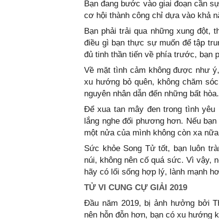
Bạn đang bước vào giai đoạn cần sự n
cơ hội thành công chỉ dựa vào khả 
Bạn phải trải qua những xung đột, t
điều gì bạn thực sự muốn để tập tru
đủ tinh thần tiến về phía trước, bạn 
Về mặt tình cảm không được như ý, 
xu hướng bỏ quên, không chăm sóc 
nguyên nhân dẫn đến những bất hòa.
Để xua tan mây đen trong tình yêu 
lắng nghe đối phương hơn. Nếu bạn đ
một nửa của mình không còn xa nữa
Sức khỏe Song Tử tốt, bạn luôn trà
núi, không nên cố quá sức. Vì vậy, 
hãy có lối sống hợp lý, lành mạnh hơ
TỬ VI CUNG CỰ GIẢI 2019
Đầu năm 2019, bị ảnh hưởng bởi Th
nên hỗn đỗn hơn, bạn có xu hướng kh