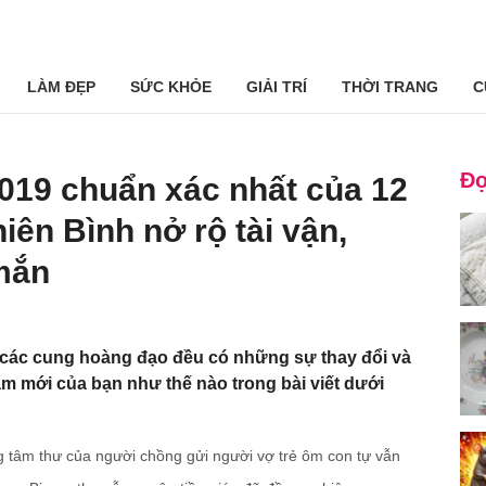
LÀM ĐẸP
SỨC KHỎE
GIẢI TRÍ
THỜI TRANG
C
Đọ
019 chuẩn xác nhất của 12
iên Bình nở rộ tài vận,
mắn
 các cung hoàng đạo đều có những sự thay đổi và
m mới của bạn như thế nào trong bài viết dưới
ng tâm thư của người chồng gửi người vợ trẻ ôm con tự vẫn