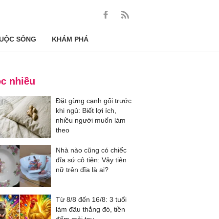
UỘC SỐNG
KHÁM PHÁ
c nhiều
Đặt gừng cạnh gối trước
khi ngủ: Biết lợi ích,
nhiều người muốn làm
theo
Nhà nào cũng có chiếc
đĩa sứ cô tiên: Vậy tiên
nữ trên đĩa là ai?
Từ 8/8 đến 16/8: 3 tuổi
làm đâu thắng đó, tiền