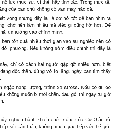
ỗ lực thực sự, vì thế, hãy tỉnh táo. Trong thực tế,
năng của bạn chứ không có vận may nào cả.
hất vọng nhưng đây lại là cơ hội tốt để bạn nhìn ra
ng, chớ nên làm nhiều mà việc gì cũng hời hợt. Để
phải tin tưởng vào chính mình.
bạn tốn quá nhiều thời gian vào sự nghiệp nên có
đối phương. Nếu không sớm điều chỉnh thì đây là
này, chỉ có cách hai người gặp gỡ nhiều hơn, biết
ang độc thân, đừng vội lo lắng, ngày bạn tìm thấy
.
n ngập năng lượng, tránh xa stress. Nếu có đi leo
nếu không muốn bị mỏi chân, đau gối thì ngay từ giờ
n.
ủy nghịch hành khiến cuộc sống của Cự Giải trở
ép kín bản thân, không muốn giao tiếp với thế giới