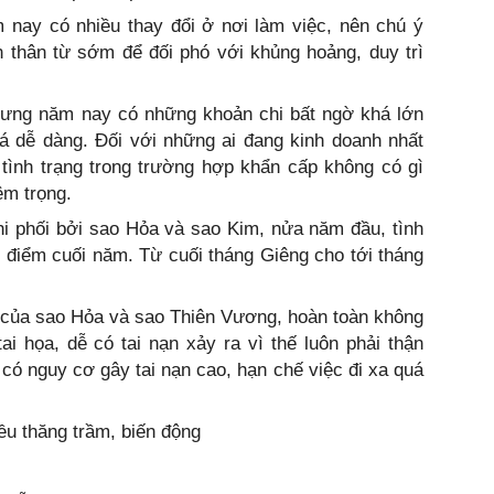
 nay có nhiều thay đổi ở nơi làm việc, nên chú ý
 thân từ sớm để đối phó với khủng hoảng, duy trì
hưng năm nay có những khoản chi bất ngờ khá lớn
á dễ dàng. Đối với những ai đang kinh doanh nhất
 tình trạng trong trường hợp khẩn cấp không có gì
êm trọng.
i phối bởi sao Hỏa và sao Kim, nửa năm đầu, tình
 điểm cuối năm. Từ cuối tháng Giêng cho tới tháng
 của sao Hỏa và sao Thiên Vương, hoàn toàn không
 họa, dễ có tai nạn xảy ra vì thế luôn phải thận
 có nguy cơ gây tai nạn cao, hạn chế việc đi xa quá
u thăng trầm, biến động