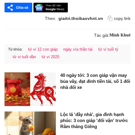
Theo:
giaitri.thoibaovhnt.vn
copy link
Tác giả:
Minh Khuê
tử vi 12 con giáp
ngày vía thần tài
tử vi tuổi tý
Từ khóa:
tử vi tuổi dần
tử vi 2025
40 ngày tới: 3 con giáp vận may
bủa vây, đạt đỉnh tiền tài, số 1 đổi
nhà đổi xe
Lộc lá 'đầy nhà', gia đình hạnh
phúc: 3 con giáp 'đổi vận' trước
Rằm tháng Giêng