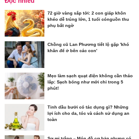
Đọc nhiều
72 giờ vàng sắp tới: 2 con giáp khôn
khéo dễ trúng lớn, 1 tuổi cónguồn thu
phụ bất ngờ
Chồng cũ Lan Phương tiết lộ gặp 'khó
khăn để ở bên các con'
Mẹo làm sạch quạt điện không cần tháo
lắp: Sạch bóng như mới chỉ trong 5
phút!
Tinh dầu bưởi có tác dụng gì? Những
lợi ích cho da, tóc và cách sử dụng an
toàn
Sơ mi trắng – Món đồ cơ bản nhưng có