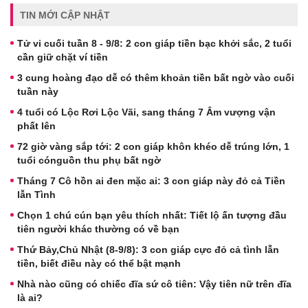
TIN MỚI CẬP NHẬT
Tử vi cuối tuần 8 - 9/8: 2 con giáp tiền bạc khởi sắc, 2 tuổi
cần giữ chặt ví tiền
3 cung hoàng đạo dễ có thêm khoản tiền bất ngờ vào cuối
tuần này
4 tuổi có Lộc Rơi Lộc Vãi, sang tháng 7 Âm vượng vận
phất lên
72 giờ vàng sắp tới: 2 con giáp khôn khéo dễ trúng lớn, 1
tuổi cónguồn thu phụ bất ngờ
Tháng 7 Cô hồn ai đen mặc ai: 3 con giáp này đỏ cả Tiền
lẫn Tình
Chọn 1 chú cún bạn yêu thích nhất: Tiết lộ ấn tượng đầu
tiên người khác thường có về bạn
Thứ Bảy,Chủ Nhật (8-9/8): 3 con giáp cực đỏ cả tình lẫn
tiền, biết điều này có thể bật mạnh
Nhà nào cũng có chiếc đĩa sứ cô tiên: Vậy tiên nữ trên đĩa
là ai?