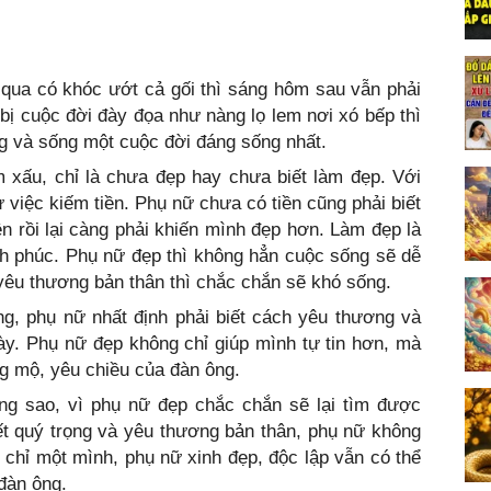
qua có khóc ướt cả gối thì sáng hôm sau vẫn phải
ị cuộc đời đày đọa như nàng lọ lem nơi xó bếp thì
g và sống một cuộc đời đáng sống nhất.
m xấu, chỉ là chưa đẹp hay chưa biết làm đẹp. Với
 việc kiếm tiền. Phụ nữ chưa có tiền cũng phải biết
n rồi lại càng phải khiến mình đẹp hơn. Làm đẹp là
h phúc. Phụ nữ đẹp thì không hẳn cuộc sống sẽ dễ
yêu thương bản thân thì chắc chắn sẽ khó sống.
ng, phụ nữ nhất định phải biết cách yêu thương và
ày. Phụ nữ đẹp không chỉ giúp mình tự tin hơn, mà
g mộ, yêu chiều của đàn ông.
ẳng sao, vì phụ nữ đẹp chắc chắn sẽ lại tìm được
ết quý trọng và yêu thương bản thân, phụ nữ không
chỉ một mình, phụ nữ xinh đẹp, độc lập vẫn có thể
đàn ông.