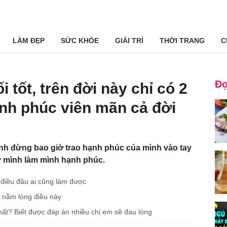
LÀM ĐẸP
SỨC KHỎE
GIẢI TRÍ
THỜI TRANG
C
Đọ
tốt, trên đời này chỉ có 2
nh phúc viên mãn cả đời
nh đừng bao giờ trao hạnh phúc của mình vào tay
 mình làm mình hạnh phúc.
 điều đầu ai cũng làm được
 nằm lòng điều này
ất? Biết được đáp án nhiều chị em sẽ đau lòng