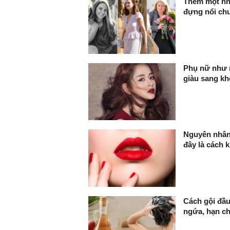
Thêm một nhâ
đựng nổi chu
Phụ nữ như n
giàu sang kh
Nguyên nhân 
đây là cách 
Cách gội đầu
ngứa, hạn c