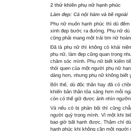
2 thứ khiến phụ nữ hạnh phúc
Làm đẹp: Cả nội hàm và bề ngoài
Phụ nữ muốn hạnh phúc thì dù đêm 
xinh đẹp bước ra đường. Phụ nữ dù b
cũng phải mang một trái tim nữ hoàn
Đã là phụ nữ thì không có khái niệ
phụ nữ, làm đẹp cũng quan trọng như
chăm sóc mình. Phụ nữ biết kiếm tiề
thói quen của một người phụ nữ hạn
dàng hơn, nhưng phụ nữ không biết 
Bởi thế, dù độc thân hay đã có chồ
khiến bản thân tỏa sáng hơn mỗi ng
còn có thể giữ được ánh nhìn ngưỡn
Và nếu có bị phản bội thì cũng ch
người quý trọng mình. Vì một khi bi
bao giờ bất hạnh được. Thậm chí dù 
hạnh phúc khi không cần một người 