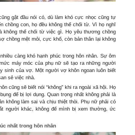
cũng gật đầu nói có, dù làm khó cực nhọc cũng tự
ến chồng con, họ đều không thể chối từ. Vì họ nghĩ
à không thể chối từ việc gì. Họ yêu thương chồng
sợ chồng mệt mỏi, cực khổ, còn bản thân lại không
h nhiều càng khó hạnh phúc trong hôn nhân. Sự ôm
 mức máy móc của phụ nữ sẽ tạo ra những người
y sinh của vợ. Một người vợ khôn ngoan luôn biết
san sẻ việc nhà.
hôn cũng sẽ biết nói “không” khi ra ngoài xã hội. Họ
 bụng để bị lợi dụng. Quan trọng nhất không phải là
hân không làm sai và chịu thiệt thòi. Phụ nữ phải có
 mắt người khác, không để mình bị xem thường, ức
úc nhất trong hôn nhân