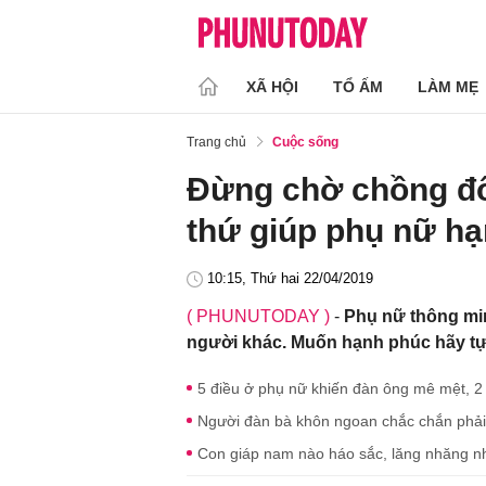
XÃ HỘI
TỔ ẤM
LÀM MẸ
Trang chủ
Cuộc sống
Đừng chờ chồng đối 
thứ giúp phụ nữ hạ
10:15, Thứ hai 22/04/2019
( PHUNUTODAY )
-
Phụ nữ thông mi
người khác. Muốn hạnh phúc hãy tự
5 điều ở phụ nữ khiến đàn ông mê mệt, 2
Người đàn bà khôn ngoan chắc chắn phải
Con giáp nam nào háo sắc, lăng nhăng nh