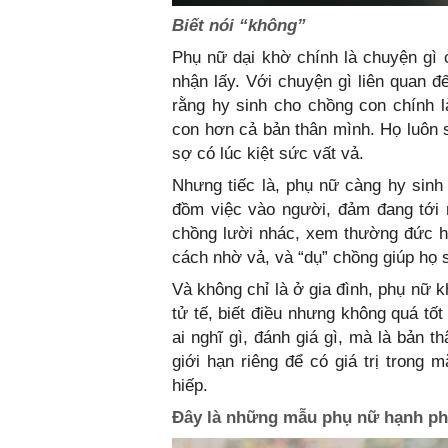
Biết nói “không”
Phụ nữ dại khờ chính là chuyện gì 
nhận lấy. Với chuyện gì liên quan đ
rằng hy sinh cho chồng con chính l
con hơn cả bản thân mình. Họ luôn 
sợ có lúc kiệt sức vất vả.
Nhưng tiếc là, phụ nữ càng hy sin
đồm việc vào người, đảm đang tới
chồng lười nhác, xem thường đức h
cách nhờ vả, và “dụ” chồng giúp họ 
Và không chỉ là ở gia đình, phụ nữ k
tử tế, biết điều nhưng không quá tốt
ai nghĩ gì, đánh giá gì, mà là bản t
giới hạn riêng để có giá trị trong
hiếp.
Đây là những mẫu phụ nữ hạnh ph