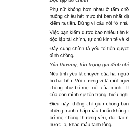
Độc lập tài chính
Phụ nữ không hơn nhau ở tấm chồng
nuông chiều hết mực thì bạn nhất đị
kiếm ra tiền. Đừng vì câu nói “ở nhà
Việc bạn kiếm được bao nhiêu tiền k
độc lập tài chính, tự chủ kinh tế và
Đây cũng chính là yếu tố tiên quyế
đình chồng.
Yêu thương, tôn trọng gia đình ch
Nếu tình yêu là chuyện của hai ngườ
họ hai bên. Với cương vị là một ngư
chồng như bố mẹ ruột của mình. Th
của con mình sự tôn trọng, hiếu nghĩ
Điều này không chỉ giúp chồng bạn
những tranh chấp mâu thuẫn không đ
bố mẹ chồng thương yêu, đối đãi n
nước lã, khác máu tanh lòng.