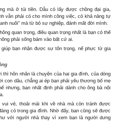
 mà ở túi tiền. Dẫu có lấy được chồng đại gia,
nh vẫn phải có cho mình công việc, có khả năng tự
 anh nuôi” mà từ bỏ sự nghiệp, đánh mất đời mình.
hông quan trọng, điều quan trọng nhất là bạn có thể
 không phải sống bám vào bất cứ ai.
t giúp bạn nhận được sự tôn trọng, nể phực từ gia
ồng
i thì hôn nhân là chuyện của hai gia đình, của dòng
ời con dâu, chẳng ai ép bạn phải yêu thương bố mẹ
ế nhưng, bạn nhất định phải dành cho ông bà nội
a.
 vui vẻ, thoải mái khi về nhà mà còn tránh được
áng có trong gia đình. Nhờ đấy, bạn cũng sẽ được
hư với người nhà thay vì xem bạn là người dưng