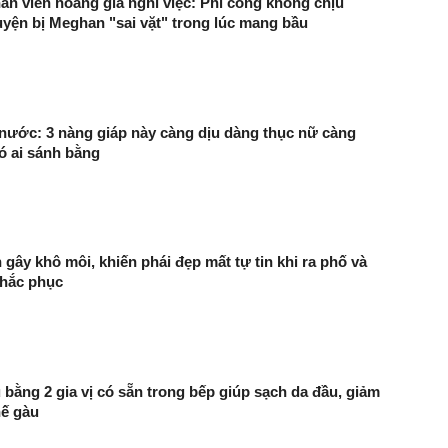
n viên hoàng gia nghỉ việc: Phi công không chịu
yện bị Meghan "sai vặt" trong lúc mang bầu
ước: 3 nàng giáp này càng dịu dàng thục nữ càng
ó ai sánh bằng
gây khô môi, khiến phái đẹp mất tự tin khi ra phố và
khắc phục
 bằng 2 gia vị có sẵn trong bếp giúp sạch da đầu, giảm
hế gàu