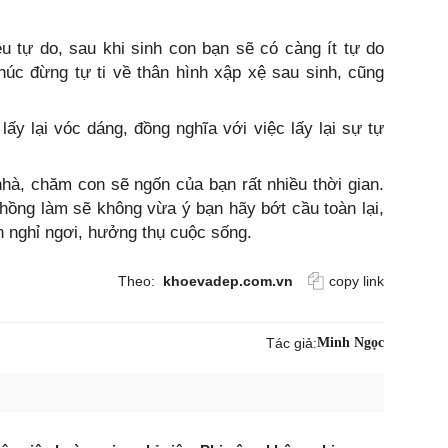
u tự do, sau khi sinh con bạn sẽ có càng ít tự do
úc đừng tự ti về thân hình xập xệ sau sinh, cũng
ấy lại vóc dáng, đồng nghĩa với việc lấy lại sự tự
hà, chăm con sẽ ngốn của bạn rất nhiều thời gian.
chồng làm sẽ không vừa ý bạn hãy bớt cầu toàn lại,
n nghỉ ngơi, hưởng thụ cuộc sống.
Theo:
khoevadep.com.vn
copy link
Tác giả:
Minh Ngọc