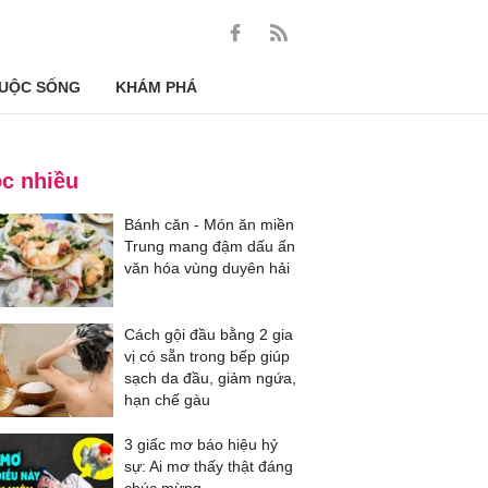
UỘC SỐNG
KHÁM PHÁ
c nhiều
Bánh căn - Món ăn miền
Trung mang đậm dấu ấn
văn hóa vùng duyên hải
Cách gội đầu bằng 2 gia
vị có sẵn trong bếp giúp
sạch da đầu, giảm ngứa,
hạn chế gàu
3 giấc mơ báo hiệu hỷ
sự: Ai mơ thấy thật đáng