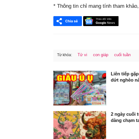
* Thông tin chỉ mang tính tham khảo
Tử vi
con giáp
cuối tuần
Từ khóa:
FaceBook
Liên tiếp gặp
dứt nghèo n
2 ngày cuối t
dàng chạm ta