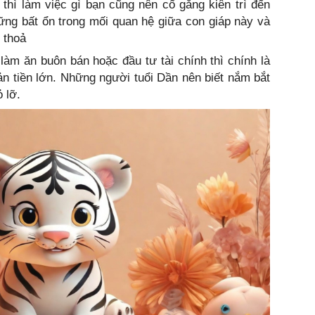
hì làm việc gì bạn cũng nên cố gắng kiên trì đến
ững bất ổn trong mối quan hệ giữa con giáp này và
 thoả
 làm ăn buôn bán hoặc đầu tư tài chính thì chính là
ản tiền lớn. Những người tuổi Dần nên biết nắm bắt
 lỡ.