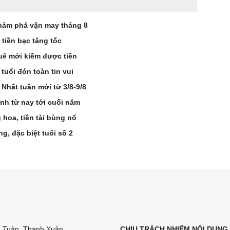
khám phá vận may tháng 8
, tiền bạc tăng tốc
quê mới kiếm được tiền
 tuổi đón toàn tin vui
Nhất tuần mới từ 3/8-9/8
ính từ nay tới cuối năm
 hoa, tiền tài bùng nổ
g, đặc biệt tuổi số 2
n Tuân, Thanh Xuân,
CHỊU TRÁCH NHIỆM NỘI DUNG