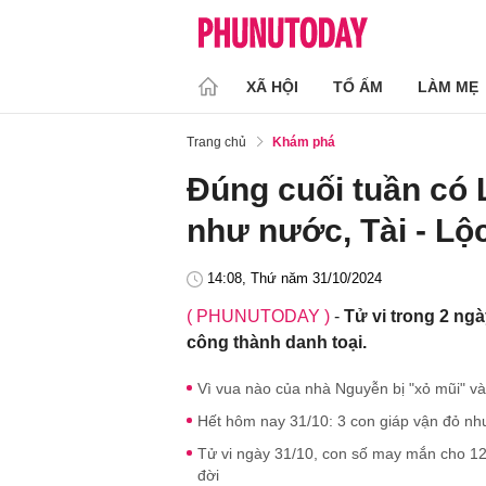
XÃ HỘI
TỔ ẤM
LÀM MẸ
Trang chủ
Khám phá
Đúng cuối tuần có L
như nước, Tài - Lộ
14:08, Thứ năm 31/10/2024
( PHUNUTODAY )
-
Tử vi trong 2 ng
công thành danh toại.
Vì vua nào của nhà Nguyễn bị "xỏ mũi" và
Hết hôm nay 31/10: 3 con giáp vận đỏ như
Tử vi ngày 31/10, con số may mắn cho 12 ch
đời