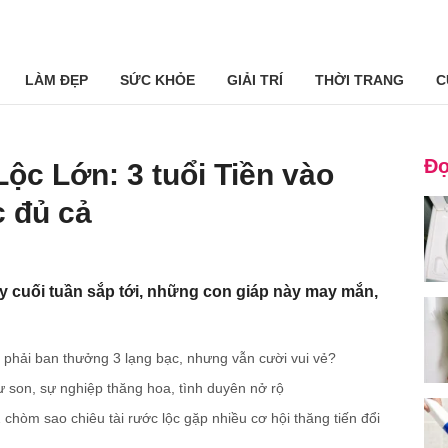
LÀM ĐẸP
SỨC KHỎE
GIẢI TRÍ
THỜI TRANG
C
Đọ
ộc Lớn: 3 tuổi Tiền vào
c đủ cả
ày cuối tuần sắp tới, những con giáp này may mắn,
 phải ban thưởng 3 lạng bạc, nhưng vẫn cười vui vẻ?
 son, sự nghiệp thăng hoa, tình duyên nở rộ
òm sao chiêu tài rước lộc gặp nhiều cơ hội thăng tiến đổi