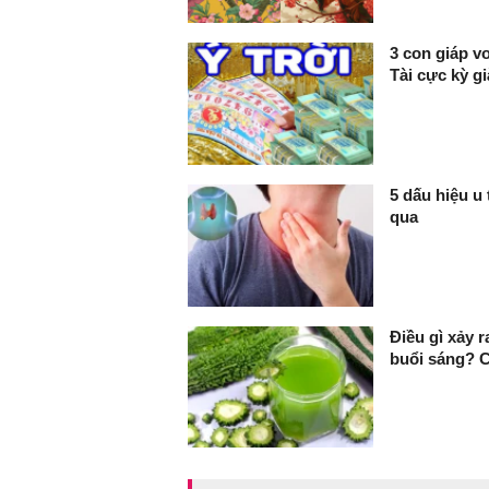
3 con giáp v
Tài cực kỳ g
5 dấu hiệu u
qua
Điều gì xảy 
buổi sáng? Có