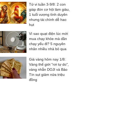
Tử vi tuần 3-9/8: 2 con
giáp đón cơ hội làm giàu,
1 tuổi vượng tình duyên
nhưng tài chính dễ hao
hụt
Vì sao quạt điện lúc mới
mua chạy khỏe mà dần
chạy yếu đi? 5 nguyên
nhân nhiều nhà bỏ qua
Giá vàng hôm nay 1/8:
Vàng thế giới "rơi tự do",
vàng nhẫn DOJI và Bảo
Tín sụt giảm nửa triệu
đồng