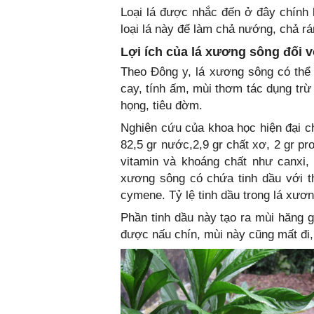
Loại lá được nhắc đến ở đây chính 
loại lá này để làm chả nướng, chả rán,
Lợi ích của lá xương sông đối 
Theo Đông y, lá xương sông có thể 
cay, tính ấm, mùi thơm tác dụng trừ t
họng, tiêu đờm.
Nghiên cứu của khoa học hiện đại c
82,5 gr nước,2,9 gr chất xơ, 2 gr pro
vitamin và khoáng chất như canxi, 
xương sông có chứa tinh dầu với t
cymene. Tỷ lệ tinh dầu trong lá xươ
Phần tinh dầu này tạo ra mùi hăng 
được nấu chín, mùi này cũng mất đi,