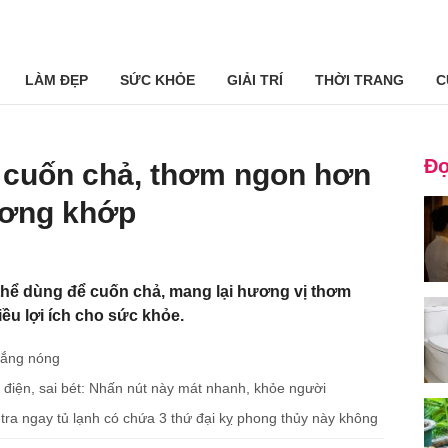
LÀM ĐẸP
SỨC KHỎE
GIẢI TRÍ
THỜI TRANG
C
Đọ
ể cuốn chả, thơm ngon hơn
xương khớp
ó thể dùng để cuốn chả, mang lại hương vị thơm
ều lợi ích cho sức khỏe.
 nắng nóng
m điện, sai bét: Nhấn nút này mát nhanh, khỏe người
m tra ngay tủ lạnh có chứa 3 thứ đại kỵ phong thủy này không