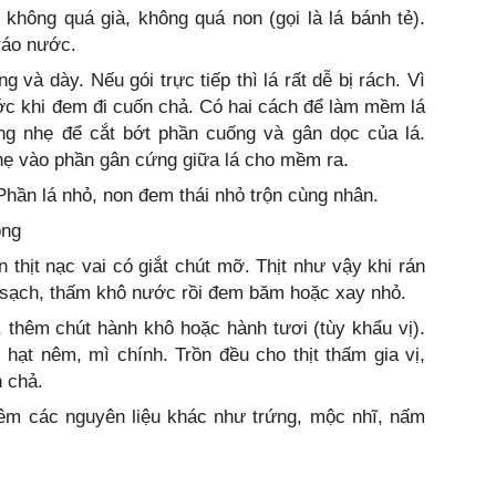
hông quá già, không quá non (gọi là lá bánh tẻ).
ráo nước.
và dày. Nếu gói trực tiếp thì lá rất dễ bị rách. Vì
ớc khi đem đi cuốn chả. Có hai cách để làm mềm lá
ng nhẹ để cắt bớt phần cuống và gân dọc của lá.
hẹ vào phần gân cứng giữa lá cho mềm ra.
Phần lá nhỏ, non đem thái nhỏ trộn cùng nhân.
ông
hịt nạc vai có giắt chút mỡ. Thịt như vậy khi rán
a sạch, thấm khô nước rồi đem băm hoặc xay nhỏ.
ỏ, thêm chút hành khô hoặc hành tươi (tùy khẩu vị).
hạt nêm, mì chính. Trồn đều cho thịt thấm gia vị,
 chả.
hêm các nguyên liệu khác như trứng, mộc nhĩ, nấm