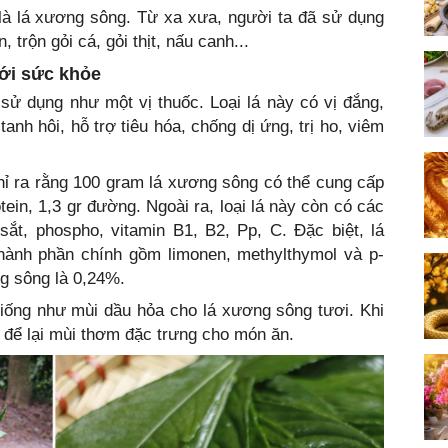
là lá xương sông. Từ xa xưa, người ta đã sử dụng
 trộn gỏi cá, gỏi thịt, nấu canh...
với sức khỏe
sử dụng như một vị thuốc. Loại lá này có vị đắng,
anh hôi, hỗ trợ tiêu hóa, chống dị ứng, trị ho, viêm
hỉ ra rằng 100 gram lá xương sông có thể cung cấp
tein, 1,3 gr đường. Ngoài ra, loại lá này còn có các
sắt, phospho, vitamin B1, B2, Pp, C. Đặc biệt, lá
hành phần chính gồm limonen, methylthymol và p-
ng sông là 0,24%.
giống như mùi dầu hỏa cho lá xương sông tươi. Khi
 để lại mùi thơm đặc trưng cho món ăn.