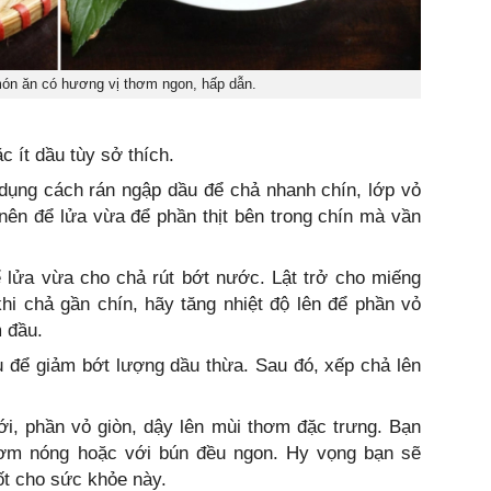
ón ăn có hương vị thơm ngon, hấp dẫn.
c ít dầu tùy sở thích.
dụng cách rán ngập dầu để chả nhanh chín, lớp vỏ
 nên để lửa vừa để phần thịt bên trong chín mà vần
ể lửa vừa cho chả rút bớt nước. Lật trở cho miếng
hi chả gần chín, hãy tăng nhiệt độ lên để phần vỏ
 đầu.
u để giảm bớt lượng dầu thừa. Sau đó, xếp chả lên
i, phần vỏ giòn, dậy lên mùi thơm đặc trưng. Bạn
ơm nóng hoặc với bún đều ngon. Hy vọng bạn sẽ
ốt cho sức khỏe này.