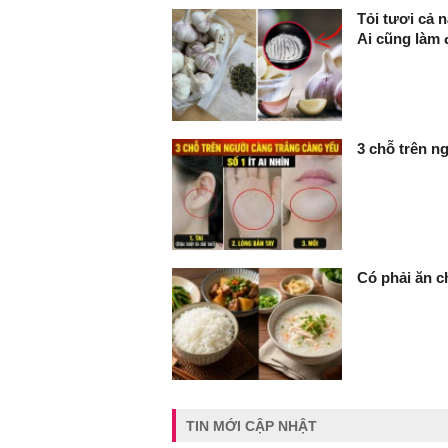
Tỏi tươi cả 
Ai cũng làm
3 chỗ trên ng
Có phải ăn c
TIN MỚI CẬP NHẬT