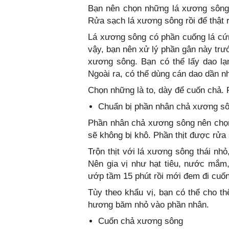
Bạn nên chọn những lá xương sông k
Rửa sạch lá xương sông rồi để thật 
Lá xương sông có phần cuống lá cứng 
vậy, bạn nên xử lý phần gân này trư
xương sông. Bạn có thể lấy dao lạ
Ngoài ra, có thể dùng cán dao dần n
Chọn những là to, dày để cuốn chả. 
Chuẩn bị phần nhân chả xương s
Phần nhân chả xương sông nên chọn t
sẽ không bị khô. Phần thịt được rử
Trộn thịt với lá xương sông thái nh
Nên gia vị như hạt tiêu, nước mắm, 
ướp tầm 15 phút rồi mới đem đi cuốn
Tùy theo khẩu vị, bạn có thể cho t
hương băm nhỏ vào phần nhân.
Cuốn chả xương sông