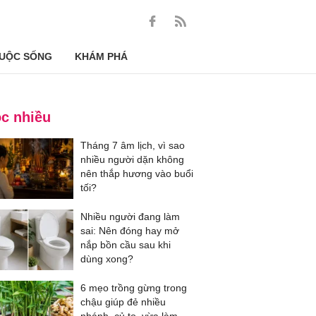
UỘC SỐNG
KHÁM PHÁ
c nhiều
Tháng 7 âm lịch, vì sao
nhiều người dặn không
nên thắp hương vào buổi
tối?
Nhiều người đang làm
sai: Nên đóng hay mở
nắp bồn cầu sau khi
dùng xong?
6 mẹo trồng gừng trong
chậu giúp đẻ nhiều