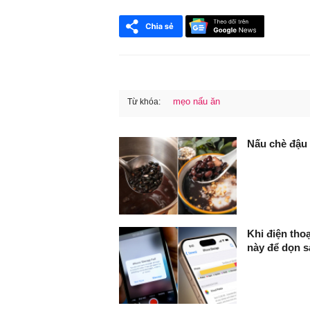
mẹo nấu ăn
Từ khóa:
FaceBook
Nấu chè đậu 
Khi điện tho
này để dọn s