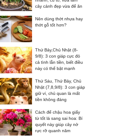
nhánh, củ to, vừa làm
cây cảnh đẹp vừa để ăn
Nên dùng thớt nhựa hay
thớt gỗ tốt hơn?
Thứ Bảy,Chủ Nhật (8-
9/8): 3 con giáp cực đỏ
cả tình lẫn tiền, biết điều
này có thể bật mạnh
Thứ Sáu, Thứ Bảy, Chủ
Nhật (7,8,9/8): 3 con giáp
giữ ví, chủ quan là mất
tiền không đáng
Cách để chậu hoa giấy
từ tốt lá sang sai hoa: Bí
quyết này giúp cây nở
rực rỡ quanh năm