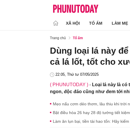
XÃ HỘI
TỔ ẤM
LÀM MẸ
Trang chủ
Tổ ấm
Dùng loại lá này đ
cả lá lốt, tốt cho 
22:05, Thứ tư 07/05/2025
( PHUNUTODAY )
-
Loại lá này là c
ngon, độc đáo cũng như đem tới nhi
Mẹo nấu cơm dẻo thơm, lâu thiu khi trời
Bật điều hòa 26 hay 28 độ tưởng tiết kiệ
Làm ăn lụn bại, tiền tài hao tổn: Hãy kiể